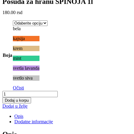
Posuda za hranu SPINOJA 1l
180.00
rsd
bela
kajsija
krem
Boja
mint
svetla lavanda
svetlo siva
Očisti
Posuda
za
Dodaj u korpu
hranu
Dodaj u želje
SPINOJA
1l
Opis
količina
Dodatne informacije