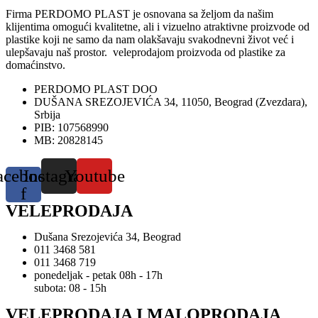
Firma PERDOMO PLAST je osnovana sa željom da našim
klijentima omogući kvalitetne, ali i vizuelno atraktivne proizvode od
plastike koji ne samo da nam olakšavaju svakodnevni život već i
ulepšavaju naš prostor. veleprodajom proizvoda od plastike za
domaćinstvo.
PERDOMO PLAST DOO
DUŠANA SREZOJEVIĆA 34, 11050, Beograd (Zvezdara),
Srbija
PIB: 107568990
MB: 20828145
acebook-
Instagram
Youtube
f
VELEPRODAJA
Dušana Srezojevića 34, Beograd
011 3468 581
011 3468 719
ponedeljak - petak 08h - 17h
subota: 08 - 15h
VELEPRODAJA I MALOPRODAJA