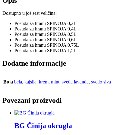
Opis
Dostupno u još sest veličina:
Posuda za hranu SPINOJA 0,2L
Posuda za hranu SPINOJA 0,4L
Posuda za hranu SPINOJA 0,5L
Posuda za hranu SPINOJA 0,6L
Posuda za hranu SPINOJA 0,75L
Posuda za hranu SPINOJA 1,5L
Dodatne informacije
Boja
bela
,
kajsija
,
krem
,
mint
,
svetla lavanda
,
svetlo siva
Povezani proizvodi
BG Činija okrugla