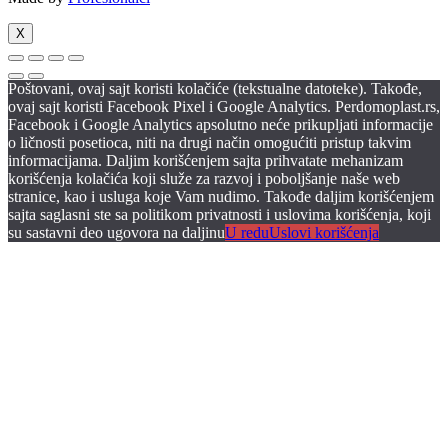
X
Poštovani, ovaj sajt koristi kolačiće (tekstualne datoteke). Takođe,
ovaj sajt koristi Facebook Pixel i Google Analytics. Perdomoplast.rs,
Facebook i Google Analytics apsolutno neće prikupljati informacije
o ličnosti posetioca, niti na drugi način omogućiti pristup takvim
informacijama. Daljim korišćenjem sajta prihvatate mehanizam
korišćenja kolačića koji služe za razvoj i poboljšanje naše web
stranice, kao i usluga koje Vam nudimo. Takođe daljim korišćenjem
sajta saglasni ste sa politikom privatnosti i uslovima korišćenja, koji
su sastavni deo ugovora na daljinu
U redu
Uslovi korišćenja