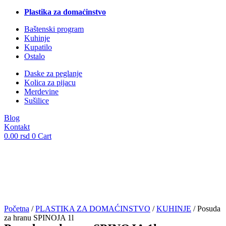
Plastika za domaćinstvo
Baštenski program
Kuhinje
Kupatilo
Ostalo
Daske za peglanje
Kolica za pijacu
Merdevine
Sušilice
Blog
Kontakt
0.00
rsd
0
Cart
Početna
/
PLASTIKA ZA DOMAĆINSTVO
/
KUHINJE
/ Posuda
za hranu SPINOJA 1l