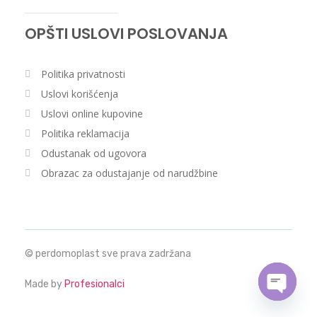
OPŠTI USLOVI POSLOVANJA
Politika privatnosti
Uslovi korišćenja
Uslovi online kupovine
Politika reklamacija
Odustanak od ugovora
Obrazac za odustajanje od narudžbine
© perdomoplast sve prava zadržana
Made by
Profesionalci
Open c