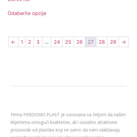
Odaberite opcije
←
1
2
3
…
24
25
26
27
28
29
→
Firma PERDOMO PLAST je osnovana sa željom da našim
klijentima omogući kvalitetne, ali i vizuelno atraktivne
proizvode od plastike koji ne samo da nam olakšavaju