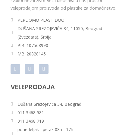
svakodnevni život već i ulepšavaju naš prostor.
veleprodajom proizvoda od plastike za domaćinstvo.
PERDOMO PLAST DOO
DUŠANA SREZOJEVIĆA 34, 11050, Beograd
(Zvezdara), Srbija
PIB: 107568990
MB: 20828145
VELEPRODAJA
Dušana Srezojevića 34, Beograd
011 3468 581
011 3468 719
ponedeljak - petak 08h - 17h