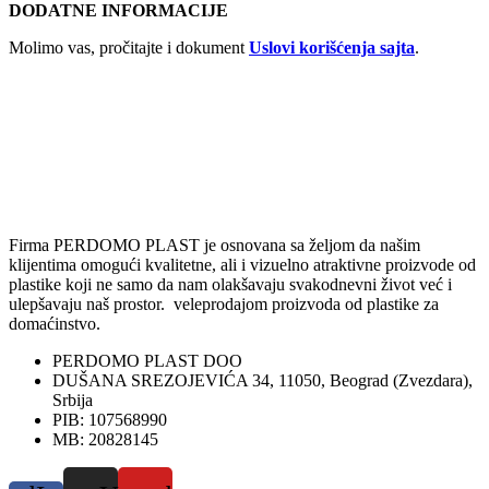
DODATNE INFORMACIJE
Molimo vas, pročitajte i dokument
Uslovi korišćenja sajta
.
Firma PERDOMO PLAST je osnovana sa željom da našim
klijentima omogući kvalitetne, ali i vizuelno atraktivne proizvode od
plastike koji ne samo da nam olakšavaju svakodnevni život već i
ulepšavaju naš prostor. veleprodajom proizvoda od plastike za
domaćinstvo.
PERDOMO PLAST DOO
DUŠANA SREZOJEVIĆA 34, 11050, Beograd (Zvezdara),
Srbija
PIB: 107568990
MB: 20828145