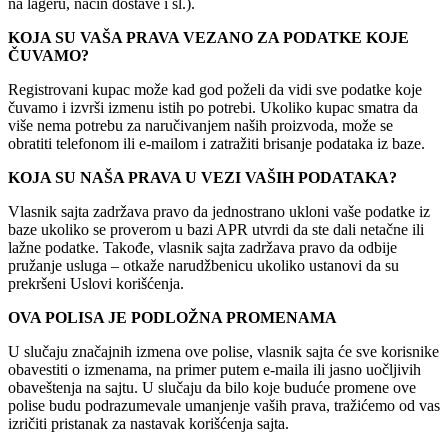
na lageru, način dostave i sl.).
KOJA SU VAŠA PRAVA VEZANO ZA PODATKE KOJE
ČUVAMO?
Registrovani kupac može kad god poželi da vidi sve podatke koje
čuvamo i izvrši izmenu istih po potrebi. Ukoliko kupac smatra da
više nema potrebu za naručivanjem naših proizvoda, može se
obratiti telefonom ili e-mailom i zatražiti brisanje podataka iz baze.
KOJA SU NAŠA PRAVA U VEZI VAŠIH PODATAKA?
Vlasnik sajta zadržava pravo da jednostrano ukloni vaše podatke iz
baze ukoliko se proverom u bazi APR utvrdi da ste dali netačne ili
lažne podatke. Takođe, vlasnik sajta zadržava pravo da odbije
pružanje usluga – otkaže narudžbenicu ukoliko ustanovi da su
prekršeni Uslovi korišćenja.
OVA POLISA JE PODLOŽNA PROMENAMA
U slučaju značajnih izmena ove polise, vlasnik sajta će sve korisnike
obavestiti o izmenama, na primer putem e-maila ili jasno uočljivih
obaveštenja na sajtu. U slučaju da bilo koje buduće promene ove
polise budu podrazumevale umanjenje vaših prava, tražićemo od vas
izričiti pristanak za nastavak korišćenja sajta.