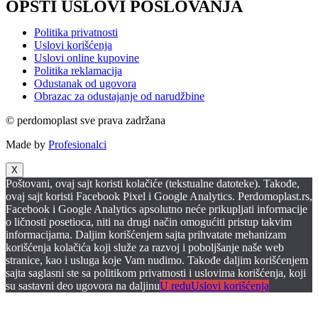
OPŠTI USLOVI POSLOVANJA
Politika privatnosti
Uslovi korišćenja
Uslovi online kupovine
Politika reklamacija
Odustanak od ugovora
Obrazac za odustajanje od narudžbine
© perdomoplast sve prava zadržana
Made by
Profesionalci
X
Poštovani, ovaj sajt koristi kolačiće (tekstualne datoteke). Takođe,
ovaj sajt koristi Facebook Pixel i Google Analytics. Perdomoplast.rs,
Facebook i Google Analytics apsolutno neće prikupljati informacije
o ličnosti posetioca, niti na drugi način omogućiti pristup takvim
informacijama. Daljim korišćenjem sajta prihvatate mehanizam
korišćenja kolačića koji služe za razvoj i poboljšanje naše web
stranice, kao i usluga koje Vam nudimo. Takođe daljim korišćenjem
sajta saglasni ste sa politikom privatnosti i uslovima korišćenja, koji
su sastavni deo ugovora na daljinu
U redu
Uslovi korišćenja