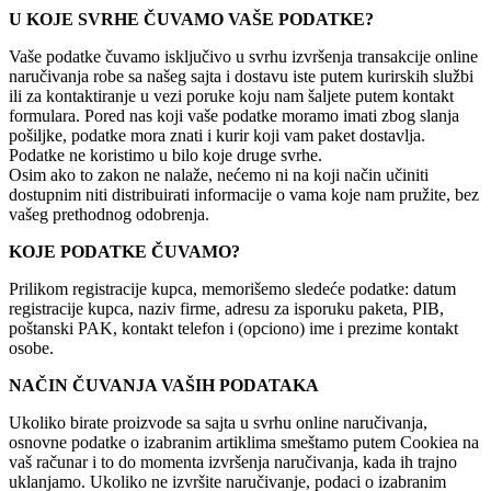
U KOJE SVRHE ČUVAMO VAŠE PODATKE?
Vaše podatke čuvamo isključivo u svrhu izvršenja transakcije online
naručivanja robe sa našeg sajta i dostavu iste putem kurirskih službi
ili za kontaktiranje u vezi poruke koju nam šaljete putem kontakt
formulara. Pored nas koji vaše podatke moramo imati zbog slanja
pošiljke, podatke mora znati i kurir koji vam paket dostavlja.
Podatke ne koristimo u bilo koje druge svrhe.
Osim ako to zakon ne nalaže, nećemo ni na koji način učiniti
dostupnim niti distribuirati informacije o vama koje nam pružite, bez
vašeg prethodnog odobrenja.
KOJE PODATKE ČUVAMO?
Prilikom registracije kupca, memorišemo sledeće podatke: datum
registracije kupca, naziv firme, adresu za isporuku paketa, PIB,
poštanski PAK, kontakt telefon i (opciono) ime i prezime kontakt
osobe.
NAČIN ČUVANJA VAŠIH PODATAKA
Ukoliko birate proizvode sa sajta u svrhu online naručivanja,
osnovne podatke o izabranim artiklima smeštamo putem Cookiea na
vaš računar i to do momenta izvršenja naručivanja, kada ih trajno
uklanjamo. Ukoliko ne izvršite naručivanje, podaci o izabranim