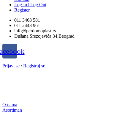
Log In | Log Out
Register
011 3468 581
011 2443 961
info@perdomoplast.rs
Dušana Srezojevića 34,Beograd
acebook
Prijavi se
/
Registruj se
O nama
Asortiman