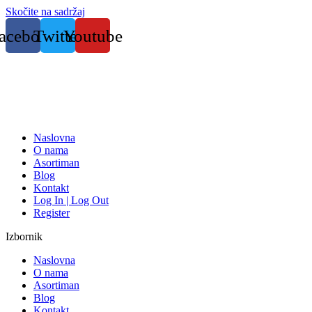
Skočite na sadržaj
acebook
Twitter
Youtube
Naslovna
O nama
Asortiman
Blog
Kontakt
Log In | Log Out
Register
Izbornik
Naslovna
O nama
Asortiman
Blog
Kontakt