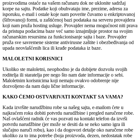
proizvodima ostaće na vašem računaru dok ne uklonite sadržaj
korpe na sajtu. Podatke koji obuhvataju ime, prezime, adresu za
isporuku, e-mail i ostale koje nam poverite čuvamo u enkriptovanoj
(šifrovanoj) formi, u zaštićenoj bazi podataka na serveru provajdera
koji nam pruža hosting usluge. Provajder nema mogućnost niti prava
da pristupa podacima baze već samo iznajmljuje prostor na svojim
računarskim resursima za funkcionisanje sajta i baze. Provajder
pruža sve savremene sisteme antivirusne zaštite i obezbeđivanja od
upada neovlašćenih lica ili krađe podataka iz baze.
MALOLETNI KORISNICI
Ukoliko ste maloletni, neophodno je da dobijete dozvolu svojih
roditelja ili staratelja pre nego što nam date informacije o sebi.
Maloletnim korisnicima koji nemaju ovakvo odobrenje nije
dozvoljeno da nam daju lične informacije.
KAKO ĆEMO OSTVARIVATI KONTAKT SA VAMA?
Kada izvršite narudžbinu robe sa našeg sajta, e-mailom ćete u
najkraćem roku dobiti potvrdu narudžbine i pregled naručene robe.
Naš ovlašćeni radnik će vas pozvati na kontakt telefon da izvrši
potvrdu narudžbine (jer može se desiti da se neko samo igra ili
slučajno naruči robu), kao i da dogovori detalje oko naručene robe
ukoliko za to ima potrebe (boja proizvoda, dezen, nedostatak robe