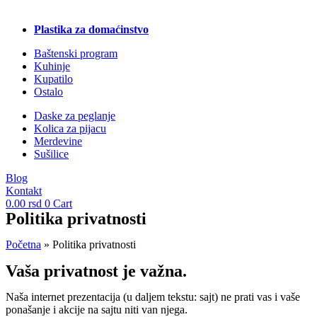
Plastika za domaćinstvo
Baštenski program
Kuhinje
Kupatilo
Ostalo
Daske za peglanje
Kolica za pijacu
Merdevine
Sušilice
Blog
Kontakt
0.00
rsd
0
Cart
Politika privatnosti
Početna
»
Politika privatnosti
Vaša privatnost je važna.
Naša internet prezentacija (u daljem tekstu: sajt) ne prati vas i vaše
ponašanje i akcije na sajtu niti van njega.