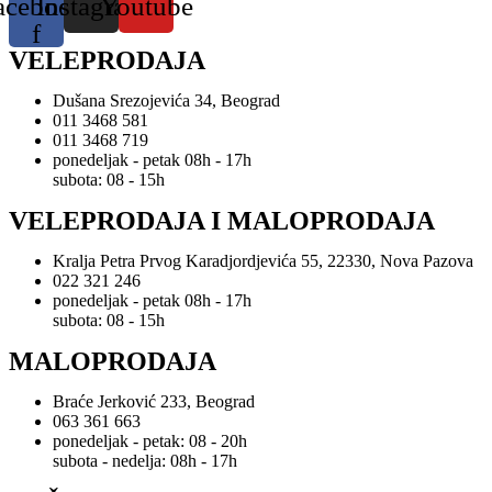
acebook-
Instagram
Youtube
f
VELEPRODAJA
Dušana Srezojevića 34, Beograd
011 3468 581
011 3468 719
ponedeljak - petak 08h - 17h
subota: 08 - 15h
VELEPRODAJA I MALOPRODAJA
Kralja Petra Prvog Karadjordjevića 55, 22330, Nova Pazova
022 321 246
ponedeljak - petak 08h - 17h
subota: 08 - 15h
MALOPRODAJA
Braće Jerković 233, Beograd
063 361 663
ponedeljak - petak: 08 - 20h
subota - nedelja: 08h - 17h