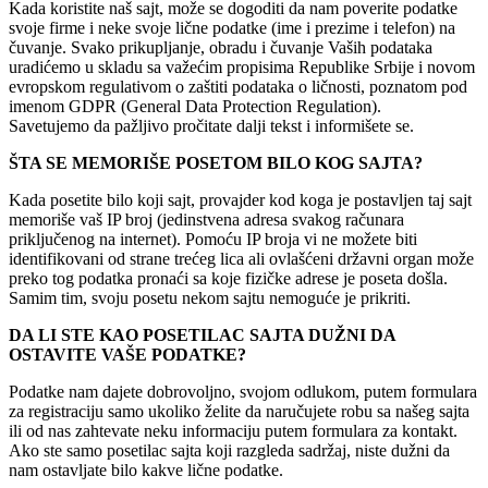
Kada koristite naš sajt, može se dogoditi da nam poverite podatke
svoje firme i neke svoje lične podatke (ime i prezime i telefon) na
čuvanje. Svako prikupljanje, obradu i čuvanje Vaših podataka
uradićemo u skladu sa važećim propisima Republike Srbije i novom
evropskom regulativom o zaštiti podataka o ličnosti, poznatom pod
imenom GDPR (General Data Protection Regulation).
Savetujemo da pažljivo pročitate dalji tekst i informišete se.
ŠTA SE MEMORIŠE POSETOM BILO KOG SAJTA?
Kada posetite bilo koji sajt, provajder kod koga je postavljen taj sajt
memoriše vaš IP broj (jedinstvena adresa svakog računara
priključenog na internet). Pomoću IP broja vi ne možete biti
identifikovani od strane trećeg lica ali ovlašćeni državni organ može
preko tog podatka pronaći sa koje fizičke adrese je poseta došla.
Samim tim, svoju posetu nekom sajtu nemoguće je prikriti.
DA LI STE KAO POSETILAC SAJTA DUŽNI DA
OSTAVITE VAŠE PODATKE?
Podatke nam dajete dobrovoljno, svojom odlukom, putem formulara
za registraciju samo ukoliko želite da naručujete robu sa našeg sajta
ili od nas zahtevate neku informaciju putem formulara za kontakt.
Ako ste samo posetilac sajta koji razgleda sadržaj, niste dužni da
nam ostavljate bilo kakve lične podatke.