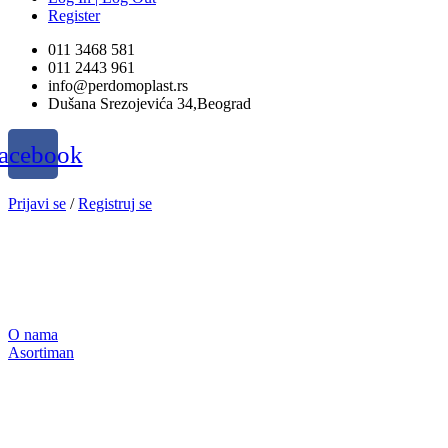
Register
011 3468 581
011 2443 961
info@perdomoplast.rs
Dušana Srezojevića 34,Beograd
acebook
Prijavi se
/
Registruj se
O nama
Asortiman