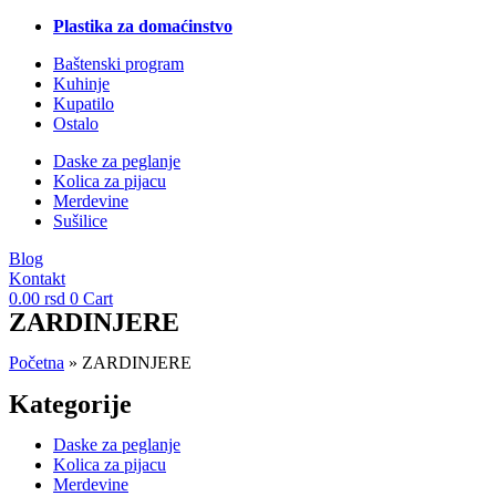
Plastika za domaćinstvo
Baštenski program
Kuhinje
Kupatilo
Ostalo
Daske za peglanje
Kolica za pijacu
Merdevine
Sušilice
Blog
Kontakt
0.00
rsd
0
Cart
ZARDINJERE
Početna
»
ZARDINJERE
Kategorije
Daske za peglanje
Kolica za pijacu
Merdevine