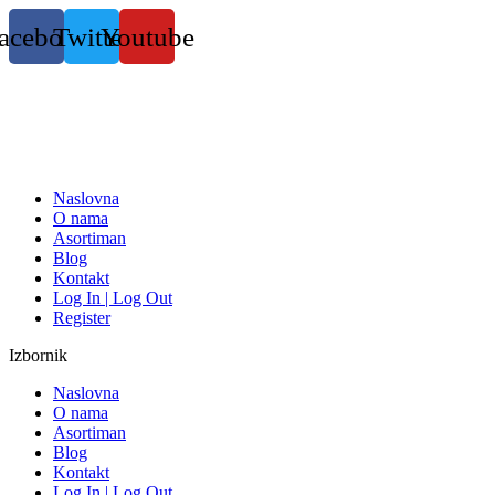
Skočite
acebook
Twitter
Youtube
na
sadržaj
Naslovna
O nama
Asortiman
Blog
Kontakt
Log In | Log Out
Register
Izbornik
Naslovna
O nama
Asortiman
Blog
Kontakt
Log In | Log Out