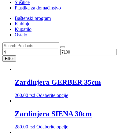
Sušilice
Plastika za domaćinstvo
Baštenski program
Kuhinje
Kupatilo
Ostalo
Filter
Zardinjera GERBER 35cm
Ovaj
200.00
rsd
Odaberite opcije
proizvod
ima
više
Zardinjera SIENA 30cm
varijanti.
Opcije
Ovaj
280.00
rsd
Odaberite opcije
mogu
proizvod
biti