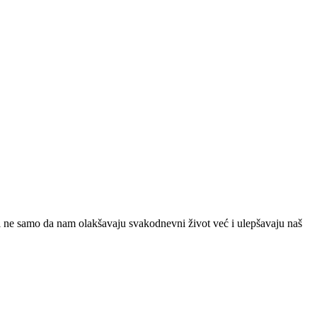
 ne samo da nam olakšavaju svakodnevni život već i ulepšavaju naš