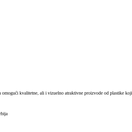
ući kvalitetne, ali i vizuelno atraktivne proizvode od plastike koji
bija