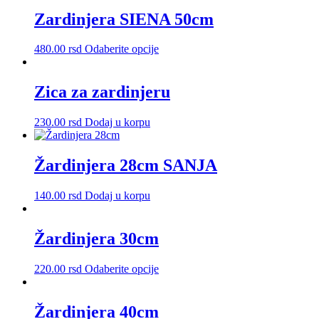
ima
izabrane
više
Zardinjera SIENA 50cm
na
varijanti.
stranici
Opcije
proizvoda.
Ovaj
480.00
rsd
Odaberite opcije
mogu
proizvod
biti
ima
izabrane
više
Zica za zardinjeru
na
varijanti.
stranici
Opcije
proizvoda.
230.00
rsd
Dodaj u korpu
mogu
biti
izabrane
Žardinjera 28cm SANJA
na
stranici
proizvoda.
140.00
rsd
Dodaj u korpu
Žardinjera 30cm
Ovaj
220.00
rsd
Odaberite opcije
proizvod
ima
više
Žardinjera 40cm