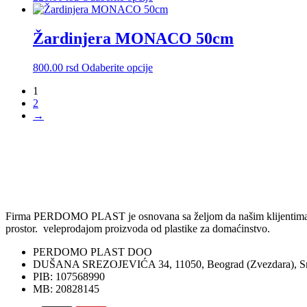
proizvod
biti
ima
izabrane
više
Žardinjera MONACO 50cm
na
varijanti.
stranici
Opcije
proizvoda.
Ovaj
800.00
rsd
Odaberite opcije
mogu
proizvod
biti
1
ima
izabrane
2
više
na
→
varijanti.
stranici
Opcije
proizvoda.
mogu
biti
izabrane
na
stranici
proizvoda.
Firma PERDOMO PLAST je osnovana sa željom da našim klijentima omog
prostor. veleprodajom proizvoda od plastike za domaćinstvo.
PERDOMO PLAST DOO
DUŠANA SREZOJEVIĆA 34, 11050, Beograd (Zvezdara), Sr
PIB: 107568990
MB: 20828145