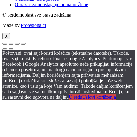
Obrazac za odustajanje od narudžbine
© perdomoplast sve prava zadržana
Made by
Profesionalci
X
Poštovani, ovaj sajt koristi kolačiće (tekstualne datoteke). Takođe,
ovaj sajt koristi Facebook Pixel i Google Analytics. Perdomoplast.rs,
Facebook i Google Analytics apsolutno neće prikupljati informacije
o ličnosti posetioca, niti na drugi način omogućiti pristup takvim
informacijama. Daljim korišćenjem sajta prihvatate mehanizam
korišćenja kolačića koji služe za razvoj i poboljšanje naše web
stranice, kao i usluga koje Vam nudimo. Takođe daljim korišćenjem
sajta saglasni ste sa politikom privatnosti i uslovima korišćenja, koji
su sastavni deo ugovora na daljinu
U redu
Uslovi korišćenja