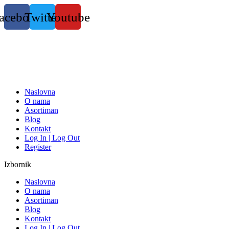
Skočite
acebook
Twitter
Youtube
na
sadržaj
Naslovna
O nama
Asortiman
Blog
Kontakt
Log In | Log Out
Register
Izbornik
Naslovna
O nama
Asortiman
Blog
Kontakt
Log In | Log Out