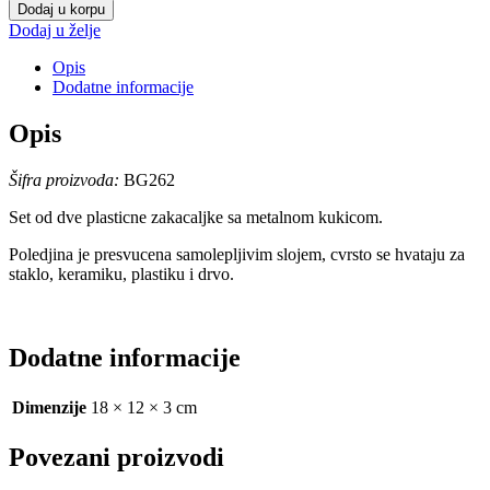
Kukice
Dodaj u korpu
2/1
Dodaj u želje
sunce
količina
Opis
Dodatne informacije
Opis
Šifra proizvoda:
BG262
Set od dve plasticne zakacaljke sa metalnom kukicom.
Poledjina je presvucena samolepljivim slojem, cvrsto se hvataju za
staklo, keramiku, plastiku i drvo.
Dodatne informacije
Dimenzije
18 × 12 × 3 cm
Povezani proizvodi