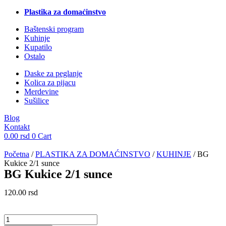
Plastika za domaćinstvo
Baštenski program
Kuhinje
Kupatilo
Ostalo
Daske za peglanje
Kolica za pijacu
Merdevine
Sušilice
Blog
Kontakt
0.00
rsd
0
Cart
Početna
/
PLASTIKA ZA DOMAĆINSTVO
/
KUHINJE
/ BG
Kukice 2/1 sunce
BG Kukice 2/1 sunce
120.00
rsd
BG