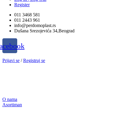
Register
011 3468 581
011 2443 961
info@perdomoplast.rs
Dušana Srezojevića 34,Beograd
acebook
Prijavi se
/
Registruj se
O nama
Asortiman