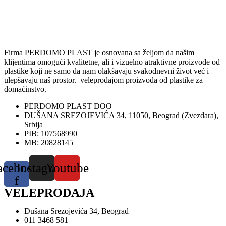
Firma PERDOMO PLAST je osnovana sa željom da našim
klijentima omogući kvalitetne, ali i vizuelno atraktivne proizvode od
plastike koji ne samo da nam olakšavaju svakodnevni život već i
ulepšavaju naš prostor. veleprodajom proizvoda od plastike za
domaćinstvo.
PERDOMO PLAST DOO
DUŠANA SREZOJEVIĆA 34, 11050, Beograd (Zvezdara),
Srbija
PIB: 107568990
MB: 20828145
acebook-
Instagram
Youtube
f
VELEPRODAJA
Dušana Srezojevića 34, Beograd
011 3468 581