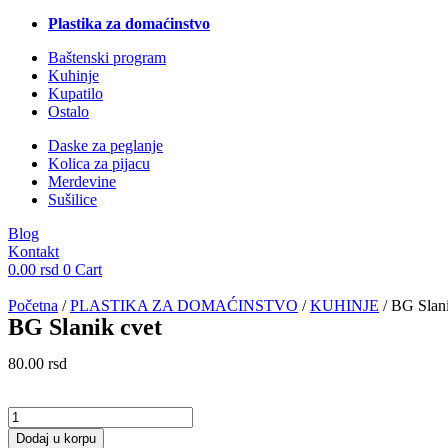
Plastika za domaćinstvo
Baštenski program
Kuhinje
Kupatilo
Ostalo
Daske za peglanje
Kolica za pijacu
Merdevine
Sušilice
Blog
Kontakt
0.00
rsd
0
Cart
Početna
/
PLASTIKA ZA DOMAĆINSTVO
/
KUHINJE
/ BG Slani
BG Slanik cvet
80.00
rsd
BG
Slanik
Dodaj u korpu