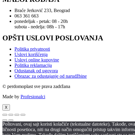
Braće Jerković 233, Beograd
063 361 663
ponedeljak - petak: 08 - 20h
subota - nedelja: 08h - 17h
OPŠTI USLOVI POSLOVANJA
Politika privatnosti
Uslovi korišćenja
Uslovi online kupovine
Politika reklamacija
Odustanak od ugovora
Obrazac za odustajanje od narudžbine
© perdomoplast sve prava zadržana
Made by
Profesionalci
X
Poštovani, ovaj sajt koristi kolačiće (tekstualne datoteke). Takođe, o
ličnosti posetioca, niti na drugi način omogućiti pristup takvim infor
koje Vam nudimo. Takođe daljim korišćenjem sajta saglasni ste sa poli