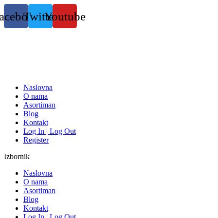
Skočite
acebook
Twitter
Youtube
na
sadržaj
Naslovna
O nama
Asortiman
Blog
Kontakt
Log In | Log Out
Register
Izbornik
Naslovna
O nama
Asortiman
Blog
Kontakt
Log In | Log Out