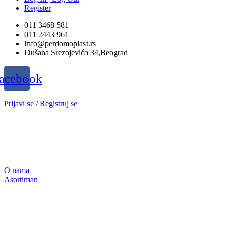
Register
011 3468 581
011 2443 961
info@perdomoplast.rs
Dušana Srezojevića 34,Beograd
acebook
Prijavi se
/
Registruj se
O nama
Asortiman