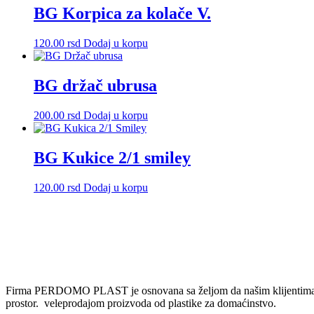
BG Korpica za kolače V.
120.00
rsd
Dodaj u korpu
BG držač ubrusa
200.00
rsd
Dodaj u korpu
BG Kukice 2/1 smiley
120.00
rsd
Dodaj u korpu
Firma PERDOMO PLAST je osnovana sa željom da našim klijentima omog
prostor. veleprodajom proizvoda od plastike za domaćinstvo.