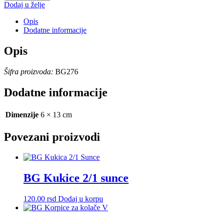
cvet
Dodaj u želje
količina
Opis
Dodatne informacije
Opis
Šifra proizvoda:
BG276
Dodatne informacije
Dimenzije
6 × 13 cm
Povezani proizvodi
BG Kukice 2/1 sunce
120.00
rsd
Dodaj u korpu