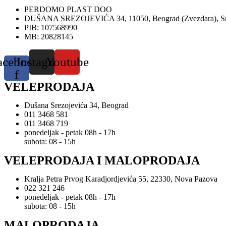
PERDOMO PLAST DOO
DUŠANA SREZOJEVIĆA 34, 11050, Beograd (Zvezdara), Sr
PIB: 107568990
MB: 20828145
acebook-
Instagram
Youtube
f
VELEPRODAJA
Dušana Srezojevića 34, Beograd
011 3468 581
011 3468 719
ponedeljak - petak 08h - 17h
subota: 08 - 15h
VELEPRODAJA I MALOPRODAJA
Kralja Petra Prvog Karadjordjevića 55, 22330, Nova Pazova
022 321 246
ponedeljak - petak 08h - 17h
subota: 08 - 15h
MALOPRODAJA