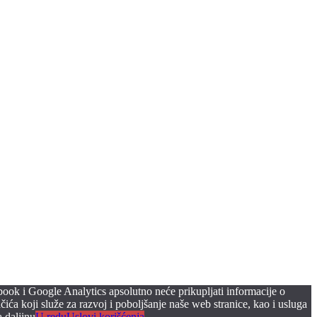
ebook i Google Analytics apsolutno neće prikupljati informacije o
ića koji služe za razvoj i poboljšanje naše web stranice, kao i usluga
 daljinu
U redu
Uslovi korišćenja