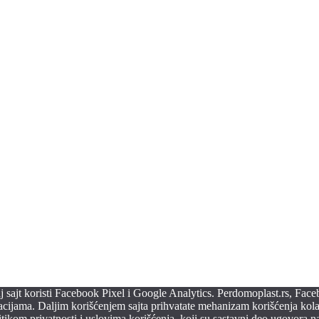
vaj sajt koristi Facebook Pixel i Google Analytics. Perdomoplast.rs, Fac
macijama. Daljim korišćenjem sajta prihvatate mehanizam korišćenja kolač
tikom privatnosti i uslovima korišćenja, koji su sastavni deo ugovora na