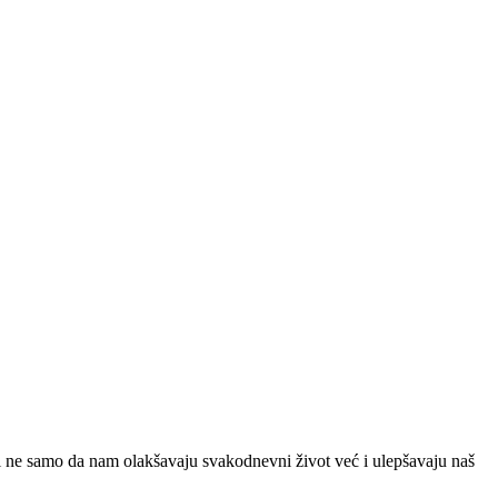
 ne samo da nam olakšavaju svakodnevni život već i ulepšavaju naš