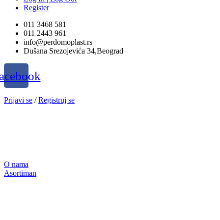
Register
011 3468 581
011 2443 961
info@perdomoplast.rs
Dušana Srezojevića 34,Beograd
acebook
Prijavi se
/
Registruj se
O nama
Asortiman