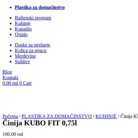
Plastika za domaćinstvo
Baštenski program
Kuhinje
Kupatilo
Ostalo
Daske za peglanje
Kolica za pijacu
Merdevine
Sušilice
Blog
Kontakt
0.00
rsd
0
Cart
Početna
/
PLASTIKA ZA DOMAĆINSTVO
/
KUHINJE
/ Činija 
Činija KUBO FIT 0,75l
100.00
rsd