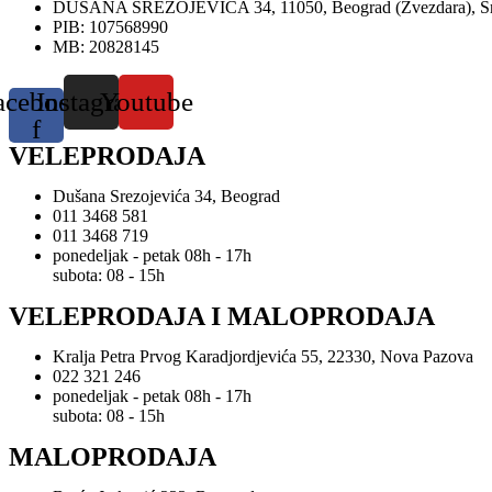
DUŠANA SREZOJEVIĆA 34, 11050, Beograd (Zvezdara), Sr
PIB: 107568990
MB: 20828145
acebook-
Instagram
Youtube
f
VELEPRODAJA
Dušana Srezojevića 34, Beograd
011 3468 581
011 3468 719
ponedeljak - petak 08h - 17h
subota: 08 - 15h
VELEPRODAJA I MALOPRODAJA
Kralja Petra Prvog Karadjordjevića 55, 22330, Nova Pazova
022 321 246
ponedeljak - petak 08h - 17h
subota: 08 - 15h
MALOPRODAJA