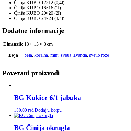
Činija KUBO 12×12 (0,4l)
Činija KUBO 16×16 (1l)
Činija KUBO 20×20 (2l)
Činija KUBO 24×24 (3,4l)
Dodatne informacije
Dimenzije
13 × 13 × 8 cm
Boja
bela
,
koralna
,
mint
,
svetla lavanda
,
svetlo roze
Povezani proizvodi
BG Kukice 6/1 jabuka
180.00
rsd
Dodaj u korpu
BG Činija okrugla