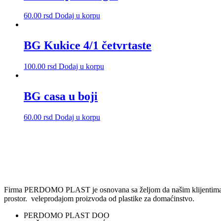
60.00
rsd
Dodaj u korpu
BG Kukice 4/1 četvrtaste
100.00
rsd
Dodaj u korpu
BG casa u boji
60.00
rsd
Dodaj u korpu
Firma PERDOMO PLAST je osnovana sa željom da našim klijentima omog
prostor. veleprodajom proizvoda od plastike za domaćinstvo.
PERDOMO PLAST DOO