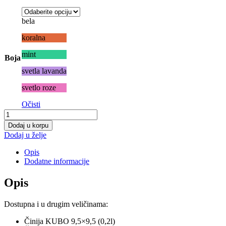
bela
koralna
mint
Boja
svetla lavanda
svetlo roze
Očisti
Činija
KUBO
Dodaj u korpu
FIT
Dodaj u želje
0,75l
količina
Opis
Dodatne informacije
Opis
Dostupna i u drugim veličinama:
Činija KUBO 9,5×9,5 (0,2l)