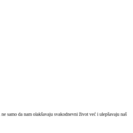
 ne samo da nam olakšavaju svakodnevni život već i ulepšavaju naš