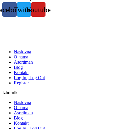
Skočite
acebook
Twitter
Youtube
na
sadržaj
Naslovna
O nama
Asortiman
Blog
Kontakt
Log In | Log Out
Register
Izbornik
Naslovna
O nama
Asortiman
Blog
Kontakt
Log In | Log Out