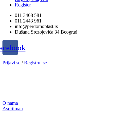
Register
011 3468 581
011 2443 961
info@perdomoplast.rs
Dušana Srezojevića 34,Beograd
acebook
Prijavi se
/
Registruj se
O nama
Asortiman