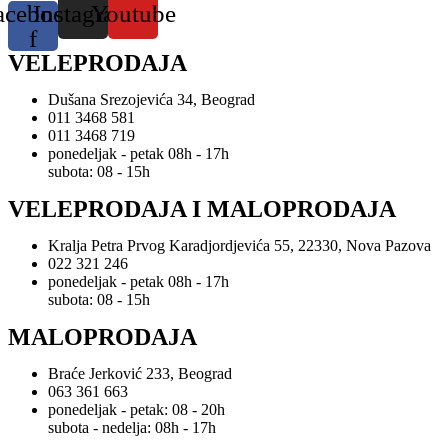
acebook-
Instagram
Youtube
f
VELEPRODAJA
Dušana Srezojevića 34, Beograd
011 3468 581
011 3468 719
ponedeljak - petak 08h - 17h
subota: 08 - 15h
VELEPRODAJA I MALOPRODAJA
Kralja Petra Prvog Karadjordjevića 55, 22330, Nova Pazova
022 321 246
ponedeljak - petak 08h - 17h
subota: 08 - 15h
MALOPRODAJA
Braće Jerković 233, Beograd
063 361 663
ponedeljak - petak: 08 - 20h
subota - nedelja: 08h - 17h