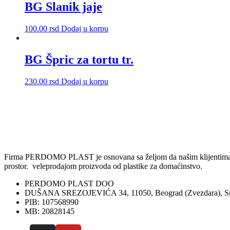
BG Slanik jaje
100.00
rsd
Dodaj u korpu
BG Špric za tortu tr.
230.00
rsd
Dodaj u korpu
Firma PERDOMO PLAST je osnovana sa željom da našim klijentima omog
prostor. veleprodajom proizvoda od plastike za domaćinstvo.
PERDOMO PLAST DOO
DUŠANA SREZOJEVIĆA 34, 11050, Beograd (Zvezdara), Sr
PIB: 107568990
MB: 20828145