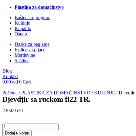
Plastika za domaćinstvo
Baštenski program
Kuhinje
Kupatilo
Ostalo
Daske za peglanje
Kolica za pijacu
Merdevine
Sušilice
Blog
Kontakt
0.00
rsd
0
Cart
Početna
/
PLASTIKA ZA DOMAĆINSTVO
/
KUHINJE
/ Djevdjir
Djevdjir sa ruckom fi22 TR.
230.00
rsd
Djevdjir
sa
Dodaj u korpu