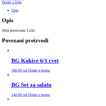
ruckom
Dodaj u želje
fi22
TR.
Opis
količina
Opis
Sifra proizvoda: L242
Povezani proizvodi
BG Kukice 6/1 cvet
180.00
rsd
Dodaj u korpu
BG Set za salatu
140.00
rsd
Dodaj u korpu