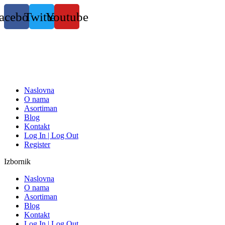
Skočite
acebook
Twitter
Youtube
na
sadržaj
Naslovna
O nama
Asortiman
Blog
Kontakt
Log In | Log Out
Register
Izbornik
Naslovna
O nama
Asortiman
Blog
Kontakt
Log In | Log Out