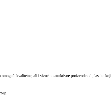
ući kvalitetne, ali i vizuelno atraktivne proizvode od plastike koji
bija