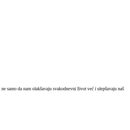
 ne samo da nam olakšavaju svakodnevni život već i ulepšavaju naš