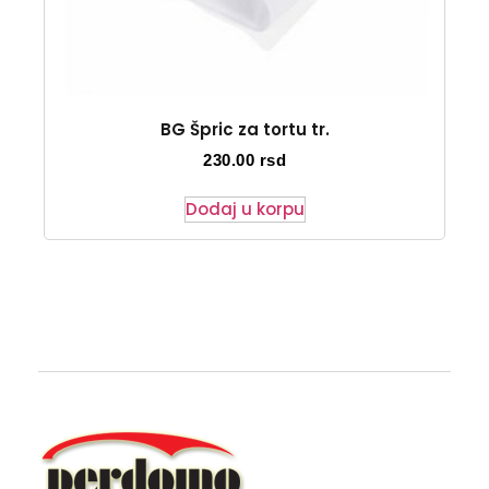
BG Špric za tortu tr.
230.00
rsd
Dodaj u korpu