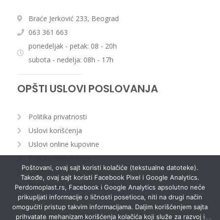
Braće Jerković 233, Beograd
063 361 663
ponedeljak - petak: 08 - 20h
subota - nedelja: 08h - 17h
OPŠTI USLOVI POSLOVANJA
Politika privatnosti
Uslovi korišćenja
Uslovi online kupovine
Politika reklamacija
Poštovani, ovaj sajt koristi kolačiće (tekstualne datoteke).
Odustanak od ugovora
Takođe, ovaj sajt koristi Facebook Pixel i Google Analytics.
Obrazac za odustajanje od narudžbine
Perdomoplast.rs, Facebook i Google Analytics apsolutno neće
prikupljati informacije o ličnosti posetioca, niti na drugi način
omogućiti pristup takvim informacijama. Daljim korišćenjem sajta
prihvatate mehanizam korišćenja kolačića koji služe za razvoj i