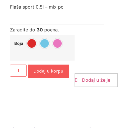
Flaša sport 0,5l – mix pc
Zaradite do
30
poena.
Boja
Dodaj u korpu
Dodaj u želje