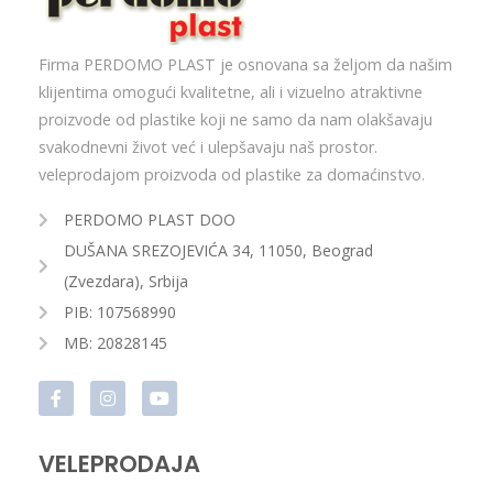
Firma PERDOMO PLAST je osnovana sa željom da našim
klijentima omogući kvalitetne, ali i vizuelno atraktivne
proizvode od plastike koji ne samo da nam olakšavaju
svakodnevni život već i ulepšavaju naš prostor.
veleprodajom proizvoda od plastike za domaćinstvo.
PERDOMO PLAST DOO
DUŠANA SREZOJEVIĆA 34, 11050, Beograd
(Zvezdara), Srbija
PIB: 107568990
MB: 20828145
VELEPRODAJA