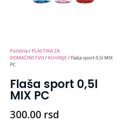
Početna
/
PLASTIKA ZA
DOMAĆINSTVO
/
KUHINJE
/ Flaša sport 0,5l MIX
PC
Flaša sport 0,5l
MIX PC
300.00
rsd