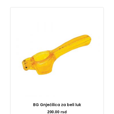
BG Gnječilica za beli luk
200.00
rsd