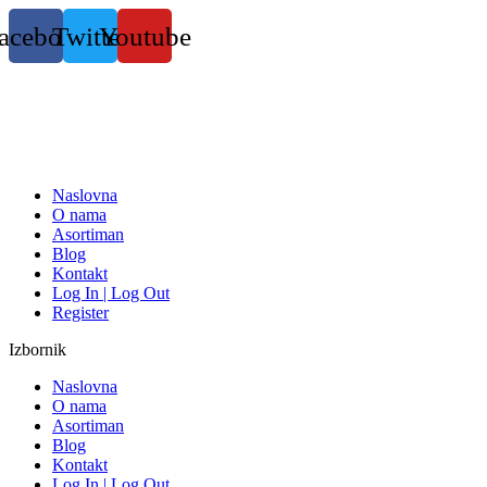
Skočite
acebook
Twitter
Youtube
na
sadržaj
Naslovna
O nama
Asortiman
Blog
Kontakt
Log In | Log Out
Register
Izbornik
Naslovna
O nama
Asortiman
Blog
Kontakt
Log In | Log Out