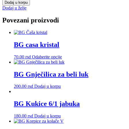
20/1
Dodaj u korpu
v.
Dodaj u želje
količina
Povezani proizvodi
BG casa kristal
Ovaj
70.00
rsd
Odaberite opcije
proizvod
ima
više
BG Gnječilica za beli luk
varijanti.
Opcije
200.00
rsd
Dodaj u korpu
mogu
biti
izabrane
BG Kukice 6/1 jabuka
na
stranici
proizvoda.
180.00
rsd
Dodaj u korpu