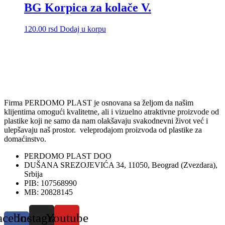
BG Korpica za kolače V.
120.00
rsd
Dodaj u korpu
Firma PERDOMO PLAST je osnovana sa željom da našim
klijentima omogući kvalitetne, ali i vizuelno atraktivne proizvode od
plastike koji ne samo da nam olakšavaju svakodnevni život već i
ulepšavaju naš prostor. veleprodajom proizvoda od plastike za
domaćinstvo.
PERDOMO PLAST DOO
DUŠANA SREZOJEVIĆA 34, 11050, Beograd (Zvezdara),
Srbija
PIB: 107568990
MB: 20828145
acebook-
Instagram
Youtube