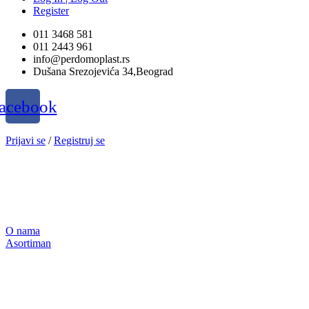
Register
011 3468 581
011 2443 961
info@perdomoplast.rs
Dušana Srezojevića 34,Beograd
acebook
Prijavi se
/
Registruj se
O nama
Asortiman