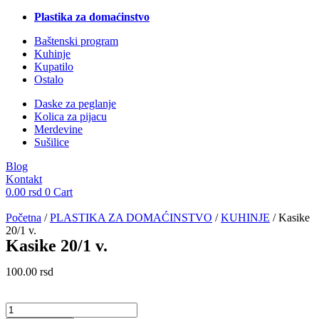
Plastika za domaćinstvo
Baštenski program
Kuhinje
Kupatilo
Ostalo
Daske za peglanje
Kolica za pijacu
Merdevine
Sušilice
Blog
Kontakt
0.00
rsd
0
Cart
Početna
/
PLASTIKA ZA DOMAĆINSTVO
/
KUHINJE
/ Kasike
20/1 v.
Kasike 20/1 v.
100.00
rsd
Kasike