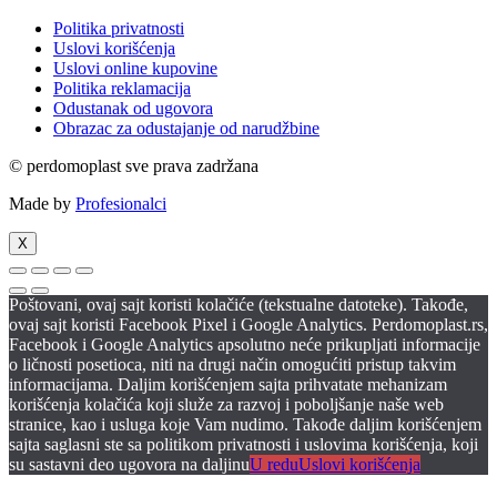
Politika privatnosti
Uslovi korišćenja
Uslovi online kupovine
Politika reklamacija
Odustanak od ugovora
Obrazac za odustajanje od narudžbine
© perdomoplast sve prava zadržana
Made by
Profesionalci
X
Poštovani, ovaj sajt koristi kolačiće (tekstualne datoteke). Takođe,
ovaj sajt koristi Facebook Pixel i Google Analytics. Perdomoplast.rs,
Facebook i Google Analytics apsolutno neće prikupljati informacije
o ličnosti posetioca, niti na drugi način omogućiti pristup takvim
informacijama. Daljim korišćenjem sajta prihvatate mehanizam
korišćenja kolačića koji služe za razvoj i poboljšanje naše web
stranice, kao i usluga koje Vam nudimo. Takođe daljim korišćenjem
sajta saglasni ste sa politikom privatnosti i uslovima korišćenja, koji
su sastavni deo ugovora na daljinu
U redu
Uslovi korišćenja