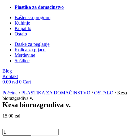
Plastika za domaćinstvo
Baštenski program
Kuhinje
Kupatilo
Ostalo
Daske za peglanje
Kolica za pijacu
Merdevine
Sušilice
Blog
Kontakt
0.00
rsd
0
Cart
Početna
/
PLASTIKA ZA DOMAĆINSTVO
/
OSTALO
/ Kesa
biorazgradiva v.
Kesa biorazgradiva v.
15.00
rsd
Kesa