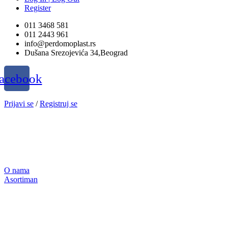
Register
011 3468 581
011 2443 961
info@perdomoplast.rs
Dušana Srezojevića 34,Beograd
acebook
Prijavi se
/
Registruj se
O nama
Asortiman