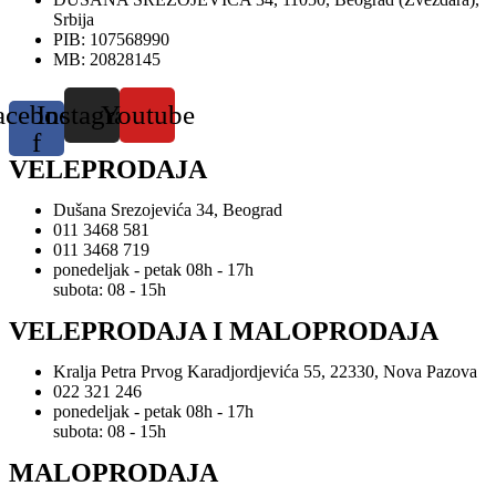
Srbija
PIB: 107568990
MB: 20828145
acebook-
Instagram
Youtube
f
VELEPRODAJA
Dušana Srezojevića 34, Beograd
011 3468 581
011 3468 719
ponedeljak - petak 08h - 17h
subota: 08 - 15h
VELEPRODAJA I MALOPRODAJA
Kralja Petra Prvog Karadjordjevića 55, 22330, Nova Pazova
022 321 246
ponedeljak - petak 08h - 17h
subota: 08 - 15h
MALOPRODAJA