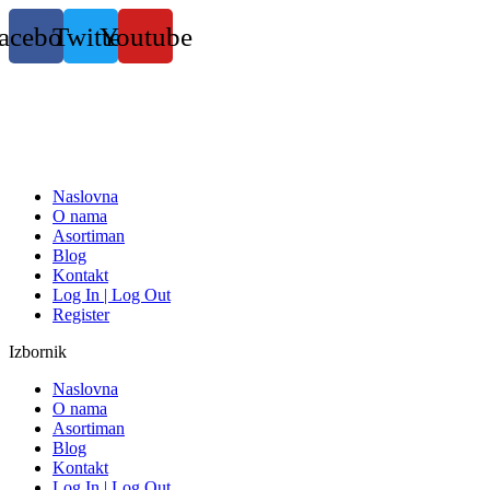
Skočite
acebook
Twitter
Youtube
na
sadržaj
Naslovna
O nama
Asortiman
Blog
Kontakt
Log In | Log Out
Register
Izbornik
Naslovna
O nama
Asortiman
Blog
Kontakt
Log In | Log Out