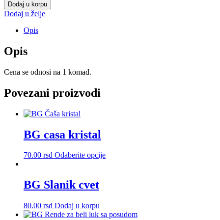
biorazgradiva
Dodaj u korpu
v.
Dodaj u želje
količina
Opis
Opis
Cena se odnosi na 1 komad.
Povezani proizvodi
BG casa kristal
Ovaj
70.00
rsd
Odaberite opcije
proizvod
ima
više
BG Slanik cvet
varijanti.
Opcije
80.00
rsd
Dodaj u korpu
mogu
biti