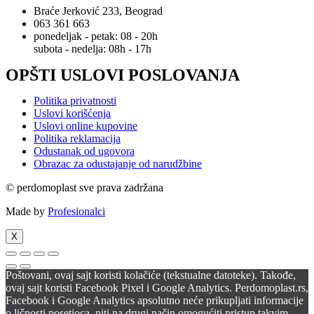
Braće Jerković 233, Beograd
063 361 663
ponedeljak - petak: 08 - 20h
subota - nedelja: 08h - 17h
OPŠTI USLOVI POSLOVANJA
Politika privatnosti
Uslovi korišćenja
Uslovi online kupovine
Politika reklamacija
Odustanak od ugovora
Obrazac za odustajanje od narudžbine
© perdomoplast sve prava zadržana
Made by
Profesionalci
X
Poštovani, ovaj sajt koristi kolačiće (tekstualne datoteke). Takođe,
ovaj sajt koristi Facebook Pixel i Google Analytics. Perdomoplast.rs,
Facebook i Google Analytics apsolutno neće prikupljati informacije
o ličnosti posetioca, niti na drugi način omogućiti pristup takvim