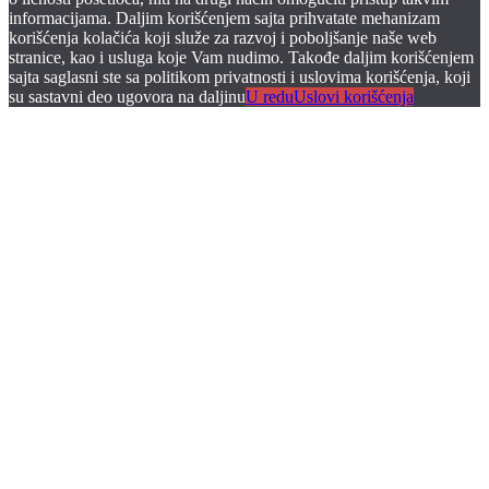
informacijama. Daljim korišćenjem sajta prihvatate mehanizam
korišćenja kolačića koji služe za razvoj i poboljšanje naše web
stranice, kao i usluga koje Vam nudimo. Takođe daljim korišćenjem
sajta saglasni ste sa politikom privatnosti i uslovima korišćenja, koji
su sastavni deo ugovora na daljinu
U redu
Uslovi korišćenja