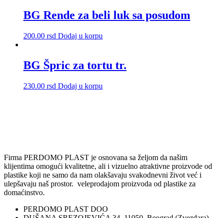
izabrane
BG Rende za beli luk sa posudom
na
stranici
proizvoda.
200.00
rsd
Dodaj u korpu
BG Špric za tortu tr.
230.00
rsd
Dodaj u korpu
Firma PERDOMO PLAST je osnovana sa željom da našim
klijentima omogući kvalitetne, ali i vizuelno atraktivne proizvode od
plastike koji ne samo da nam olakšavaju svakodnevni život već i
ulepšavaju naš prostor. veleprodajom proizvoda od plastike za
domaćinstvo.
PERDOMO PLAST DOO
DUŠANA SREZOJEVIĆA 34, 11050, Beograd (Zvezdara),