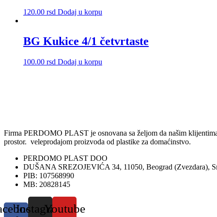
proizvoda.
120.00
rsd
Dodaj u korpu
BG Kukice 4/1 četvrtaste
100.00
rsd
Dodaj u korpu
Firma PERDOMO PLAST je osnovana sa željom da našim klijentima omog
prostor. veleprodajom proizvoda od plastike za domaćinstvo.
PERDOMO PLAST DOO
DUŠANA SREZOJEVIĆA 34, 11050, Beograd (Zvezdara), Sr
PIB: 107568990
MB: 20828145
acebook-
Instagram
Youtube