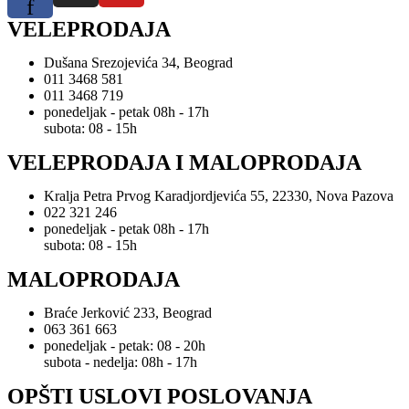
f
VELEPRODAJA
Dušana Srezojevića 34, Beograd
011 3468 581
011 3468 719
ponedeljak - petak 08h - 17h
subota: 08 - 15h
VELEPRODAJA I MALOPRODAJA
Kralja Petra Prvog Karadjordjevića 55, 22330, Nova Pazova
022 321 246
ponedeljak - petak 08h - 17h
subota: 08 - 15h
MALOPRODAJA
Braće Jerković 233, Beograd
063 361 663
ponedeljak - petak: 08 - 20h
subota - nedelja: 08h - 17h
OPŠTI USLOVI POSLOVANJA