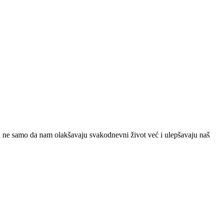
 ne samo da nam olakšavaju svakodnevni život već i ulepšavaju naš