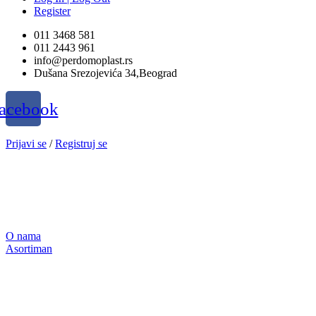
Register
011 3468 581
011 2443 961
info@perdomoplast.rs
Dušana Srezojevića 34,Beograd
acebook
Prijavi se
/
Registruj se
O nama
Asortiman