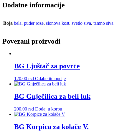
Dodatne informacije
Boja
bela
,
puder roze
,
slonova kost
,
svetlo siva
,
tamno siva
Povezani proizvodi
BG Ljuštač za povrće
Ovaj
120.00
rsd
Odaberite opcije
proizvod
ima
više
BG Gnječilica za beli luk
varijanti.
Opcije
200.00
rsd
Dodaj u korpu
mogu
biti
izabrane
BG Korpica za kolače V.
na
stranici