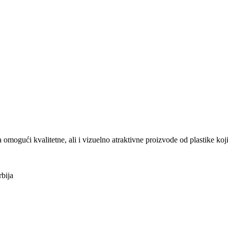
ući kvalitetne, ali i vizuelno atraktivne proizvode od plastike koji
bija