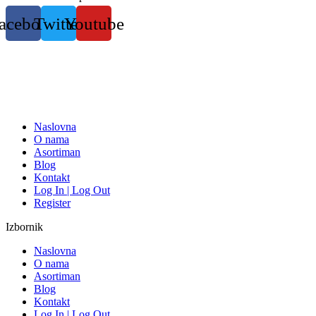
Skočite
acebook
Twitter
Youtube
na
sadržaj
Naslovna
O nama
Asortiman
Blog
Kontakt
Log In | Log Out
Register
Izbornik
Naslovna
O nama
Asortiman
Blog
Kontakt
Log In | Log Out