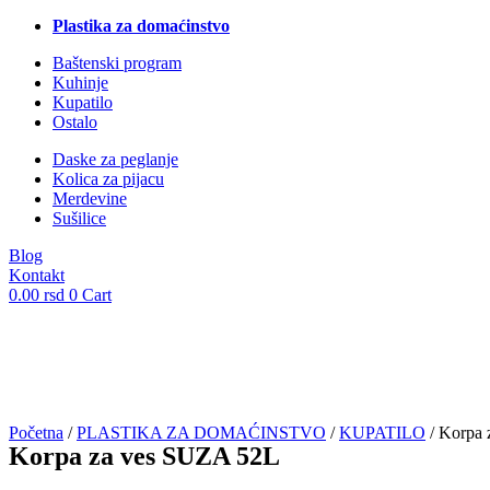
Plastika za domaćinstvo
Baštenski program
Kuhinje
Kupatilo
Ostalo
Daske za peglanje
Kolica za pijacu
Merdevine
Sušilice
Blog
Kontakt
0.00
rsd
0
Cart
Početna
/
PLASTIKA ZA DOMAĆINSTVO
/
KUPATILO
/ Korpa
Korpa za ves SUZA 52L