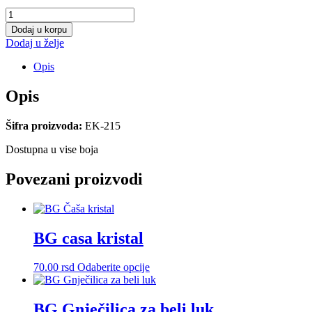
Kutija
za
Dodaj u korpu
hleb
Dodaj u želje
S
TR.
Opis
količina
Opis
Šifra proizvoda:
EK-215
Dostupna u vise boja
Povezani proizvodi
BG casa kristal
Ovaj
70.00
rsd
Odaberite opcije
proizvod
ima
više
BG Gnječilica za beli luk