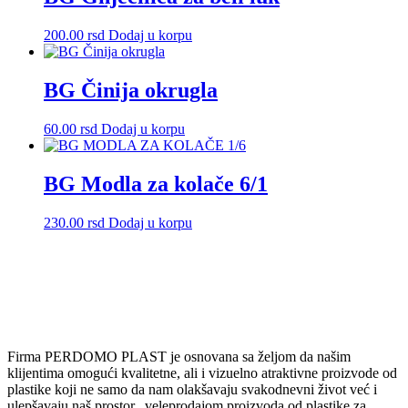
varijanti.
Opcije
200.00
rsd
Dodaj u korpu
mogu
biti
izabrane
BG Činija okrugla
na
stranici
proizvoda.
60.00
rsd
Dodaj u korpu
BG Modla za kolače 6/1
230.00
rsd
Dodaj u korpu
Firma PERDOMO PLAST je osnovana sa željom da našim
klijentima omogući kvalitetne, ali i vizuelno atraktivne proizvode od
plastike koji ne samo da nam olakšavaju svakodnevni život već i
ulepšavaju naš prostor. veleprodajom proizvoda od plastike za