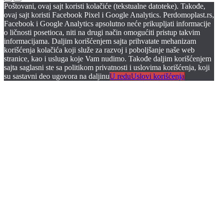
Poštovani, ovaj sajt koristi kolačiće (tekstualne datoteke). Takođe,
ovaj sajt koristi Facebook Pixel i Google Analytics. Perdomoplast.rs,
Facebook i Google Analytics apsolutno neće prikupljati informacije
o ličnosti posetioca, niti na drugi način omogućiti pristup takvim
informacijama. Daljim korišćenjem sajta prihvatate mehanizam
korišćenja kolačića koji služe za razvoj i poboljšanje naše web
stranice, kao i usluga koje Vam nudimo. Takođe daljim korišćenjem
sajta saglasni ste sa politikom privatnosti i uslovima korišćenja, koji
su sastavni deo ugovora na daljinu
U redu
Uslovi korišćenja