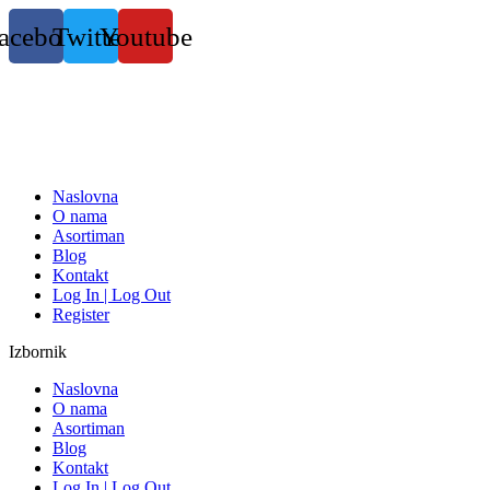
Skočite
acebook
Twitter
Youtube
na
sadržaj
Naslovna
O nama
Asortiman
Blog
Kontakt
Log In | Log Out
Register
Izbornik
Naslovna
O nama
Asortiman
Blog
Kontakt
Log In | Log Out