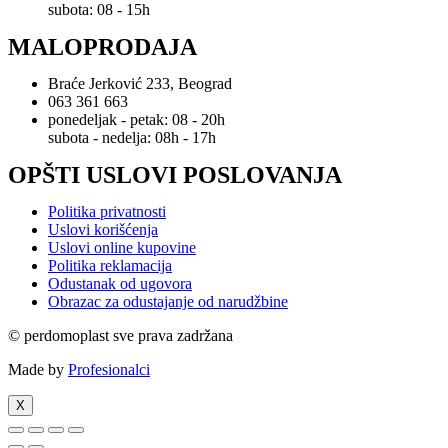
subota: 08 - 15h
MALOPRODAJA
Braće Jerković 233, Beograd
063 361 663
ponedeljak - petak: 08 - 20h
subota - nedelja: 08h - 17h
OPŠTI USLOVI POSLOVANJA
Politika privatnosti
Uslovi korišćenja
Uslovi online kupovine
Politika reklamacija
Odustanak od ugovora
Obrazac za odustajanje od narudžbine
© perdomoplast sve prava zadržana
Made by
Profesionalci
X