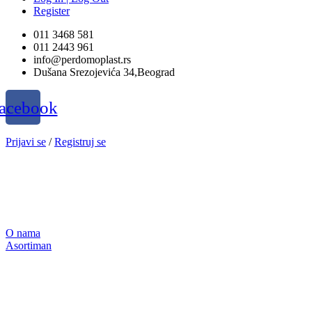
Register
011 3468 581
011 2443 961
info@perdomoplast.rs
Dušana Srezojevića 34,Beograd
acebook
Prijavi se
/
Registruj se
O nama
Asortiman