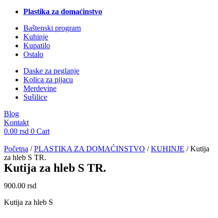
Plastika za domaćinstvo
Baštenski program
Kuhinje
Kupatilo
Ostalo
Daske za peglanje
Kolica za pijacu
Merdevine
Sušilice
Blog
Kontakt
0.00
rsd
0
Cart
Početna
/
PLASTIKA ZA DOMAĆINSTVO
/
KUHINJE
/ Kutija
za hleb S TR.
Kutija za hleb S TR.
900.00
rsd
Kutija za hleb S