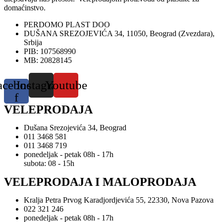
domaćinstvo.
PERDOMO PLAST DOO
DUŠANA SREZOJEVIĆA 34, 11050, Beograd (Zvezdara),
Srbija
PIB: 107568990
MB: 20828145
acebook-
Instagram
Youtube
f
VELEPRODAJA
Dušana Srezojevića 34, Beograd
011 3468 581
011 3468 719
ponedeljak - petak 08h - 17h
subota: 08 - 15h
VELEPRODAJA I MALOPRODAJA
Kralja Petra Prvog Karadjordjevića 55, 22330, Nova Pazova
022 321 246
ponedeljak - petak 08h - 17h