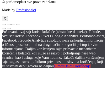
© perdomoplast sve prava zadržana
Made by
Profesionalci
X
Poštovani, ovaj sajt koristi kolačiće (tekstualne datoteke). Takođe,
ovaj sajt koristi Facebook Pixel i Google Analytics. Perdomoplast.rs,
Facebook i Google Analytics apsolutno neće prikupljati informacije
o ličnosti posetioca, niti na drugi način omogućiti pristup takvim
informacijama. Daljim korišćenjem sajta prihvatate mehanizam
korišćenja kolačića koji služe za razvoj i poboljšanje naše web
stranice, kao i usluga koje Vam nudimo. Takođe daljim korišćenjem
sajta saglasni ste sa politikom privatnosti i uslovima korišćenja, koji
su sastavni deo ugovora na daljinu
U redu
Uslovi korišćenja