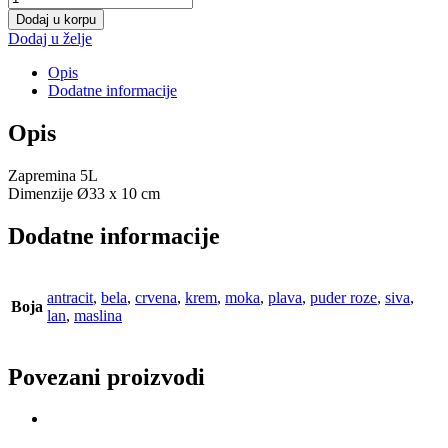
5L
Dodaj u korpu
količina
Dodaj u želje
Opis
Dodatne informacije
Opis
Zapremina 5L
Dimenzije Ø33 x 10 cm
Dodatne informacije
antracit
,
bela
,
crvena
,
krem
,
moka
,
plava
,
puder roze
,
siva
,
Boja
lan
,
maslina
Povezani proizvodi