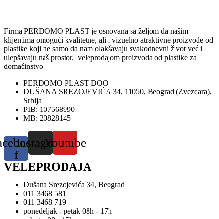
Firma PERDOMO PLAST je osnovana sa željom da našim
klijentima omogući kvalitetne, ali i vizuelno atraktivne proizvode od
plastike koji ne samo da nam olakšavaju svakodnevni život već i
ulepšavaju naš prostor. veleprodajom proizvoda od plastike za
domaćinstvo.
PERDOMO PLAST DOO
DUŠANA SREZOJEVIĆA 34, 11050, Beograd (Zvezdara),
Srbija
PIB: 107568990
MB: 20828145
acebook-
Instagram
Youtube
f
VELEPRODAJA
Dušana Srezojevića 34, Beograd
011 3468 581
011 3468 719
ponedeljak - petak 08h - 17h