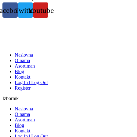
Skočite
acebook
Twitter
Youtube
na
sadržaj
Naslovna
O nama
Asortiman
Blog
Kontakt
Log In | Log Out
Register
Izbornik
Naslovna
O nama
Asortiman
Blog
Kontakt
Log In | Log Out