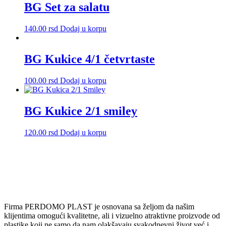
više
BG Set za salatu
varijanti.
Opcije
140.00
rsd
Dodaj u korpu
mogu
biti
izabrane
BG Kukice 4/1 četvrtaste
na
stranici
proizvoda.
100.00
rsd
Dodaj u korpu
BG Kukice 2/1 smiley
120.00
rsd
Dodaj u korpu
Firma PERDOMO PLAST je osnovana sa željom da našim
klijentima omogući kvalitetne, ali i vizuelno atraktivne proizvode od
plastike koji ne samo da nam olakšavaju svakodnevni život već i