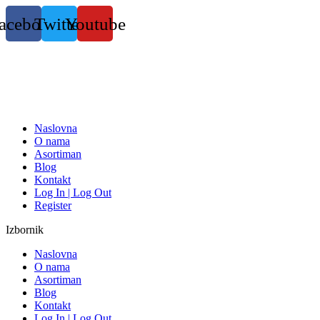
Skočite
acebook
Twitter
Youtube
na
sadržaj
Naslovna
O nama
Asortiman
Blog
Kontakt
Log In | Log Out
Register
Izbornik
Naslovna
O nama
Asortiman
Blog
Kontakt
Log In | Log Out