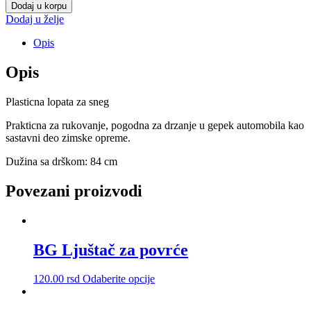
za
Dodaj u korpu
sneg
Dodaj u želje
mala
količina
Opis
Opis
Plasticna lopata za sneg
Prakticna za rukovanje, pogodna za drzanje u gepek automobila kao
sastavni deo zimske opreme.
Dužina sa drškom: 84 cm
Povezani proizvodi
BG Ljuštač za povrće
Ovaj
120.00
rsd
Odaberite opcije
proizvod
ima