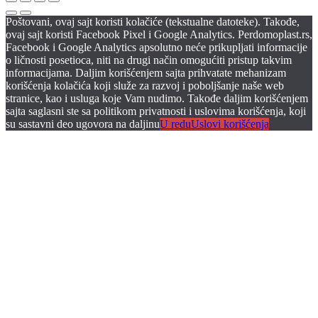
Poštovani, ovaj sajt koristi kolačiće (tekstualne datoteke). Takođe,
ovaj sajt koristi Facebook Pixel i Google Analytics. Perdomoplast.rs,
Facebook i Google Analytics apsolutno neće prikupljati informacije
o ličnosti posetioca, niti na drugi način omogućiti pristup takvim
informacijama. Daljim korišćenjem sajta prihvatate mehanizam
korišćenja kolačića koji služe za razvoj i poboljšanje naše web
stranice, kao i usluga koje Vam nudimo. Takođe daljim korišćenjem
sajta saglasni ste sa politikom privatnosti i uslovima korišćenja, koji
su sastavni deo ugovora na daljinu
U redu
Uslovi korišćenja