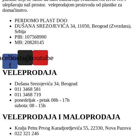
ulepšavaju naš prostor. veleprodajom proizvoda od plastike za
domaćinstvo.
PERDOMO PLAST DOO
DUŠANA SREZOJEVIĆA 34, 11050, Beograd (Zvezdara),
Srbija
PIB: 107568990
MB: 20828145
acebook-
Instagram
Youtube
f
VELEPRODAJA
Dušana Srezojevića 34, Beograd
011 3468 581
011 3468 719
ponedeljak - petak 08h - 17h
subota: 08 - 15h
VELEPRODAJA I MALOPRODAJA
Kralja Petra Prvog Karadjordjevića 55, 22330, Nova Pazova
022 321 246