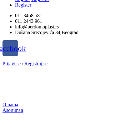
Register
011 3468 581
011 2443 961
info@perdomoplast.rs
Dušana Srezojevića 34,Beograd
acebook
Prijavi se
/
Registruj se
O nama
Asortiman