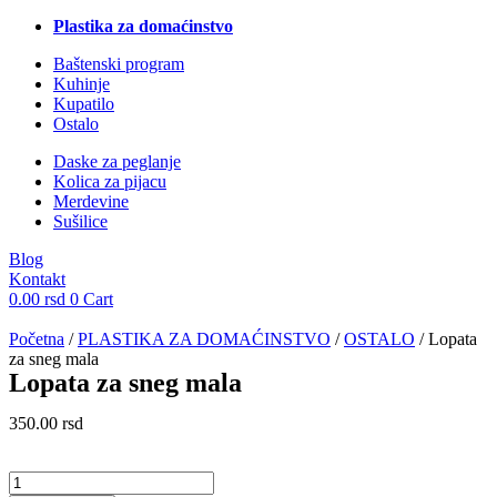
Plastika za domaćinstvo
Baštenski program
Kuhinje
Kupatilo
Ostalo
Daske za peglanje
Kolica za pijacu
Merdevine
Sušilice
Blog
Kontakt
0.00
rsd
0
Cart
Početna
/
PLASTIKA ZA DOMAĆINSTVO
/
OSTALO
/ Lopata
za sneg mala
Lopata za sneg mala
350.00
rsd
Lopata