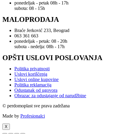
ponedeljak - petak 08h - 17h
subota: 08 - 15h
MALOPRODAJA
Braće Jerković 233, Beograd
063 361 663
ponedeljak - petak: 08 - 20h
subota - nedelja: 08h - 17h
OPŠTI USLOVI POSLOVANJA
Politika privatnosti
Uslovi korišćenja
Uslovi online kupovine
Politika reklamacija
Odustanak od ugovora
Obrazac za odustajanje od narudžbine
© perdomoplast sve prava zadržana
Made by
Profesionalci
X