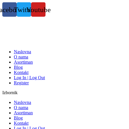
Skočite
acebook
Twitter
Youtube
na
sadržaj
Naslovna
O nama
Asortiman
Blog
Kontakt
Log In | Log Out
Register
Izbornik
Naslovna
O nama
Asortiman
Blog
Kontakt
Log In | Log Out