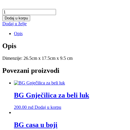
Mega
kutija
Dodaj u korpu
3l
Dodaj u želje
N.
količina
Opis
Opis
Dimenzije: 26.5cm x 17.5cm x 9.5 cm
Povezani proizvodi
BG Gnječilica za beli luk
200.00
rsd
Dodaj u korpu
BG casa u boji