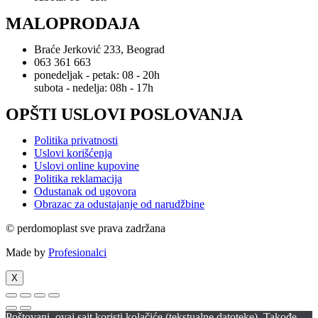
MALOPRODAJA
Braće Jerković 233, Beograd
063 361 663
ponedeljak - petak: 08 - 20h
subota - nedelja: 08h - 17h
OPŠTI USLOVI POSLOVANJA
Politika privatnosti
Uslovi korišćenja
Uslovi online kupovine
Politika reklamacija
Odustanak od ugovora
Obrazac za odustajanje od narudžbine
© perdomoplast sve prava zadržana
Made by
Profesionalci
X
Poštovani, ovaj sajt koristi kolačiće (tekstualne datoteke). Takođe,