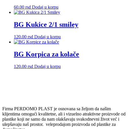
60.00
rsd
Dodaj u korpu
BG Kukice 2/1 smiley
120.00
rsd
Dodaj u korpu
BG Korpica za kolače
120.00
rsd
Dodaj u korpu
Firma PERDOMO PLAST je osnovana sa željom da našim
klijentima omogući kvalitetne, ali i vizuelno atraktivne proizvode od
plastike koji ne samo da nam olakšavaju svakodnevni život već i
ulepšavaju naš prostor. veleprodajom proizvoda od plastike za