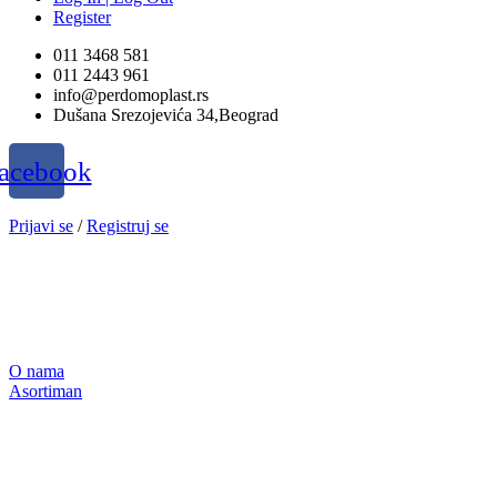
Register
011 3468 581
011 2443 961
info@perdomoplast.rs
Dušana Srezojevića 34,Beograd
acebook
Prijavi se
/
Registruj se
O nama
Asortiman