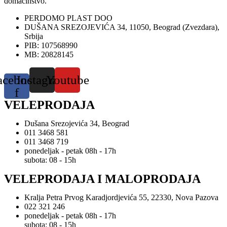
domaćinstvo.
PERDOMO PLAST DOO
DUŠANA SREZOJEVIĆA 34, 11050, Beograd (Zvezdara),
Srbija
PIB: 107568990
MB: 20828145
acebook-
Instagram
Youtube
f
VELEPRODAJA
Dušana Srezojevića 34, Beograd
011 3468 581
011 3468 719
ponedeljak - petak 08h - 17h
subota: 08 - 15h
VELEPRODAJA I MALOPRODAJA
Kralja Petra Prvog Karadjordjevića 55, 22330, Nova Pazova
022 321 246
ponedeljak - petak 08h - 17h
subota: 08 - 15h