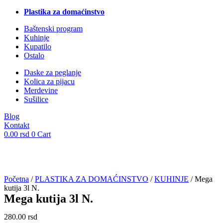
Plastika za domaćinstvo
Baštenski program
Kuhinje
Kupatilo
Ostalo
Daske za peglanje
Kolica za pijacu
Merdevine
Sušilice
Blog
Kontakt
0.00
rsd
0
Cart
Početna
/
PLASTIKA ZA DOMAĆINSTVO
/
KUHINJE
/ Mega
kutija 3l N.
Mega kutija 3l N.
280.00
rsd