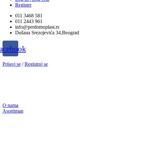
Register
011 3468 581
011 2443 961
info@perdomoplast.rs
Dušana Srezojevića 34,Beograd
acebook
Prijavi se
/
Registruj se
O nama
Asortiman