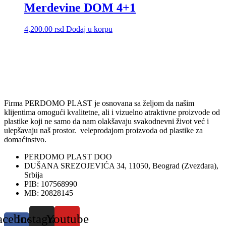
Merdevine DOM 4+1
4,200.00
rsd
Dodaj u korpu
Firma PERDOMO PLAST je osnovana sa željom da našim
klijentima omogući kvalitetne, ali i vizuelno atraktivne proizvode od
plastike koji ne samo da nam olakšavaju svakodnevni život već i
ulepšavaju naš prostor. veleprodajom proizvoda od plastike za
domaćinstvo.
PERDOMO PLAST DOO
DUŠANA SREZOJEVIĆA 34, 11050, Beograd (Zvezdara),
Srbija
PIB: 107568990
MB: 20828145
acebook-
Instagram
Youtube