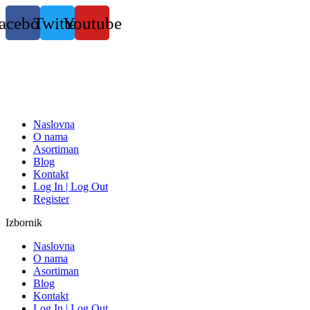
Skočite
acebook
Twitter
Youtube
na
sadržaj
Naslovna
O nama
Asortiman
Blog
Kontakt
Log In | Log Out
Register
Izbornik
Naslovna
O nama
Asortiman
Blog
Kontakt
Log In | Log Out