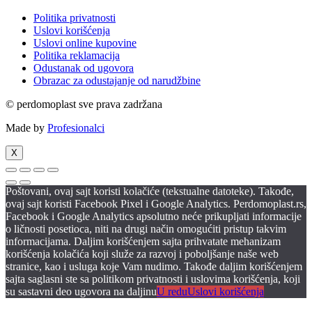
Politika privatnosti
Uslovi korišćenja
Uslovi online kupovine
Politika reklamacija
Odustanak od ugovora
Obrazac za odustajanje od narudžbine
© perdomoplast sve prava zadržana
Made by
Profesionalci
X
Poštovani, ovaj sajt koristi kolačiće (tekstualne datoteke). Takođe,
ovaj sajt koristi Facebook Pixel i Google Analytics. Perdomoplast.rs,
Facebook i Google Analytics apsolutno neće prikupljati informacije
o ličnosti posetioca, niti na drugi način omogućiti pristup takvim
informacijama. Daljim korišćenjem sajta prihvatate mehanizam
korišćenja kolačića koji služe za razvoj i poboljšanje naše web
stranice, kao i usluga koje Vam nudimo. Takođe daljim korišćenjem
sajta saglasni ste sa politikom privatnosti i uslovima korišćenja, koji
su sastavni deo ugovora na daljinu
U redu
Uslovi korišćenja