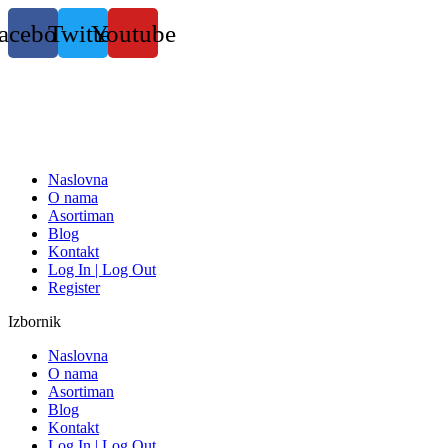
Skočite
acebook
Twitter
Youtube
na
sadržaj
Naslovna
O nama
Asortiman
Blog
Kontakt
Log In | Log Out
Register
Izbornik
Naslovna
O nama
Asortiman
Blog
Kontakt
Log In | Log Out