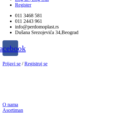
Register
011 3468 581
011 2443 961
info@perdomoplast.rs
Dušana Srezojevića 34,Beograd
acebook
Prijavi se
/
Registruj se
O nama
Asortiman