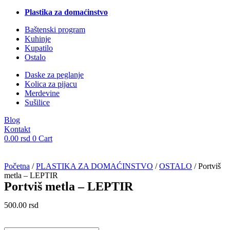
Plastika za domaćinstvo
Baštenski program
Kuhinje
Kupatilo
Ostalo
Daske za peglanje
Kolica za pijacu
Merdevine
Sušilice
Blog
Kontakt
0.00
rsd
0
Cart
Početna
/
PLASTIKA ZA DOMAĆINSTVO
/
OSTALO
/ Portviš
metla – LEPTIR
Portviš metla – LEPTIR
500.00
rsd