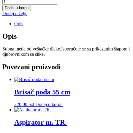
Portviš
metla
Dodaj u korpu
-
Dodaj u želje
LEPTIR
količina
Opis
Opis
Sobna metla od veštačke dlake.Isporučuje se sa prikazanim štapom i
djubrovnikom sa slike.
Povezani proizvodi
Brisač poda 55 cm
220.00
rsd
Dodaj u korpu
Aspirator m. TR.