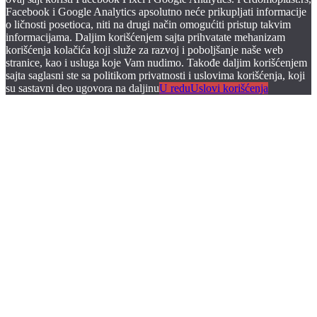
Facebook i Google Analytics apsolutno neće prikupljati informacije
o ličnosti posetioca, niti na drugi način omogućiti pristup takvim
informacijama. Daljim korišćenjem sajta prihvatate mehanizam
korišćenja kolačića koji služe za razvoj i poboljšanje naše web
stranice, kao i usluga koje Vam nudimo. Takođe daljim korišćenjem
sajta saglasni ste sa politikom privatnosti i uslovima korišćenja, koji
su sastavni deo ugovora na daljinu
U redu
Uslovi korišćenja