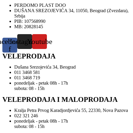
PERDOMO PLAST DOO
DUŠANA SREZOJEVIĆA 34, 11050, Beograd (Zvezdara),
Srbija
PIB: 107568990
MB: 20828145
acebook-
Instagram
Youtube
f
VELEPRODAJA
Dušana Srezojevića 34, Beograd
011 3468 581
011 3468 719
ponedeljak - petak 08h - 17h
subota: 08 - 15h
VELEPRODAJA I MALOPRODAJA
Kralja Petra Prvog Karadjordjevića 55, 22330, Nova Pazova
022 321 246
ponedeljak - petak 08h - 17h
subota: 08 - 15h