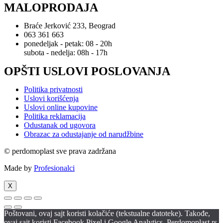
MALOPRODAJA
Braće Jerković 233, Beograd
063 361 663
ponedeljak - petak: 08 - 20h
subota - nedelja: 08h - 17h
OPŠTI USLOVI POSLOVANJA
Politika privatnosti
Uslovi korišćenja
Uslovi online kupovine
Politika reklamacija
Odustanak od ugovora
Obrazac za odustajanje od narudžbine
© perdomoplast sve prava zadržana
Made by
Profesionalci
X
Poštovani, ovaj sajt koristi kolačiće (tekstualne datoteke). Takođe,
ovaj sajt koristi Facebook Pixel i Google Analytics. Perdomoplast.rs,