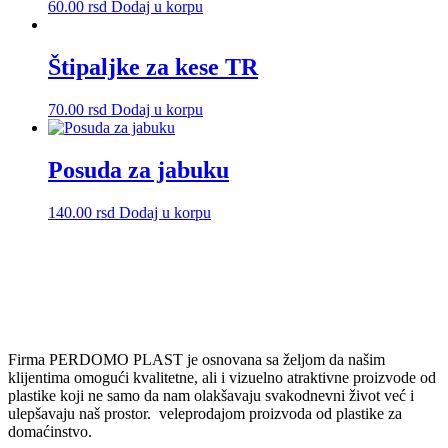
60.00
rsd
Dodaj u korpu
Štipaljke za kese TR
70.00
rsd
Dodaj u korpu
Posuda za jabuku
140.00
rsd
Dodaj u korpu
Firma PERDOMO PLAST je osnovana sa željom da našim
klijentima omogući kvalitetne, ali i vizuelno atraktivne proizvode od
plastike koji ne samo da nam olakšavaju svakodnevni život već i
ulepšavaju naš prostor. veleprodajom proizvoda od plastike za
domaćinstvo.