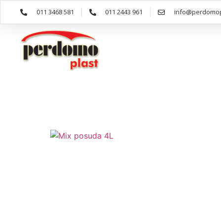
011 3468 581
011 2443 961
info@perdomop