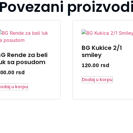
Povezani proizvod
BG Kukice 2/1
BG Rende za beli
smiley
luk sa posudom
120.00
rsd
200.00
rsd
Dodaj u korpu
odaj u korpu