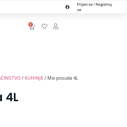
Prijavi se
/
Registruj
se
0
ske za peglanje
lica za pijacu
rdevine
AĆINSTVO
/
KUHINJE
/ Mix posuda 4L
ilice
 4L