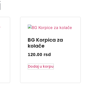
i
BG Korpica za
kolače
120.00
rsd
Dodaj u korpu