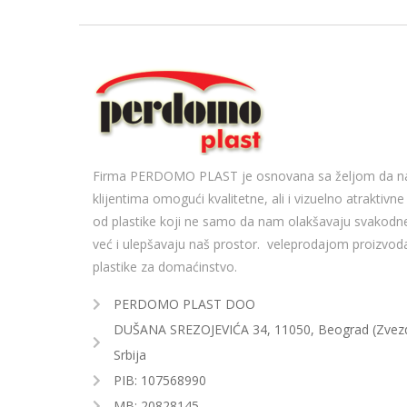
Firma PERDOMO PLAST je osnovana sa željom da n
klijentima omogući kvalitetne, ali i vizuelno atraktivn
od plastike koji ne samo da nam olakšavaju svakodne
već i ulepšavaju naš prostor. veleprodajom proizvod
plastike za domaćinstvo.
PERDOMO PLAST DOO
DUŠANA SREZOJEVIĆA 34, 11050, Beograd (Zvezd
Srbija
PIB: 107568990
MB: 20828145