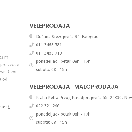
VELEPRODAJA
Dušana Srezojevića 34, Beograd
011 3468 581
011 3468 719
ašim
ponedeljak - petak 08h - 17h
e proizvode
subota: 08 - 15h
vni život
a od
VELEPRODAJA I MALOPRODAJA
Kralja Petra Prvog Karadjordjevića 55, 22330, No
022 321 246
ara),
ponedeljak - petak 08h - 17h
subota: 08 - 15h