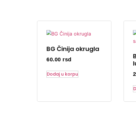
BG Činija okrugla
60.00
rsd
Dodaj u korpu
D