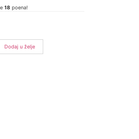
te
18
poena!
Dodaj u želje