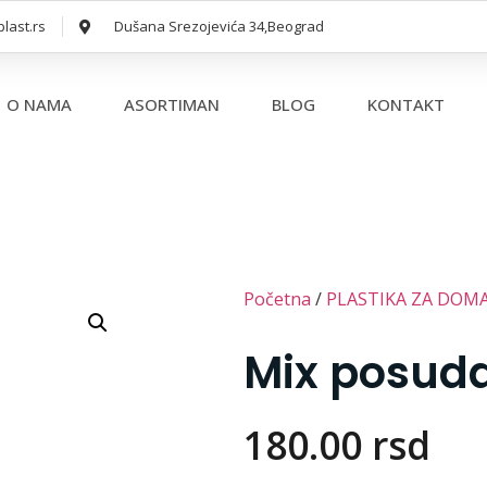
last.rs
Dušana Srezojevića 34,Beograd
O NAMA
ASORTIMAN
BLOG
KONTAKT
Plastika za domaćinstvo
Baštenski program
Da
Kuhinje
Ko
Kupatilo
Me
Početna
/
PLASTIKA ZA DOM
Ostalo
Suš
Mix posuda
180.00
rsd