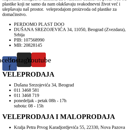
plastike koji ne samo da nam olakšavaju svakodnevni život već i
ulepšavaju naš prostor. veleprodajom proizvoda od plastike za
domaćinstvo.
PERDOMO PLAST DOO
DUŠANA SREZOJEVIĆA 34, 11050, Beograd (Zvezdara),
Srbija
PIB: 107568990
MB: 20828145
acebook-
Instagram
Youtube
f
VELEPRODAJA
Dušana Srezojevića 34, Beograd
011 3468 581
011 3468 719
ponedeljak - petak 08h - 17h
subota: 08 - 15h
VELEPRODAJA I MALOPRODAJA
Kralja Petra Prvog Karadjordjevića 55, 22330, Nova Pazova