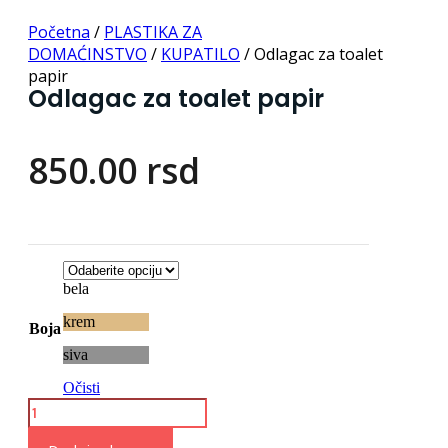
Početna
/
PLASTIKA ZA
DOMAĆINSTVO
/
KUPATILO
/ Odlagac za toalet
papir
Odlagac za toalet papir
850.00
rsd
bela
krem
Boja
siva
Očisti
Odlagac
za
toalet