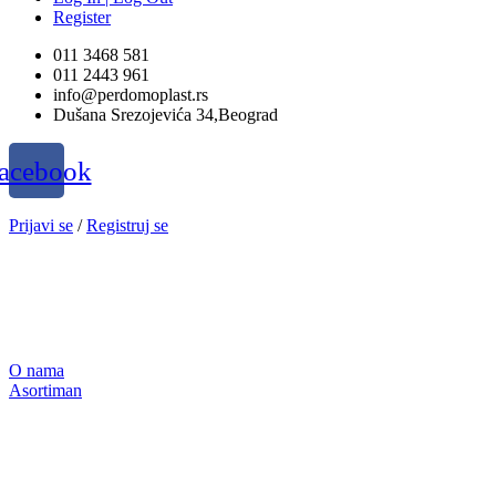
Register
011 3468 581
011 2443 961
info@perdomoplast.rs
Dušana Srezojevića 34,Beograd
acebook
Prijavi se
/
Registruj se
O nama
Asortiman