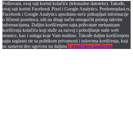
Poštovani, ovaj sajt koristi kolačiće (tekstualne datoteke). Takođe,
ovaj sajt koristi Facebook Pixel i Google Analytics. Perdomoplast.rs,
Facebook i Google Analytics apsolutno neće prikupljati informacije
o ličnosti posetioca, niti na drugi način omogućiti pristup takvim
informacijama. Daljim korišćenjem sajta prihvatate mehanizam
korišćenja kolačića koji služe za razvoj i poboljšanje naše web
stranice, kao i usluga koje Vam nudimo. Takođe daljim korišćenjem
sajta saglasni ste sa politikom privatnosti i uslovima korišćenja, koji
su sastavni deo ugovora na daljinu
U redu
Uslovi korišćenja