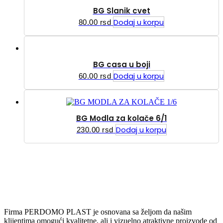
BG Slanik cvet
Dodaj u korpu
80.00
rsd
BG casa u boji
Dodaj u korpu
60.00
rsd
BG Modla za kolače 6/1
Dodaj u korpu
230.00
rsd
Firma PERDOMO PLAST je osnovana sa željom da našim
klijentima omogući kvalitetne, ali i vizuelno atraktivne proizvode od