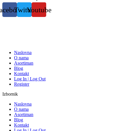
Skočite
acebook
Twitter
Youtube
na
sadržaj
Naslovna
O nama
Asortiman
Blog
Kontakt
Log In | Log Out
Register
Izbornik
Naslovna
O nama
Asortiman
Blog
Kontakt
Log In | Log Out