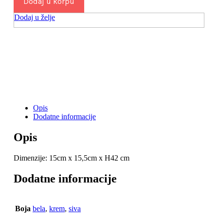
Dodaj u korpu
papir
količina
Dodaj u želje
Opis
Dodatne informacije
Opis
Dimenzije: 15cm x 15,5cm x H42 cm
Dodatne informacije
Boja
bela
,
krem
,
siva