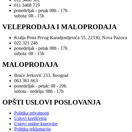
011 3468 719
ponedeljak - petak 08h - 17h
subota: 08 - 15h
VELEPRODAJA I MALOPRODAJA
Kralja Petra Prvog Karadjordjevića 55, 22330, Nova Pazova
022 321 246
ponedeljak - petak 08h - 17h
subota: 08 - 15h
MALOPRODAJA
Braće Jerković 233, Beograd
063 361 663
ponedeljak - petak: 08 - 20h
subota - nedelja: 08h - 17h
OPŠTI USLOVI POSLOVANJA
Politika privatnosti
Uslovi korišćenja
Uslovi online kupovine
Politika reklamacija