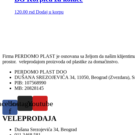
120.00
rsd
Dodaj u korpu
Firma PERDOMO PLAST je osnovana sa željom da našim klijentima omog
prostor. veleprodajom proizvoda od plastike za domaćinstvo.
PERDOMO PLAST DOO
DUŠANA SREZOJEVIĆA 34, 11050, Beograd (Zvezdara), Sr
PIB: 107568990
MB: 20828145
acebook-
Instagram
Youtube
f
VELEPRODAJA
Dušana Srezojevića 34, Beograd
011 3468 581