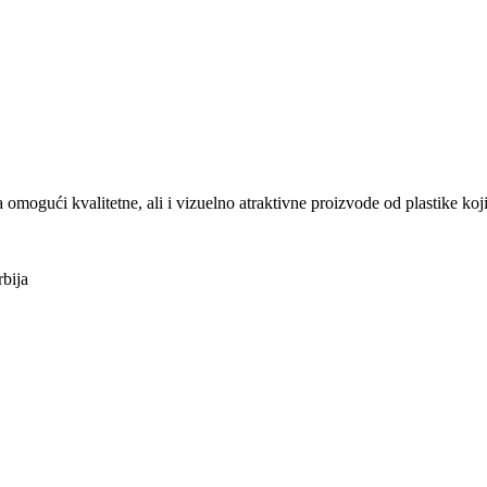
ući kvalitetne, ali i vizuelno atraktivne proizvode od plastike koji
bija