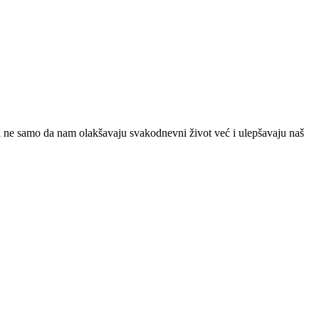
 ne samo da nam olakšavaju svakodnevni život već i ulepšavaju naš