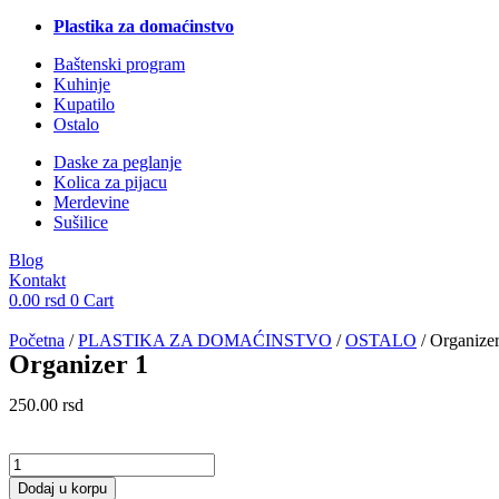
Plastika za domaćinstvo
Baštenski program
Kuhinje
Kupatilo
Ostalo
Daske za peglanje
Kolica za pijacu
Merdevine
Sušilice
Blog
Kontakt
0.00
rsd
0
Cart
Početna
/
PLASTIKA ZA DOMAĆINSTVO
/
OSTALO
/ Organizer
Organizer 1
250.00
rsd
Organizer
1
Dodaj u korpu