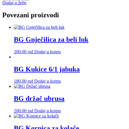
količina
Dodaj u želje
Povezani proizvodi
BG Gnječilica za beli luk
200.00
rsd
Dodaj u korpu
BG Kukice 6/1 jabuka
180.00
rsd
Dodaj u korpu
BG držač ubrusa
200.00
rsd
Dodaj u korpu
BG Korpica za kolače