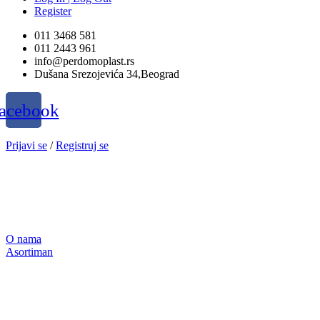
Register
011 3468 581
011 2443 961
info@perdomoplast.rs
Dušana Srezojevića 34,Beograd
acebook
Prijavi se
/
Registruj se
O nama
Asortiman