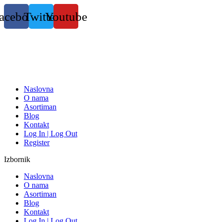
Skočite
acebook
Twitter
Youtube
na
sadržaj
Naslovna
O nama
Asortiman
Blog
Kontakt
Log In | Log Out
Register
Izbornik
Naslovna
O nama
Asortiman
Blog
Kontakt
Log In | Log Out