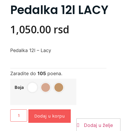
Pedalka 12l LACY
1,050.00
rsd
Pedalka 12l – Lacy
Zaradite do
105
poena.
Boja
Dodaj u korpu
Dodaj u želje