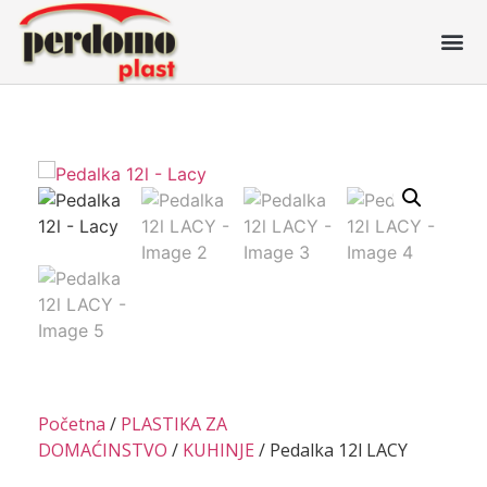
Početna
/
PLASTIKA ZA
DOMAĆINSTVO
/
KUHINJE
/ Pedalka 12l LACY