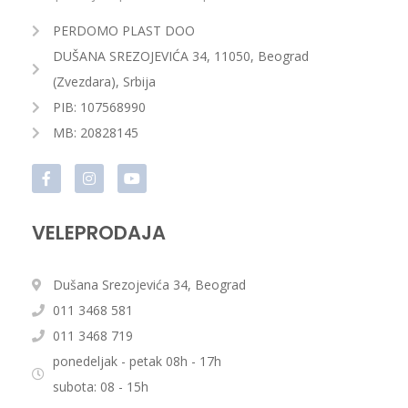
PERDOMO PLAST DOO
DUŠANA SREZOJEVIĆA 34, 11050, Beograd
(Zvezdara), Srbija
PIB: 107568990
MB: 20828145
VELEPRODAJA
Dušana Srezojevića 34, Beograd
011 3468 581
011 3468 719
ponedeljak - petak 08h - 17h
subota: 08 - 15h