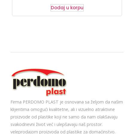
Dodaj u korpu
Firma PERDOMO PLAST je osnovana sa željom da našim
klijentima omogući kvalitetne, ali i vizuelno atraktivne
proizvode od plastike koji ne samo da nam olakšavaju
svakodnevni život već i ulepšavaju naš prostor.
veleprodajom proizvoda od plastike za domaćinstvo.