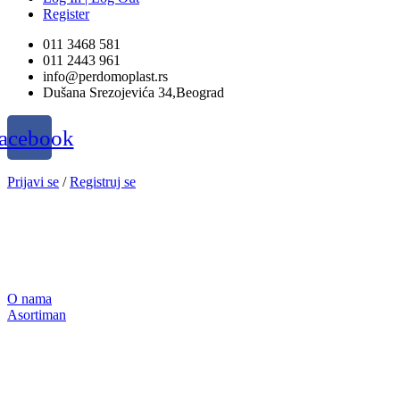
Register
011 3468 581
011 2443 961
info@perdomoplast.rs
Dušana Srezojevića 34,Beograd
acebook
Prijavi se
/
Registruj se
O nama
Asortiman