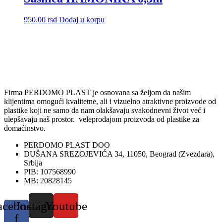
950.00
rsd
Dodaj u korpu
Firma PERDOMO PLAST je osnovana sa željom da našim
klijentima omogući kvalitetne, ali i vizuelno atraktivne proizvode od
plastike koji ne samo da nam olakšavaju svakodnevni život već i
ulepšavaju naš prostor. veleprodajom proizvoda od plastike za
domaćinstvo.
PERDOMO PLAST DOO
DUŠANA SREZOJEVIĆA 34, 11050, Beograd (Zvezdara),
Srbija
PIB: 107568990
MB: 20828145
acebook-
Instagram
Youtube
f