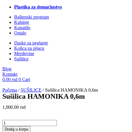
Plastika za domaćinstvo
Baštenski program
Kuhinje
Kupatilo
Ostalo
Daske za peglanje
Kolica za pijacu
Merdevine
Sušilice
Blog
Kontakt
0.00
rsd
0
Cart
Početna
/
SUŠILICE
/ Sušilica HAMONIKA 0,6m
Sušilica HAMONIKA 0,6m
1,000.00
rsd
Sušilica
HAMONIKA
Dodaj u korpu