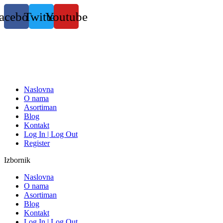
Skočite
acebook
Twitter
Youtube
na
sadržaj
Naslovna
O nama
Asortiman
Blog
Kontakt
Log In | Log Out
Register
Izbornik
Naslovna
O nama
Asortiman
Blog
Kontakt
Log In | Log Out