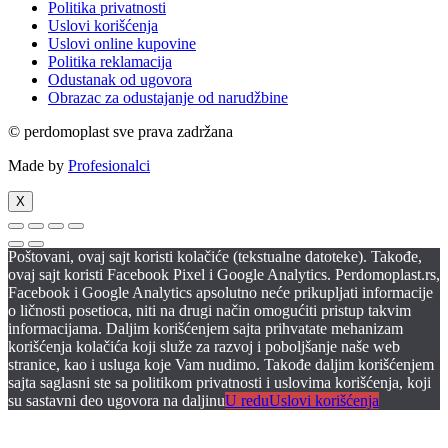
Politika privatnosti
Uslovi korišćenja
Uslovi online kupovine
Politika reklamacija
Odustanak od ugovora
Obrazac za odustajanje od narudžbine
© perdomoplast sve prava zadržana
Made by
Profesionalci
X
Poštovani, ovaj sajt koristi kolačiće (tekstualne datoteke). Takođe,
ovaj sajt koristi Facebook Pixel i Google Analytics. Perdomoplast.rs,
Facebook i Google Analytics apsolutno neće prikupljati informacije
o ličnosti posetioca, niti na drugi način omogućiti pristup takvim
informacijama. Daljim korišćenjem sajta prihvatate mehanizam
korišćenja kolačića koji služe za razvoj i poboljšanje naše web
stranice, kao i usluga koje Vam nudimo. Takođe daljim korišćenjem
sajta saglasni ste sa politikom privatnosti i uslovima korišćenja, koji
su sastavni deo ugovora na daljinu
U redu
Uslovi korišćenja