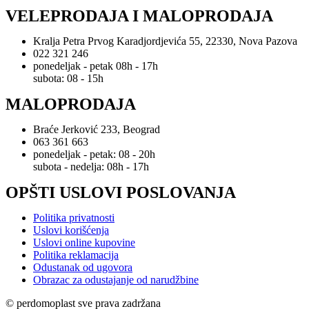
VELEPRODAJA I MALOPRODAJA
Kralja Petra Prvog Karadjordjevića 55, 22330, Nova Pazova
022 321 246
ponedeljak - petak 08h - 17h
subota: 08 - 15h
MALOPRODAJA
Braće Jerković 233, Beograd
063 361 663
ponedeljak - petak: 08 - 20h
subota - nedelja: 08h - 17h
OPŠTI USLOVI POSLOVANJA
Politika privatnosti
Uslovi korišćenja
Uslovi online kupovine
Politika reklamacija
Odustanak od ugovora
Obrazac za odustajanje od narudžbine
© perdomoplast sve prava zadržana