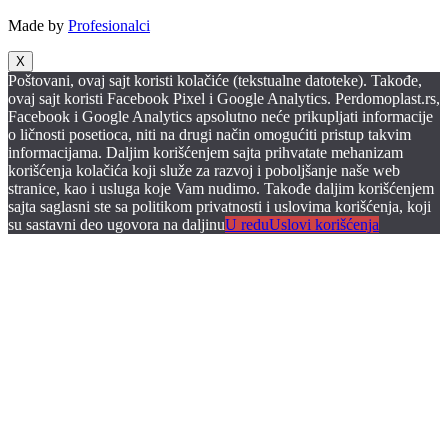
Made by
Profesionalci
X
Poštovani, ovaj sajt koristi kolačiće (tekstualne datoteke). Takođe,
ovaj sajt koristi Facebook Pixel i Google Analytics. Perdomoplast.rs,
Facebook i Google Analytics apsolutno neće prikupljati informacije
o ličnosti posetioca, niti na drugi način omogućiti pristup takvim
informacijama. Daljim korišćenjem sajta prihvatate mehanizam
korišćenja kolačića koji služe za razvoj i poboljšanje naše web
stranice, kao i usluga koje Vam nudimo. Takođe daljim korišćenjem
sajta saglasni ste sa politikom privatnosti i uslovima korišćenja, koji
su sastavni deo ugovora na daljinu
U redu
Uslovi korišćenja