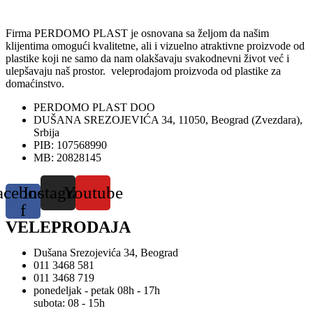
Firma PERDOMO PLAST je osnovana sa željom da našim
klijentima omogući kvalitetne, ali i vizuelno atraktivne proizvode od
plastike koji ne samo da nam olakšavaju svakodnevni život već i
ulepšavaju naš prostor. veleprodajom proizvoda od plastike za
domaćinstvo.
PERDOMO PLAST DOO
DUŠANA SREZOJEVIĆA 34, 11050, Beograd (Zvezdara),
Srbija
PIB: 107568990
MB: 20828145
acebook-
Instagram
Youtube
f
VELEPRODAJA
Dušana Srezojevića 34, Beograd
011 3468 581
011 3468 719
ponedeljak - petak 08h - 17h
subota: 08 - 15h