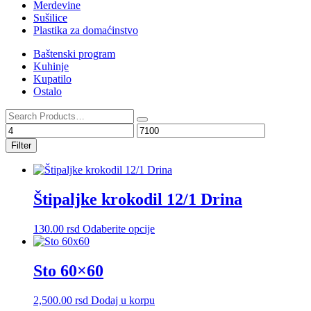
Merdevine
Sušilice
Plastika za domaćinstvo
Baštenski program
Kuhinje
Kupatilo
Ostalo
Filter
Štipaljke krokodil 12/1 Drina
Ovaj
130.00
rsd
Odaberite opcije
proizvod
ima
više
Sto 60×60
varijanti.
Opcije
2,500.00
rsd
Dodaj u korpu
mogu