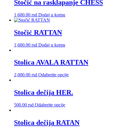
Stočić na rasklapanje CHESS
1,600.00
rsd
Dodaj u korpu
Stočić RATTAN
1,600.00
rsd
Dodaj u korpu
Stolica AVALA RATTAN
Ovaj
2,000.00
rsd
Odaberite opcije
proizvod
ima
više
Stolica dečija HER.
varijanti.
Opcije
Ovaj
500.00
rsd
Odaberite opcije
mogu
proizvod
biti
ima
izabrane
više
Stolica dečija RATAN
na
varijanti.
stranici
Opcije