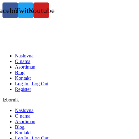
Skočite
acebook
Twitter
Youtube
na
sadržaj
Naslovna
O nama
Asortiman
Blog
Kontakt
Log In | Log Out
Register
Izbornik
Naslovna
O nama
Asortiman
Blog
Kontakt
Log In | Log Out