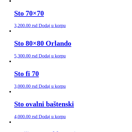
biti
izabrane
Sto 70×70
na
stranici
proizvoda.
3,200.00
rsd
Dodaj u korpu
Sto 80×80 Orlando
5,300.00
rsd
Dodaj u korpu
Sto fi 70
3,000.00
rsd
Dodaj u korpu
Sto ovalni baštenski
4,000.00
rsd
Dodaj u korpu