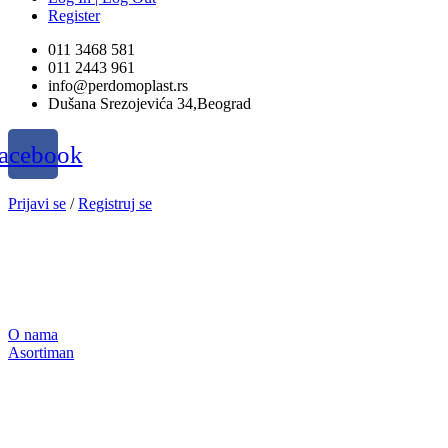
Register
011 3468 581
011 2443 961
info@perdomoplast.rs
Dušana Srezojevića 34,Beograd
acebook
Prijavi se
/
Registruj se
O nama
Asortiman