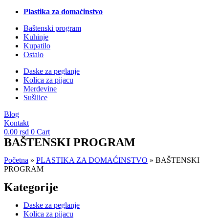
Plastika za domaćinstvo
Baštenski program
Kuhinje
Kupatilo
Ostalo
Daske za peglanje
Kolica za pijacu
Merdevine
Sušilice
Blog
Kontakt
0.00
rsd
0
Cart
BAŠTENSKI PROGRAM
Početna
»
PLASTIKA ZA DOMAĆINSTVO
»
BAŠTENSKI
PROGRAM
Kategorije
Daske za peglanje
Kolica za pijacu