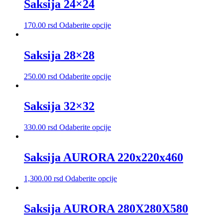
više
Saksija 24×24
na
varijanti.
stranici
Opcije
proizvoda.
Ovaj
170.00
rsd
Odaberite opcije
mogu
proizvod
biti
ima
izabrane
više
Saksija 28×28
na
varijanti.
stranici
Opcije
proizvoda.
Ovaj
250.00
rsd
Odaberite opcije
mogu
proizvod
biti
ima
izabrane
više
Saksija 32×32
na
varijanti.
stranici
Opcije
proizvoda.
Ovaj
330.00
rsd
Odaberite opcije
mogu
proizvod
biti
ima
izabrane
više
Saksija AURORA 220x220x460
na
varijanti.
stranici
Opcije
proizvoda.
Ovaj
1,300.00
rsd
Odaberite opcije
mogu
proizvod
biti
ima
izabrane
više
Saksija AURORA 280X280X580
na
varijanti.
stranici
Opcije