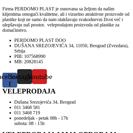
Firma PERDOMO PLAST je osnovana sa željom da našim
klijentima omogući kvalitetne, ali i vizuelno atraktivne proizvode od
plastike koji ne samo da nam olakšavaju svakodnevni život već i
ulepšavaju naš prostor. veleprodajom proizvoda od plastike za
domaćinstvo.
PERDOMO PLAST DOO
DUŠANA SREZOJEVIĆA 34, 11050, Beograd (Zvezdara),
Srbija
PIB: 107568990
MB: 20828145
acebook-
Instagram
Youtube
f
VELEPRODAJA
Dušana Srezojevića 34, Beograd
011 3468 581
011 3468 719
ponedeljak - petak 08h - 17h
subota: 08 - 15h