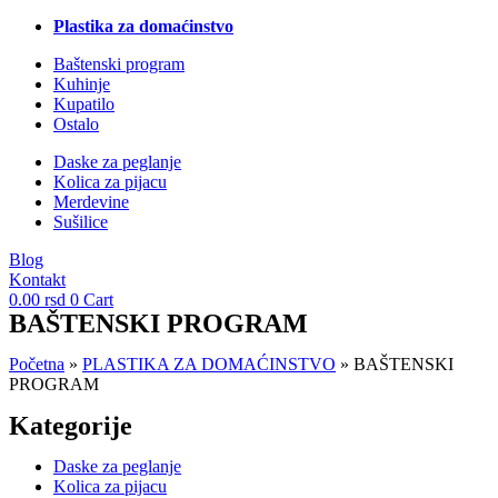
Plastika za domaćinstvo
Baštenski program
Kuhinje
Kupatilo
Ostalo
Daske za peglanje
Kolica za pijacu
Merdevine
Sušilice
Blog
Kontakt
0.00
rsd
0
Cart
BAŠTENSKI PROGRAM
Početna
»
PLASTIKA ZA DOMAĆINSTVO
»
BAŠTENSKI
PROGRAM
Kategorije
Daske za peglanje
Kolica za pijacu