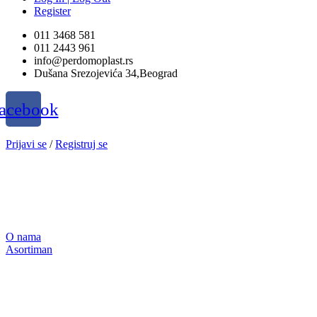
Register
011 3468 581
011 2443 961
info@perdomoplast.rs
Dušana Srezojevića 34,Beograd
acebook
Prijavi se
/
Registruj se
O nama
Asortiman