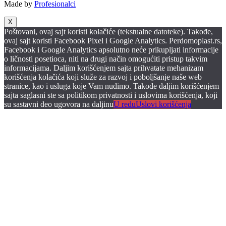
Made by
Profesionalci
X
Poštovani, ovaj sajt koristi kolačiće (tekstualne datoteke). Takođe,
ovaj sajt koristi Facebook Pixel i Google Analytics. Perdomoplast.rs,
Facebook i Google Analytics apsolutno neće prikupljati informacije
o ličnosti posetioca, niti na drugi način omogućiti pristup takvim
informacijama. Daljim korišćenjem sajta prihvatate mehanizam
korišćenja kolačića koji služe za razvoj i poboljšanje naše web
stranice, kao i usluga koje Vam nudimo. Takođe daljim korišćenjem
sajta saglasni ste sa politikom privatnosti i uslovima korišćenja, koji
su sastavni deo ugovora na daljinu
U redu
Uslovi korišćenja