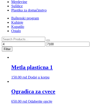
Merdevine
Sušilice
Plastika za domaćinstvo
Baštenski program
Kuhinje
Kupatilo
Ostalo
Filter
Metla plasticna 1
150.00
rsd
Dodaj u korpu
Ogradica za cvece
Ovaj
650.00
rsd
Odaberite opcije