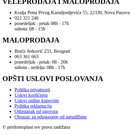
VELEPRODAJA I MALOPRODAJA
Kralja Petra Prvog Karadjordjevića 55, 22330, Nova Pazova
022 321 246
ponedeljak - petak 08h - 17h
subota: 08 - 15h
MALOPRODAJA
Braće Jerković 233, Beograd
063 361 663
ponedeljak - petak: 08 - 20h
subota - nedelja: 08h - 17h
OPŠTI USLOVI POSLOVANJA
Politika privatnosti
Uslovi korišćenja
Uslovi online kupovine
Politika reklamacija
Odustanak od ugovora
Obrazac za odustajanje od narudžbine
© perdomoplast sve prava zadržana