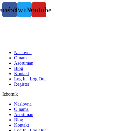
Skočite
acebook
Twitter
Youtube
na
sadržaj
Naslovna
O nama
Asortiman
Blog
Kontakt
Log In | Log Out
Register
Izbornik
Naslovna
O nama
Asortiman
Blog
Kontakt
Log In | Log Out