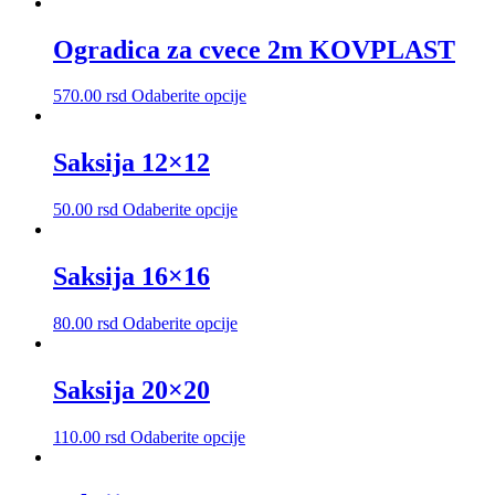
proizvod
ima
više
Ogradica za cvece 2m KOVPLAST
varijanti.
Opcije
Ovaj
570.00
rsd
Odaberite opcije
mogu
proizvod
biti
ima
izabrane
više
Saksija 12×12
na
varijanti.
stranici
Opcije
proizvoda.
Ovaj
50.00
rsd
Odaberite opcije
mogu
proizvod
biti
ima
izabrane
više
Saksija 16×16
na
varijanti.
stranici
Opcije
proizvoda.
Ovaj
80.00
rsd
Odaberite opcije
mogu
proizvod
biti
ima
izabrane
više
Saksija 20×20
na
varijanti.
stranici
Opcije
proizvoda.
Ovaj
110.00
rsd
Odaberite opcije
mogu
proizvod
biti
ima
izabrane