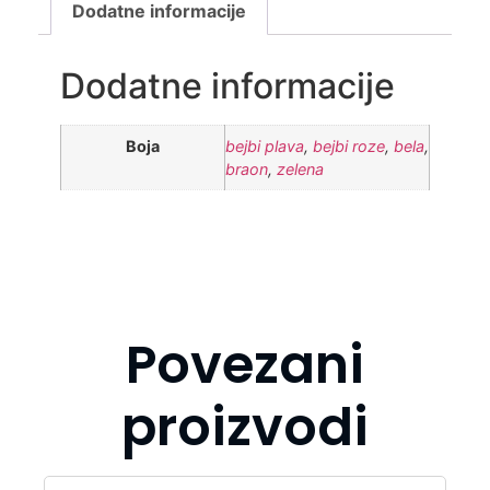
Dodatne informacije
Dodatne informacije
Boja
bejbi plava
,
bejbi roze
,
bela
,
braon
,
zelena
Povezani
proizvodi