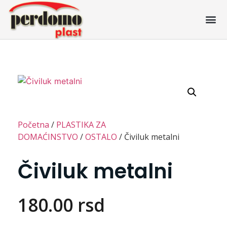
Početna
/
PLASTIKA ZA
DOMAĆINSTVO
/
OSTALO
/ Čiviluk metalni
Čiviluk metalni
180.00
rsd