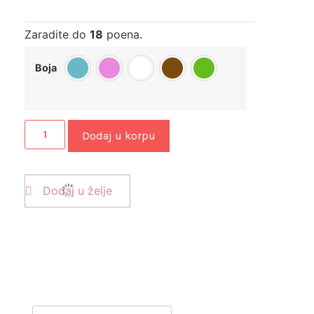
Zaradite do
18
poena.
Boja
Dodaj u korpu
Dodaj u želje