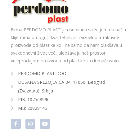
Firma PERDOMO PLAST je osnovana sa željom da našim
klijentima omogući kvalitetne, ali i vizuelno atraktivne
proizvode od plastike koji ne samo da nam olakšavaju
svakodnevni život već i ulepšavaju naš prostor.
veleprodajom proizvoda od plastike za domaćinstvo.
PERDOMO PLAST DOO
DUŠANA SREZOJEVIĆA 34, 11050, Beograd
(Zvezdara), Srbija
PIB: 107568990
MB: 20828145