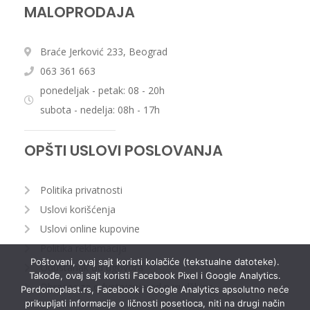
MALOPRODAJA
Braće Jerković 233, Beograd
063 361 663
ponedeljak - petak: 08 - 20h
subota - nedelja: 08h - 17h
OPŠTI USLOVI POSLOVANJA
Politika privatnosti
Uslovi korišćenja
Uslovi online kupovine
Politika reklamacija
Poštovani, ovaj sajt koristi kolačiće (tekstualne datoteke).
Odustanak od ugovora
Takođe, ovaj sajt koristi Facebook Pixel i Google Analytics.
Obrazac za odustajanje od narudžbine
Perdomoplast.rs, Facebook i Google Analytics apsolutno neće
prikupljati informacije o ličnosti posetioca, niti na drugi način