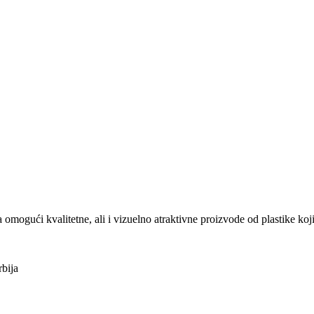
ući kvalitetne, ali i vizuelno atraktivne proizvode od plastike koji
bija