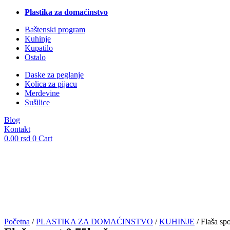
Plastika za domaćinstvo
Baštenski program
Kuhinje
Kupatilo
Ostalo
Daske za peglanje
Kolica za pijacu
Merdevine
Sušilice
Blog
Kontakt
0.00
rsd
0
Cart
Početna
/
PLASTIKA ZA DOMAĆINSTVO
/
KUHINJE
/ Flaša spo