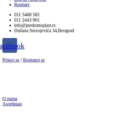
Register
011 3468 581
011 2443 961
info@perdomoplast.rs
Dušana Srezojevića 34,Beograd
acebook
Prijavi se
/
Registruj se
O nama
Asortiman