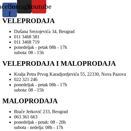
acebook-
Instagram
Youtube
f
VELEPRODAJA
Dušana Srezojevića 34, Beograd
011 3468 581
011 3468 719
ponedeljak - petak 08h - 17h
subota: 08 - 15h
VELEPRODAJA I MALOPRODAJA
Kralja Petra Prvog Karadjordjevića 55, 22330, Nova Pazova
022 321 246
ponedeljak - petak 08h - 17h
subota: 08 - 15h
MALOPRODAJA
Braće Jerković 233, Beograd
063 361 663
ponedeljak - petak: 08 - 20h
subota - nedelja: 08h - 17h