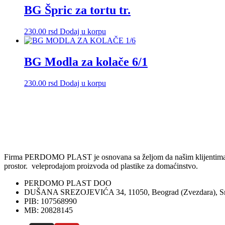
BG Špric za tortu tr.
230.00
rsd
Dodaj u korpu
BG Modla za kolače 6/1
230.00
rsd
Dodaj u korpu
Firma PERDOMO PLAST je osnovana sa željom da našim klijentima omog
prostor. veleprodajom proizvoda od plastike za domaćinstvo.
PERDOMO PLAST DOO
DUŠANA SREZOJEVIĆA 34, 11050, Beograd (Zvezdara), Sr
PIB: 107568990
MB: 20828145