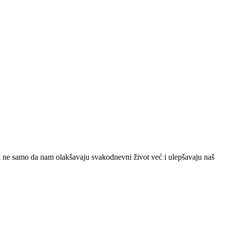
 ne samo da nam olakšavaju svakodnevni život već i ulepšavaju naš