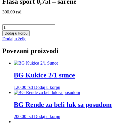
Flaša sport 0,75l – šarene
300.00
rsd
Flaša
sport
Dodaj u korpu
0,75l
Dodaj u želje
-
šarene
Povezani proizvodi
količina
BG Kukice 2/1 sunce
120.00
rsd
Dodaj u korpu
BG Rende za beli luk sa posudom
200.00
rsd
Dodaj u korpu