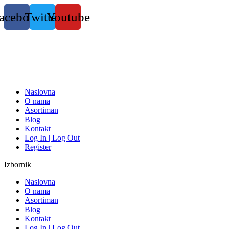
Skočite
acebook
Twitter
Youtube
na
sadržaj
Naslovna
O nama
Asortiman
Blog
Kontakt
Log In | Log Out
Register
Izbornik
Naslovna
O nama
Asortiman
Blog
Kontakt
Log In | Log Out