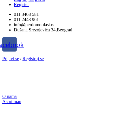
Register
011 3468 581
011 2443 961
info@perdomoplast.rs
Dušana Srezojevića 34,Beograd
acebook
Prijavi se
/
Registruj se
O nama
Asortiman