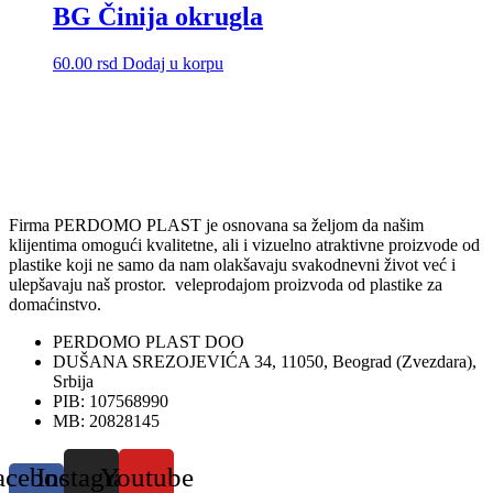
BG Činija okrugla
60.00
rsd
Dodaj u korpu
Firma PERDOMO PLAST je osnovana sa željom da našim
klijentima omogući kvalitetne, ali i vizuelno atraktivne proizvode od
plastike koji ne samo da nam olakšavaju svakodnevni život već i
ulepšavaju naš prostor. veleprodajom proizvoda od plastike za
domaćinstvo.
PERDOMO PLAST DOO
DUŠANA SREZOJEVIĆA 34, 11050, Beograd (Zvezdara),
Srbija
PIB: 107568990
MB: 20828145
acebook-
Instagram
Youtube