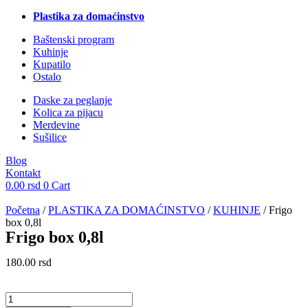
Plastika za domaćinstvo
Baštenski program
Kuhinje
Kupatilo
Ostalo
Daske za peglanje
Kolica za pijacu
Merdevine
Sušilice
Blog
Kontakt
0.00
rsd
0
Cart
Početna
/
PLASTIKA ZA DOMAĆINSTVO
/
KUHINJE
/ Frigo
box 0,8l
Frigo box 0,8l
180.00
rsd
Frigo