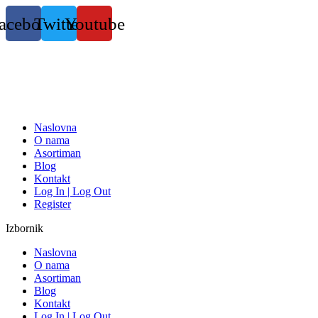
Skočite
acebook
Twitter
Youtube
na
sadržaj
Naslovna
O nama
Asortiman
Blog
Kontakt
Log In | Log Out
Register
Izbornik
Naslovna
O nama
Asortiman
Blog
Kontakt
Log In | Log Out