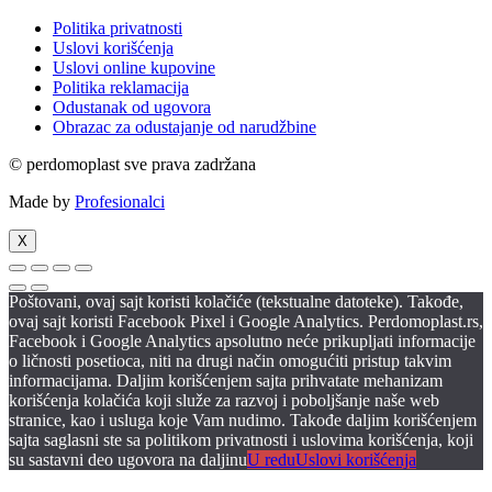
Politika privatnosti
Uslovi korišćenja
Uslovi online kupovine
Politika reklamacija
Odustanak od ugovora
Obrazac za odustajanje od narudžbine
© perdomoplast sve prava zadržana
Made by
Profesionalci
X
Poštovani, ovaj sajt koristi kolačiće (tekstualne datoteke). Takođe,
ovaj sajt koristi Facebook Pixel i Google Analytics. Perdomoplast.rs,
Facebook i Google Analytics apsolutno neće prikupljati informacije
o ličnosti posetioca, niti na drugi način omogućiti pristup takvim
informacijama. Daljim korišćenjem sajta prihvatate mehanizam
korišćenja kolačića koji služe za razvoj i poboljšanje naše web
stranice, kao i usluga koje Vam nudimo. Takođe daljim korišćenjem
sajta saglasni ste sa politikom privatnosti i uslovima korišćenja, koji
su sastavni deo ugovora na daljinu
U redu
Uslovi korišćenja