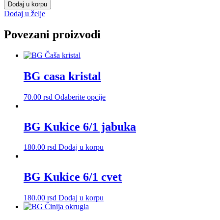
box
Dodaj u korpu
0,8l
Dodaj u želje
količina
Povezani proizvodi
BG casa kristal
Ovaj
70.00
rsd
Odaberite opcije
proizvod
ima
više
BG Kukice 6/1 jabuka
varijanti.
Opcije
180.00
rsd
Dodaj u korpu
mogu
biti
izabrane
BG Kukice 6/1 cvet
na
stranici
proizvoda.
180.00
rsd
Dodaj u korpu