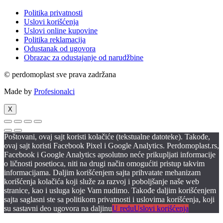
Politika privatnosti
Uslovi korišćenja
Uslovi online kupovine
Politika reklamacija
Odustanak od ugovora
Obrazac za odustajanje od narudžbine
© perdomoplast sve prava zadržana
Made by
Profesionalci
X
Poštovani, ovaj sajt koristi kolačiće (tekstualne datoteke). Takođe,
ovaj sajt koristi Facebook Pixel i Google Analytics. Perdomoplast.rs,
Facebook i Google Analytics apsolutno neće prikupljati informacije
o ličnosti posetioca, niti na drugi način omogućiti pristup takvim
informacijama. Daljim korišćenjem sajta prihvatate mehanizam
korišćenja kolačića koji služe za razvoj i poboljšanje naše web
stranice, kao i usluga koje Vam nudimo. Takođe daljim korišćenjem
sajta saglasni ste sa politikom privatnosti i uslovima korišćenja, koji
su sastavni deo ugovora na daljinu
U redu
Uslovi korišćenja