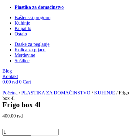
Plastika za domaćinstvo
Baštenski program
Kuhinje
Kupatilo
Ostalo
Daske za peglanje
Kolica za pijacu
Merdevine
Sušilice
Blog
Kontakt
0.00
rsd
0
Cart
Početna
/
PLASTIKA ZA DOMAĆINSTVO
/
KUHINJE
/ Frigo
box 4l
Frigo box 4l
400.00
rsd
Frigo