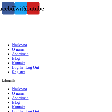
Skočite
acebook
Twitter
Youtube
na
sadržaj
Naslovna
O nama
Asortiman
Blog
Kontakt
Log In | Log Out
Register
Izbornik
Naslovna
O nama
Asortiman
Blog
Kontakt
Log In | Log Out