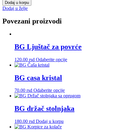
box
Dodaj u korpu
4l
Dodaj u želje
količina
Povezani proizvodi
BG Ljuštač za povrće
Ovaj
120.00
rsd
Odaberite opcije
proizvod
ima
više
BG casa kristal
varijanti.
Opcije
Ovaj
70.00
rsd
Odaberite opcije
mogu
proizvod
biti
ima
izabrane
više
BG držač stolnjaka
na
varijanti.
stranici
Opcije
proizvoda.
180.00
rsd
Dodaj u korpu
mogu
biti
izabrane