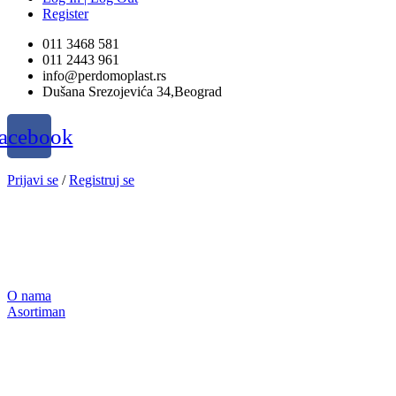
Register
011 3468 581
011 2443 961
info@perdomoplast.rs
Dušana Srezojevića 34,Beograd
acebook
Prijavi se
/
Registruj se
O nama
Asortiman