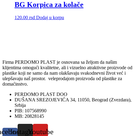
BG Korpica za kolače
na
stranici
proizvoda.
120.00
rsd
Dodaj u korpu
Firma PERDOMO PLAST je osnovana sa željom da našim
klijentima omogući kvalitetne, ali i vizuelno atraktivne proizvode od
plastike koji ne samo da nam olakšavaju svakodnevni život već i
ulepšavaju naš prostor. veleprodajom proizvoda od plastike za
domaćinstvo.
PERDOMO PLAST DOO
DUŠANA SREZOJEVIĆA 34, 11050, Beograd (Zvezdara),
Srbija
PIB: 107568990
MB: 20828145
acebook-
Instagram
Youtube