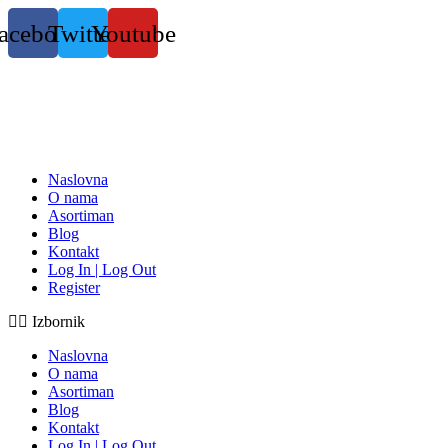
Skočite
acebook
Twitter
Youtube
na
sadržaj
Naslovna
O nama
Asortiman
Blog
Kontakt
Log In | Log Out
Register
Izbornik
Naslovna
O nama
Asortiman
Blog
Kontakt
Log In | Log Out