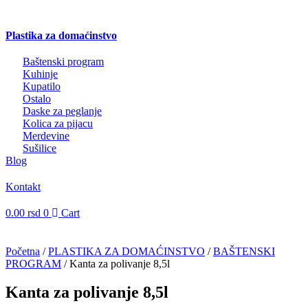
Plastika za domaćinstvo
Baštenski program
Kuhinje
Kupatilo
Ostalo
Daske za peglanje
Kolica za pijacu
Merdevine
Sušilice
Blog
Kontakt
0.00
rsd
0
Cart
Početna
/
PLASTIKA ZA DOMAĆINSTVO
/
BAŠTENSKI
PROGRAM
/ Kanta za polivanje 8,5l
Kanta za polivanje 8,5l