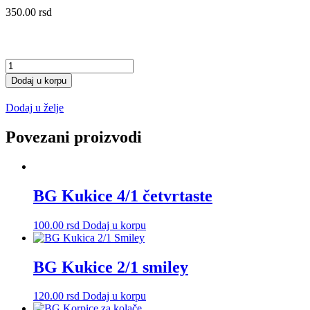
350.00
rsd
Kanta
za
Dodaj u korpu
polivanje
8,5l
Dodaj u želje
količina
Povezani proizvodi
BG Kukice 4/1 četvrtaste
100.00
rsd
Dodaj u korpu
BG Kukice 2/1 smiley
120.00
rsd
Dodaj u korpu