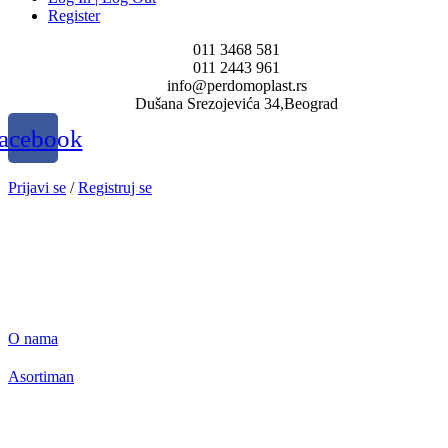
Register
011 3468 581
011 2443 961
info@perdomoplast.rs
Dušana Srezojevića 34,Beograd
acebook
Prijavi se
/
Registruj se
O nama
Asortiman