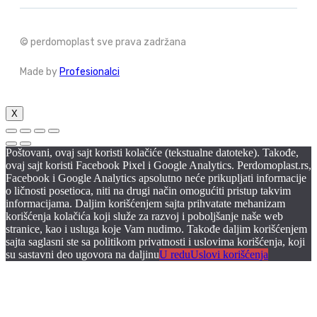
© perdomoplast sve prava zadržana
Made by
Profesionalci
X
Poštovani, ovaj sajt koristi kolačiće (tekstualne datoteke). Takođe,
ovaj sajt koristi Facebook Pixel i Google Analytics. Perdomoplast.rs,
Facebook i Google Analytics apsolutno neće prikupljati informacije
o ličnosti posetioca, niti na drugi način omogućiti pristup takvim
informacijama. Daljim korišćenjem sajta prihvatate mehanizam
korišćenja kolačića koji služe za razvoj i poboljšanje naše web
stranice, kao i usluga koje Vam nudimo. Takođe daljim korišćenjem
sajta saglasni ste sa politikom privatnosti i uslovima korišćenja, koji
su sastavni deo ugovora na daljinu
U redu
Uslovi korišćenja