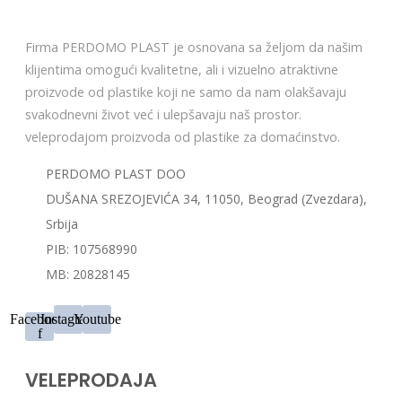
Firma PERDOMO PLAST je osnovana sa željom da našim
klijentima omogući kvalitetne, ali i vizuelno atraktivne
proizvode od plastike koji ne samo da nam olakšavaju
svakodnevni život već i ulepšavaju naš prostor.
veleprodajom proizvoda od plastike za domaćinstvo.
PERDOMO PLAST DOO
DUŠANA SREZOJEVIĆA 34, 11050, Beograd (Zvezdara),
Srbija
PIB: 107568990
MB: 20828145
Facebook-
Instagram
Youtube
f
VELEPRODAJA