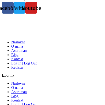
Skočite
acebook
Twitter
Youtube
na
sadržaj
Naslovna
O nama
Asortiman
Blog
Kontakt
Log In | Log Out
Register
Izbornik
Naslovna
O nama
Asortiman
Blog
Kontakt
Log In | Log Out