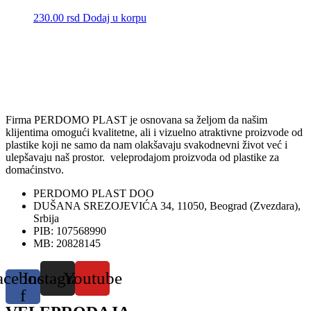
230.00
rsd
Dodaj u korpu
Firma PERDOMO PLAST je osnovana sa željom da našim
klijentima omogući kvalitetne, ali i vizuelno atraktivne proizvode od
plastike koji ne samo da nam olakšavaju svakodnevni život već i
ulepšavaju naš prostor. veleprodajom proizvoda od plastike za
domaćinstvo.
PERDOMO PLAST DOO
DUŠANA SREZOJEVIĆA 34, 11050, Beograd (Zvezdara),
Srbija
PIB: 107568990
MB: 20828145
acebook-
Instagram
Youtube
f