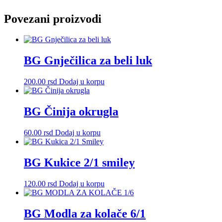
Povezani proizvodi
BG Gnječilica za beli luk
200.00
rsd
Dodaj u korpu
BG Činija okrugla
60.00
rsd
Dodaj u korpu
BG Kukice 2/1 smiley
120.00
rsd
Dodaj u korpu
BG Modla za kolače 6/1