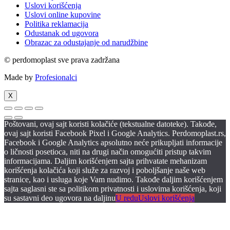
Uslovi korišćenja
Uslovi online kupovine
Politika reklamacija
Odustanak od ugovora
Obrazac za odustajanje od narudžbine
© perdomoplast sve prava zadržana
Made by
Profesionalci
X
Poštovani, ovaj sajt koristi kolačiće (tekstualne datoteke). Takođe,
ovaj sajt koristi Facebook Pixel i Google Analytics. Perdomoplast.rs,
Facebook i Google Analytics apsolutno neće prikupljati informacije
o ličnosti posetioca, niti na drugi način omogućiti pristup takvim
informacijama. Daljim korišćenjem sajta prihvatate mehanizam
korišćenja kolačića koji služe za razvoj i poboljšanje naše web
stranice, kao i usluga koje Vam nudimo. Takođe daljim korišćenjem
sajta saglasni ste sa politikom privatnosti i uslovima korišćenja, koji
su sastavni deo ugovora na daljinu
U redu
Uslovi korišćenja