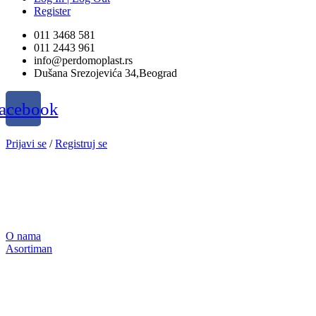
Register
011 3468 581
011 2443 961
info@perdomoplast.rs
Dušana Srezojevića 34,Beograd
acebook
Prijavi se
/
Registruj se
O nama
Asortiman