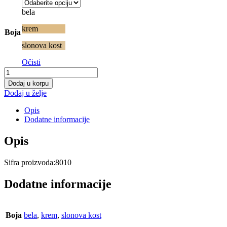
bela
krem
Boja
slonova kost
Očisti
Korpa
za
Dodaj u korpu
čist
Dodaj u želje
veš
KNIT
Opis
količina
Dodatne informacije
Opis
Sifra proizvoda:8010
Dodatne informacije
Boja
bela
,
krem
,
slonova kost