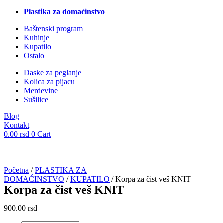
Plastika za domaćinstvo
Baštenski program
Kuhinje
Kupatilo
Ostalo
Daske za peglanje
Kolica za pijacu
Merdevine
Sušilice
Blog
Kontakt
0.00
rsd
0
Cart
Početna
/
PLASTIKA ZA
DOMAĆINSTVO
/
KUPATILO
/ Korpa za čist veš KNIT
Korpa za čist veš KNIT
900.00
rsd