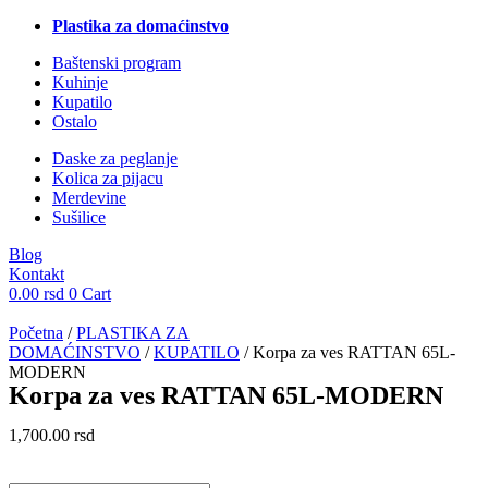
Plastika za domaćinstvo
Baštenski program
Kuhinje
Kupatilo
Ostalo
Daske za peglanje
Kolica za pijacu
Merdevine
Sušilice
Blog
Kontakt
0.00
rsd
0
Cart
Početna
/
PLASTIKA ZA
DOMAĆINSTVO
/
KUPATILO
/ Korpa za ves RATTAN 65L-
MODERN
Korpa za ves RATTAN 65L-MODERN
1,700.00
rsd