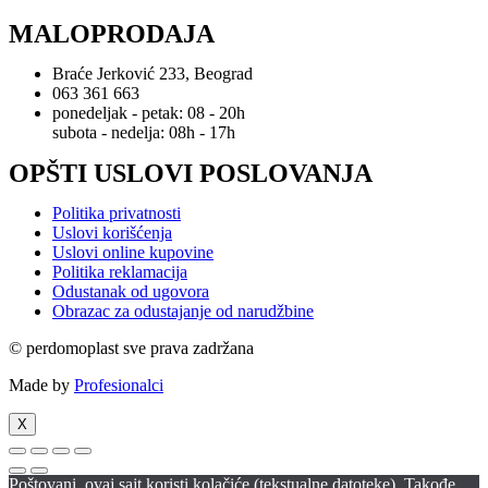
MALOPRODAJA
Braće Jerković 233, Beograd
063 361 663
ponedeljak - petak: 08 - 20h
subota - nedelja: 08h - 17h
OPŠTI USLOVI POSLOVANJA
Politika privatnosti
Uslovi korišćenja
Uslovi online kupovine
Politika reklamacija
Odustanak od ugovora
Obrazac za odustajanje od narudžbine
© perdomoplast sve prava zadržana
Made by
Profesionalci
X
Poštovani, ovaj sajt koristi kolačiće (tekstualne datoteke). Takođe,