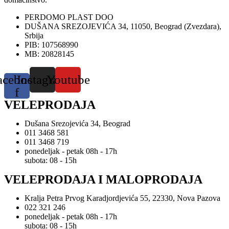
PERDOMO PLAST DOO
DUŠANA SREZOJEVIĆA 34, 11050, Beograd (Zvezdara),
Srbija
PIB: 107568990
MB: 20828145
acebook-
Instagram
Youtube
f
VELEPRODAJA
Dušana Srezojevića 34, Beograd
011 3468 581
011 3468 719
ponedeljak - petak 08h - 17h
subota: 08 - 15h
VELEPRODAJA I MALOPRODAJA
Kralja Petra Prvog Karadjordjevića 55, 22330, Nova Pazova
022 321 246
ponedeljak - petak 08h - 17h
subota: 08 - 15h