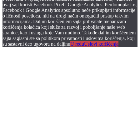
ovaj sajt koristi Facebook Pixel i Google Analytics. Perdomoplast.rs,
Facebook i Google Analytics apsolutno neće prikupljati informacije
o ličnosti posetioca, niti na drugi način omogućiti pristup takvim
informacijama. Daljim korišćenjem sajta prihvatate mehanizam
korišćenja kolačića koji služe za razvoj i poboljšanje naše web
stranice, kao i usluga koje Vam nudimo. Takođe daljim korišćenjem
sajta saglasni ste sa politikom privatnosti i uslovima korišćenja, koji
su sastavni deo ugovora na daljinu
U redu
Uslovi korišćenja