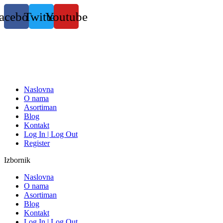
Skočite
acebook
Twitter
Youtube
na
sadržaj
Naslovna
O nama
Asortiman
Blog
Kontakt
Log In | Log Out
Register
Izbornik
Naslovna
O nama
Asortiman
Blog
Kontakt
Log In | Log Out