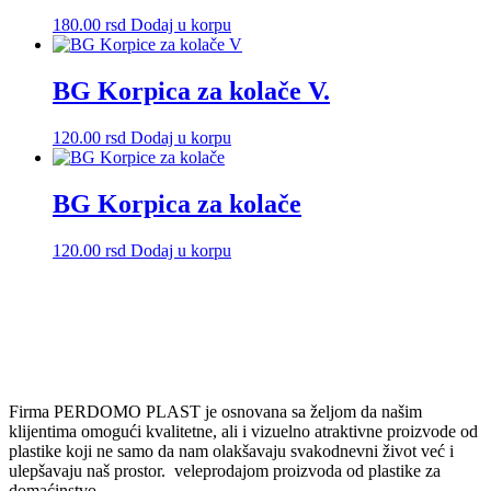
Opcije
180.00
rsd
Dodaj u korpu
mogu
biti
izabrane
BG Korpica za kolače V.
na
stranici
proizvoda.
120.00
rsd
Dodaj u korpu
BG Korpica za kolače
120.00
rsd
Dodaj u korpu
Firma PERDOMO PLAST je osnovana sa željom da našim
klijentima omogući kvalitetne, ali i vizuelno atraktivne proizvode od
plastike koji ne samo da nam olakšavaju svakodnevni život već i
ulepšavaju naš prostor. veleprodajom proizvoda od plastike za
domaćinstvo.