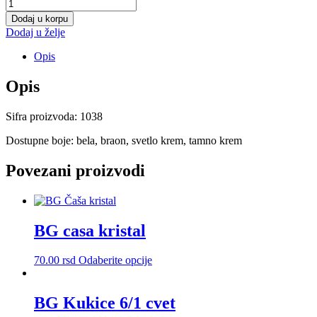
Korpa
za
Dodaj u korpu
ves
Dodaj u želje
RATTAN
65L-
Opis
MODERN
količina
Opis
Sifra proizvoda: 1038
Dostupne boje: bela, braon, svetlo krem, tamno krem
Povezani proizvodi
BG casa kristal
Ovaj
70.00
rsd
Odaberite opcije
proizvod
ima
više
BG Kukice 6/1 cvet
varijanti.