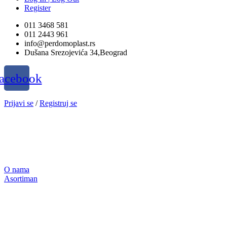
Register
011 3468 581
011 2443 961
info@perdomoplast.rs
Dušana Srezojevića 34,Beograd
acebook
Prijavi se
/
Registruj se
O nama
Asortiman