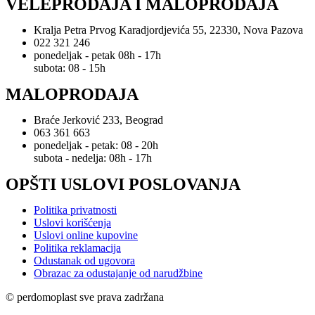
VELEPRODAJA I MALOPRODAJA
Kralja Petra Prvog Karadjordjevića 55, 22330, Nova Pazova
022 321 246
ponedeljak - petak 08h - 17h
subota: 08 - 15h
MALOPRODAJA
Braće Jerković 233, Beograd
063 361 663
ponedeljak - petak: 08 - 20h
subota - nedelja: 08h - 17h
OPŠTI USLOVI POSLOVANJA
Politika privatnosti
Uslovi korišćenja
Uslovi online kupovine
Politika reklamacija
Odustanak od ugovora
Obrazac za odustajanje od narudžbine
© perdomoplast sve prava zadržana