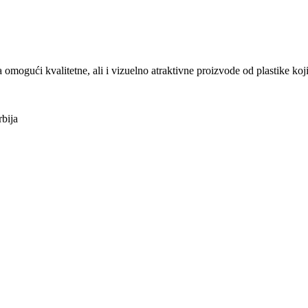
ući kvalitetne, ali i vizuelno atraktivne proizvode od plastike koji
bija