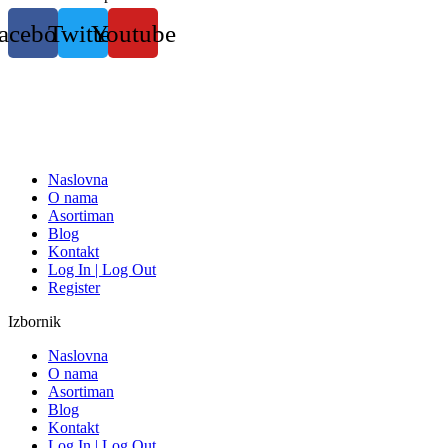
Skočite
acebook
Twitter
Youtube
na
sadržaj
Naslovna
O nama
Asortiman
Blog
Kontakt
Log In | Log Out
Register
Izbornik
Naslovna
O nama
Asortiman
Blog
Kontakt
Log In | Log Out