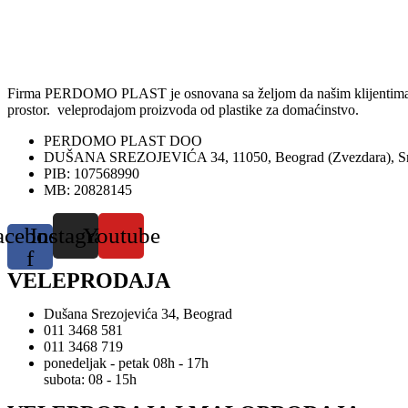
Firma PERDOMO PLAST je osnovana sa željom da našim klijentima omog
prostor. veleprodajom proizvoda od plastike za domaćinstvo.
PERDOMO PLAST DOO
DUŠANA SREZOJEVIĆA 34, 11050, Beograd (Zvezdara), Sr
PIB: 107568990
MB: 20828145
acebook-
Instagram
Youtube
f
VELEPRODAJA
Dušana Srezojevića 34, Beograd
011 3468 581
011 3468 719
ponedeljak - petak 08h - 17h
subota: 08 - 15h