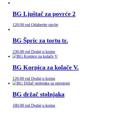
BG Ljuštač za povrće 2
Ovaj
120.00
rsd
Odaberite opcije
proizvod
ima
više
BG Špric za tortu tr.
varijanti.
Opcije
230.00
rsd
Dodaj u korpu
mogu
biti
izabrane
BG Korpica za kolače V.
na
stranici
proizvoda.
120.00
rsd
Dodaj u korpu
BG držač stolnjaka
180.00
rsd
Dodaj u korpu