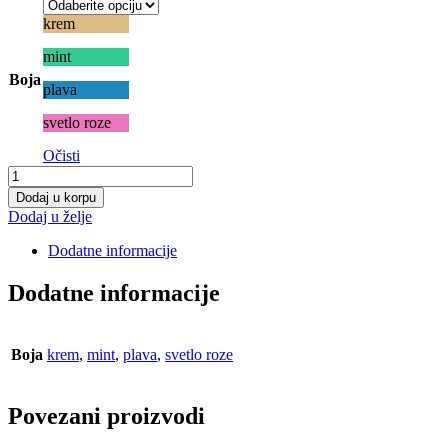
krem
mint
Boja
plava
svetlo roze
Očisti
Korpica
KNIT
Dodaj u korpu
m.
Dodaj u želje
količina
Dodatne informacije
Dodatne informacije
Boja
krem
,
mint
,
plava
,
svetlo roze
Povezani proizvodi