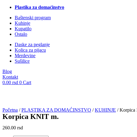
Plastika za domaćinstvo
Baštenski program
Kuhinje
Kupatilo
Ostalo
Daske za peglanje
Kolica za pijacu
Merdevine
Sušilice
Blog
Kontakt
0.00
rsd
0
Cart
Početna
/
PLASTIKA ZA DOMAĆINSTVO
/
KUHINJE
/ Korpica
Korpica KNIT m.
260.00
rsd