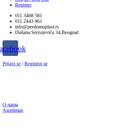
Register
011 3468 581
011 2443 961
info@perdomoplast.rs
Dušana Srezojevića 34,Beograd
acebook
Prijavi se
/
Registruj se
O nama
Asortiman