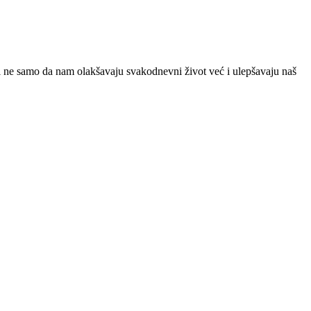
 ne samo da nam olakšavaju svakodnevni život već i ulepšavaju naš