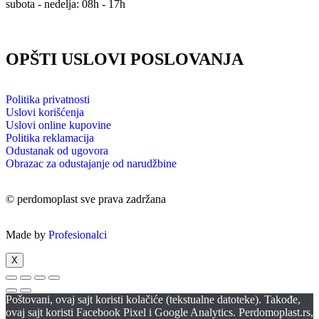
subota - nedelja: 08h - 17h
OPŠTI USLOVI POSLOVANJA
Politika privatnosti
Uslovi korišćenja
Uslovi online kupovine
Politika reklamacija
Odustanak od ugovora
Obrazac za odustajanje od narudžbine
© perdomoplast sve prava zadržana
Made by
Profesionalci
X
Poštovani, ovaj sajt koristi kolačiće (tekstualne datoteke). Takođe,
ovaj sajt koristi Facebook Pixel i Google Analytics. Perdomoplast.rs,