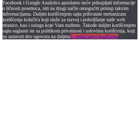
Facebook i Google Analytics apsolutno neće prikupljati informacije
o ličnosti posetioca, niti na drugi način omogućiti pristup takvim
informacijama. Daljim korišćenjem sajta prihvatate mehanizam
korišćenja kolačića koji služe za razvoj i poboljšanje naše web
stranice, kao i usluga koje Vam nudimo. Takođe daljim korišćenjem
sajta saglasni ste sa politikom privatnosti i uslovima korišćenja, koji
su sastavni deo ugovora na daljinu
U redu
Uslovi korišćenja