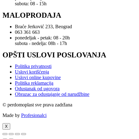
subota: 08 - 15h
MALOPRODAJA
Braće Jerković 233, Beograd
063 361 663
ponedeljak - petak: 08 - 20h
subota - nedelja: 08h - 17h
OPŠTI USLOVI POSLOVANJA
Politika privatnosti
Uslovi korišćenja
Uslovi online kupovine
Politika reklamacija
Odustanak od ugovora
Obrazac za odustajanje od narudžbine
© perdomoplast sve prava zadržana
Made by
Profesionalci
X