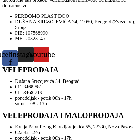
domaćinstvo.
PERDOMO PLAST DOO
DUŠANA SREZOJEVIĆA 34, 11050, Beograd (Zvezdara),
Srbija
PIB: 107568990
MB: 20828145
acebook-
Instagram
Youtube
f
VELEPRODAJA
Dušana Srezojevića 34, Beograd
011 3468 581
011 3468 719
ponedeljak - petak 08h - 17h
subota: 08 - 15h
VELEPRODAJA I MALOPRODAJA
Kralja Petra Prvog Karadjordjevića 55, 22330, Nova Pazova
022 321 246
ponedeljak - petak 08h - 17h