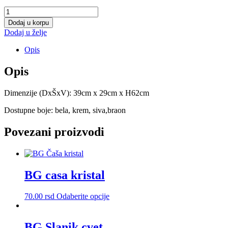
Korpice
3/1
Dodaj u korpu
četvr.
Dodaj u želje
količina
Opis
Opis
Dimenzije (DxŠxV): 39cm x 29cm x H62cm
Dostupne boje: bela, krem, siva,braon
Povezani proizvodi
BG casa kristal
Ovaj
70.00
rsd
Odaberite opcije
proizvod
ima
više
BG Slanik cvet