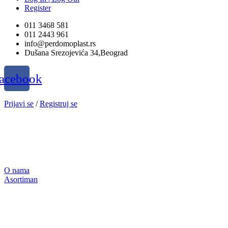
Register
011 3468 581
011 2443 961
info@perdomoplast.rs
Dušana Srezojevića 34,Beograd
acebook
Prijavi se
/
Registruj se
O nama
Asortiman