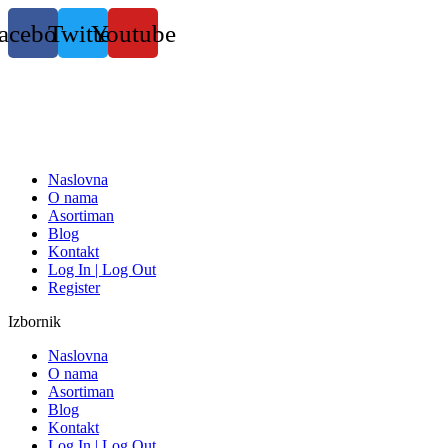
Skočite
acebook
Twitter
Youtube
na
sadržaj
Naslovna
O nama
Asortiman
Blog
Kontakt
Log In | Log Out
Register
Izbornik
Naslovna
O nama
Asortiman
Blog
Kontakt
Log In | Log Out