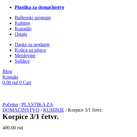
Plastika za domaćinstvo
Baštenski program
Kuhinje
Kupatilo
Ostalo
Daske za peglanje
Kolica za pijacu
Merdevine
Sušilice
Blog
Kontakt
0.00
rsd
0
Cart
Početna
/
PLASTIKA ZA
DOMAĆINSTVO
/
KUHINJE
/ Korpice 3/1 četvr.
Korpice 3/1 četvr.
400.00
rsd