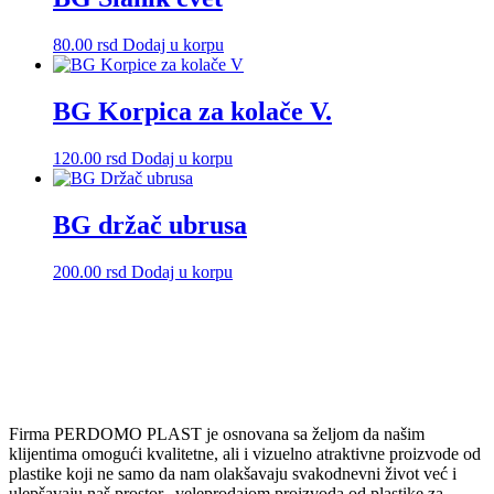
varijanti.
Opcije
80.00
rsd
Dodaj u korpu
mogu
biti
izabrane
BG Korpica za kolače V.
na
stranici
proizvoda.
120.00
rsd
Dodaj u korpu
BG držač ubrusa
200.00
rsd
Dodaj u korpu
Firma PERDOMO PLAST je osnovana sa željom da našim
klijentima omogući kvalitetne, ali i vizuelno atraktivne proizvode od
plastike koji ne samo da nam olakšavaju svakodnevni život već i
ulepšavaju naš prostor. veleprodajom proizvoda od plastike za