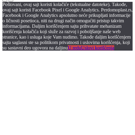
Poštovani, ovaj sajt koristi kolačiće (tekstualne datoteke). Takođe,
ovaj sajt koristi Facebook Pixel i Google Analytics. Perdomoplast.rs,
Facebook i Google Analytics apsolutno neće prikupljati informacije
o ličnosti posetioca, niti na drugi način omogućiti pristup takvim
informacijama. Daljim korišćenjem sajta prihvatate mehanizam
korišćenja kolačića koji služe za razvoj i poboljšanje naše web
stranice, kao i usluga koje Vam nudimo. Takođe daljim korišćenjem
sajta saglasni ste sa politikom privatnosti i uslovima korišćenja, koji
su sastavni deo ugovora na daljinu
U redu
Uslovi korišćenja