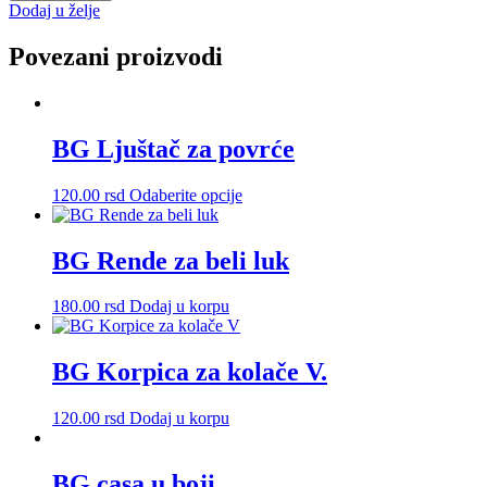
količina
Dodaj u želje
Povezani proizvodi
BG Ljuštač za povrće
Ovaj
120.00
rsd
Odaberite opcije
proizvod
ima
više
BG Rende za beli luk
varijanti.
Opcije
180.00
rsd
Dodaj u korpu
mogu
biti
izabrane
BG Korpica za kolače V.
na
stranici
proizvoda.
120.00
rsd
Dodaj u korpu
BG casa u boji