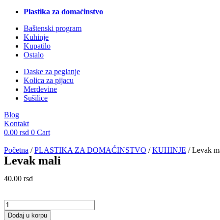
Plastika za domaćinstvo
Baštenski program
Kuhinje
Kupatilo
Ostalo
Daske za peglanje
Kolica za pijacu
Merdevine
Sušilice
Blog
Kontakt
0.00
rsd
0
Cart
Početna
/
PLASTIKA ZA DOMAĆINSTVO
/
KUHINJE
/ Levak m
Levak mali
40.00
rsd
Levak
mali
Dodaj u korpu