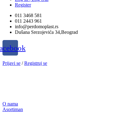
Register
011 3468 581
011 2443 961
info@perdomoplast.rs
Dušana Srezojevića 34,Beograd
acebook
Prijavi se
/
Registruj se
O nama
Asortiman