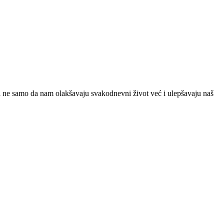
 ne samo da nam olakšavaju svakodnevni život već i ulepšavaju naš