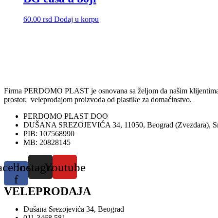
60.00
rsd
Dodaj u korpu
Firma PERDOMO PLAST je osnovana sa željom da našim klijentima omog
prostor. veleprodajom proizvoda od plastike za domaćinstvo.
PERDOMO PLAST DOO
DUŠANA SREZOJEVIĆA 34, 11050, Beograd (Zvezdara), Sr
PIB: 107568990
MB: 20828145
acebook-
Instagram
Youtube
f
VELEPRODAJA
Dušana Srezojevića 34, Beograd
011 3468 581