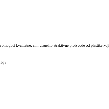
ući kvalitetne, ali i vizuelno atraktivne proizvode od plastike koji
bija