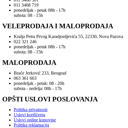
011 3468 719
ponedeljak - petak 08h - 17h
subota: 08 - 15h
VELEPRODAJA I MALOPRODAJA
Kralja Petra Prvog Karadjordjevića 55, 22330, Nova Pazova
022 321 246
ponedeljak - petak 08h - 17h
subota: 08 - 15h
MALOPRODAJA
Braće Jerković 233, Beograd
063 361 663
ponedeljak - petak: 08 - 20h
subota - nedelja: 08h - 17h
OPŠTI USLOVI POSLOVANJA
Politika privatnosti
Uslovi korišćenja
Uslovi online kupovine
Politika reklamacija