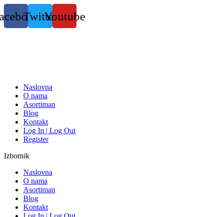
Skočite
acebook
Twitter
Youtube
na
sadržaj
Naslovna
O nama
Asortiman
Blog
Kontakt
Log In | Log Out
Register
Izbornik
Naslovna
O nama
Asortiman
Blog
Kontakt
Log In | Log Out