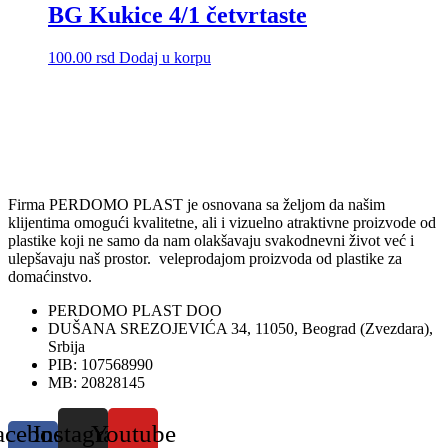
BG Kukice 4/1 četvrtaste
100.00
rsd
Dodaj u korpu
Firma PERDOMO PLAST je osnovana sa željom da našim
klijentima omogući kvalitetne, ali i vizuelno atraktivne proizvode od
plastike koji ne samo da nam olakšavaju svakodnevni život već i
ulepšavaju naš prostor. veleprodajom proizvoda od plastike za
domaćinstvo.
PERDOMO PLAST DOO
DUŠANA SREZOJEVIĆA 34, 11050, Beograd (Zvezdara),
Srbija
PIB: 107568990
MB: 20828145
acebook-
Instagram
Youtube