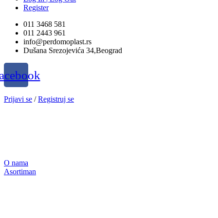
Register
011 3468 581
011 2443 961
info@perdomoplast.rs
Dušana Srezojevića 34,Beograd
acebook
Prijavi se
/
Registruj se
O nama
Asortiman