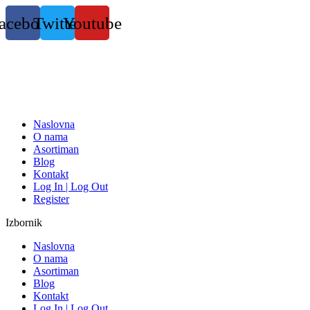
Skočite
acebook
Twitter
Youtube
na
sadržaj
Naslovna
O nama
Asortiman
Blog
Kontakt
Log In | Log Out
Register
Izbornik
Naslovna
O nama
Asortiman
Blog
Kontakt
Log In | Log Out