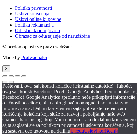
Politika privatnosti
Uslovi korišćenja
Uslovi online kupovine
Politika reklamacija
Odustanak od ugovora
Obrazac za odustajanje od narudžbine
© perdomoplast sve prava zadržana
Made by
Profesionalci
X
Poštovani, ovaj sajt koristi kolačiće (tekstualne datoteke). Takođe,
ovaj sajt koristi Facebook Pixel i Google Analytics. Perdomoplast.rs,
Facebook i Google Analytics apsolutno neće prikupljati informacije
o ličnosti posetioca, niti na drugi način omogućiti pristup takvim
informacijama. Daljim korišćenjem sajta prihvatate mehanizam
korišćenja kolačića koji služe za razvoj i poboljšanje naše web
stranice, kao i usluga koje Vam nudimo. Takođe daljim korišćenjem
sajta saglasni ste sa politikom privatnosti i uslovima korišćenja, koji
su sastavni deo ugovora na daljinu
U redu
Uslovi korišćenja