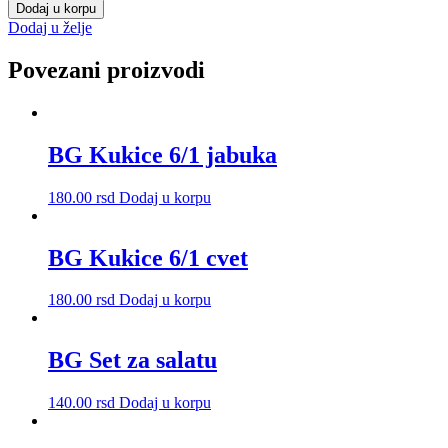
za
Dodaj u korpu
sir
Dodaj u želje
TR.
količina
Povezani proizvodi
BG Kukice 6/1 jabuka
180.00
rsd
Dodaj u korpu
BG Kukice 6/1 cvet
180.00
rsd
Dodaj u korpu
BG Set za salatu
140.00
rsd
Dodaj u korpu