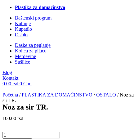
Plastika za domaćinstvo
Baštenski program
Kuhinje
Kupatilo
Ostalo
Daske za peglanje
Kolica za pijacu
Merdevine
Sušilice
Blog
Kontakt
0.00
rsd
0
Cart
Početna
/
PLASTIKA ZA DOMAĆINSTVO
/
OSTALO
/ Noz za
sir TR.
Noz za sir TR.
100.00
rsd
Noz