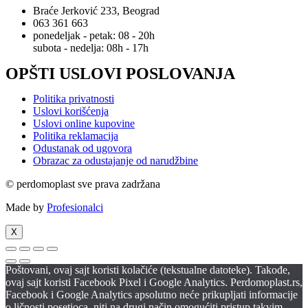
Braće Jerković 233, Beograd
063 361 663
ponedeljak - petak: 08 - 20h
subota - nedelja: 08h - 17h
OPŠTI USLOVI POSLOVANJA
Politika privatnosti
Uslovi korišćenja
Uslovi online kupovine
Politika reklamacija
Odustanak od ugovora
Obrazac za odustajanje od narudžbine
© perdomoplast sve prava zadržana
Made by
Profesionalci
X
Poštovani, ovaj sajt koristi kolačiće (tekstualne datoteke). Takođe,
ovaj sajt koristi Facebook Pixel i Google Analytics. Perdomoplast.rs,
Facebook i Google Analytics apsolutno neće prikupljati informacije
o ličnosti posetioca, niti na drugi način omogućiti pristup takvim