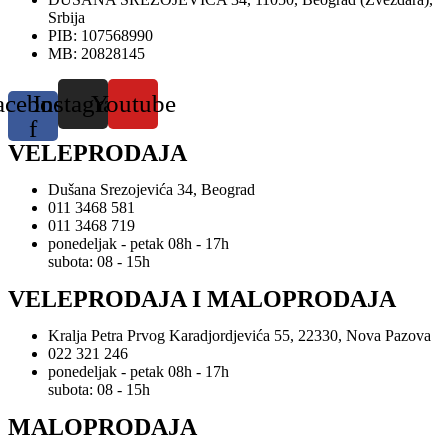
Srbija
PIB: 107568990
MB: 20828145
acebook-
Instagram
Youtube
f
VELEPRODAJA
Dušana Srezojevića 34, Beograd
011 3468 581
011 3468 719
ponedeljak - petak 08h - 17h
subota: 08 - 15h
VELEPRODAJA I MALOPRODAJA
Kralja Petra Prvog Karadjordjevića 55, 22330, Nova Pazova
022 321 246
ponedeljak - petak 08h - 17h
subota: 08 - 15h
MALOPRODAJA