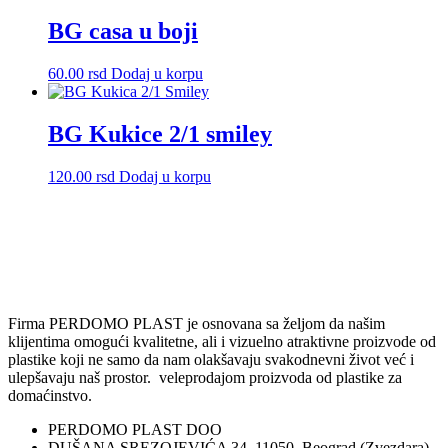
izabrane
BG casa u boji
na
stranici
proizvoda.
60.00
rsd
Dodaj u korpu
BG Kukice 2/1 smiley
120.00
rsd
Dodaj u korpu
Firma PERDOMO PLAST je osnovana sa željom da našim
klijentima omogući kvalitetne, ali i vizuelno atraktivne proizvode od
plastike koji ne samo da nam olakšavaju svakodnevni život već i
ulepšavaju naš prostor. veleprodajom proizvoda od plastike za
domaćinstvo.
PERDOMO PLAST DOO
DUŠANA SREZOJEVIĆA 34, 11050, Beograd (Zvezdara),