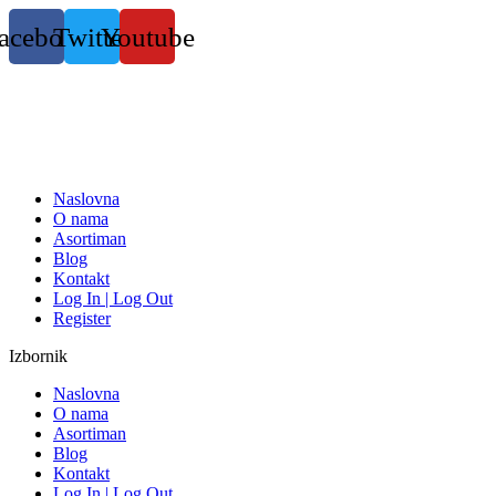
Skočite
acebook
Twitter
Youtube
na
sadržaj
Naslovna
O nama
Asortiman
Blog
Kontakt
Log In | Log Out
Register
Izbornik
Naslovna
O nama
Asortiman
Blog
Kontakt
Log In | Log Out