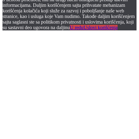
informacijama. Daljim korišćenjem sajta prihvatate mehanizam
korišćenja kolačića koji služe za razvoj i poboljšanje naše web
stranice, kao i usluga koje Vam nudimo. Takođe daljim korišćenjem
sajta saglasni ste sa politikom privatnosti i uslovima korišćenja, koji
su sastavni deo ugovora na daljinu
U redu
Uslovi korišćenja