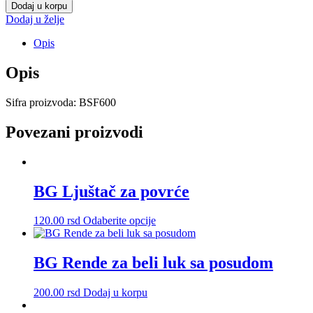
za
Dodaj u korpu
flase
Dodaj u želje
količina
Opis
Opis
Sifra proizvoda: BSF600
Povezani proizvodi
BG Ljuštač za povrće
Ovaj
120.00
rsd
Odaberite opcije
proizvod
ima
više
BG Rende za beli luk sa posudom
varijanti.
Opcije
200.00
rsd
Dodaj u korpu
mogu
biti