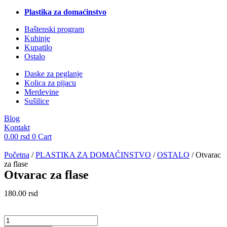
Plastika za domaćinstvo
Baštenski program
Kuhinje
Kupatilo
Ostalo
Daske za peglanje
Kolica za pijacu
Merdevine
Sušilice
Blog
Kontakt
0.00
rsd
0
Cart
Početna
/
PLASTIKA ZA DOMAĆINSTVO
/
OSTALO
/ Otvarac
za flase
Otvarac za flase
180.00
rsd
Otvarac