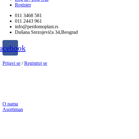
Register
011 3468 581
011 2443 961
info@perdomoplast.rs
Dušana Srezojevića 34,Beograd
acebook
Prijavi se
/
Registruj se
O nama
Asortiman