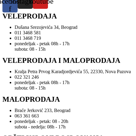
acebook-
Instagram
Youtube
f
VELEPRODAJA
Dušana Srezojevića 34, Beograd
011 3468 581
011 3468 719
ponedeljak - petak 08h - 17h
subota: 08 - 15h
VELEPRODAJA I MALOPRODAJA
Kralja Petra Prvog Karadjordjevića 55, 22330, Nova Pazova
022 321 246
ponedeljak - petak 08h - 17h
subota: 08 - 15h
MALOPRODAJA
Braće Jerković 233, Beograd
063 361 663
ponedeljak - petak: 08 - 20h
subota - nedelja: 08h - 17h