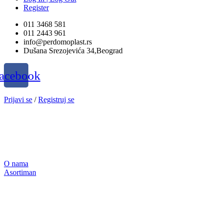
Register
011 3468 581
011 2443 961
info@perdomoplast.rs
Dušana Srezojevića 34,Beograd
acebook
Prijavi se
/
Registruj se
O nama
Asortiman