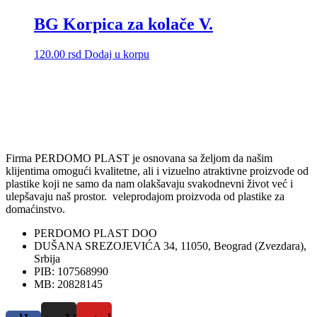
BG Korpica za kolače V.
120.00
rsd
Dodaj u korpu
Firma PERDOMO PLAST je osnovana sa željom da našim
klijentima omogući kvalitetne, ali i vizuelno atraktivne proizvode od
plastike koji ne samo da nam olakšavaju svakodnevni život već i
ulepšavaju naš prostor. veleprodajom proizvoda od plastike za
domaćinstvo.
PERDOMO PLAST DOO
DUŠANA SREZOJEVIĆA 34, 11050, Beograd (Zvezdara),
Srbija
PIB: 107568990
MB: 20828145