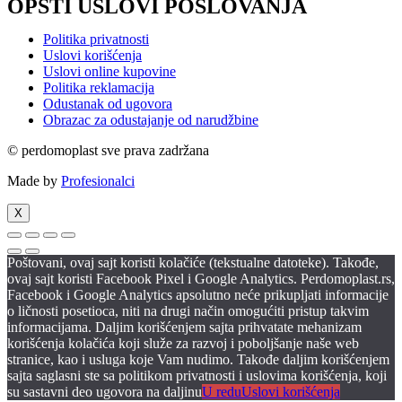
OPŠTI USLOVI POSLOVANJA
Politika privatnosti
Uslovi korišćenja
Uslovi online kupovine
Politika reklamacija
Odustanak od ugovora
Obrazac za odustajanje od narudžbine
© perdomoplast sve prava zadržana
Made by
Profesionalci
X
Poštovani, ovaj sajt koristi kolačiće (tekstualne datoteke). Takođe,
ovaj sajt koristi Facebook Pixel i Google Analytics. Perdomoplast.rs,
Facebook i Google Analytics apsolutno neće prikupljati informacije
o ličnosti posetioca, niti na drugi način omogućiti pristup takvim
informacijama. Daljim korišćenjem sajta prihvatate mehanizam
korišćenja kolačića koji služe za razvoj i poboljšanje naše web
stranice, kao i usluga koje Vam nudimo. Takođe daljim korišćenjem
sajta saglasni ste sa politikom privatnosti i uslovima korišćenja, koji
su sastavni deo ugovora na daljinu
U redu
Uslovi korišćenja