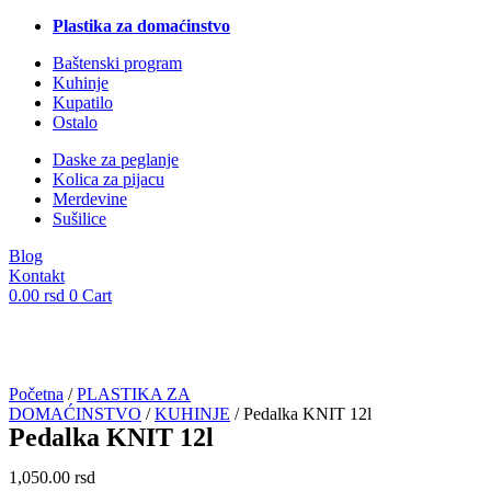
Plastika za domaćinstvo
Baštenski program
Kuhinje
Kupatilo
Ostalo
Daske za peglanje
Kolica za pijacu
Merdevine
Sušilice
Blog
Kontakt
0.00
rsd
0
Cart
Početna
/
PLASTIKA ZA
DOMAĆINSTVO
/
KUHINJE
/ Pedalka KNIT 12l
Pedalka KNIT 12l
1,050.00
rsd