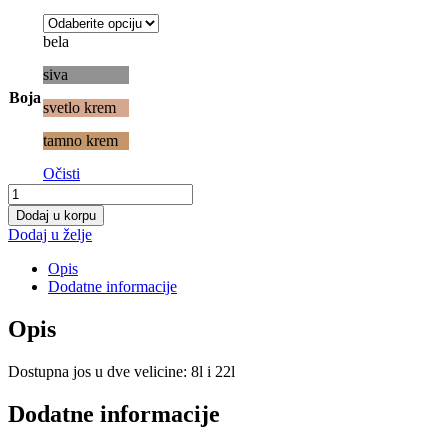
bela
siva
Boja
svetlo krem
tamno krem
Očisti
Pedalka
KNIT
Dodaj u korpu
12l
Dodaj u želje
količina
Opis
Dodatne informacije
Opis
Dostupna jos u dve velicine: 8l i 22l
Dodatne informacije