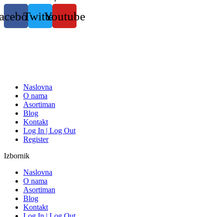
Skočite
acebook
Twitter
Youtube
na
sadržaj
Naslovna
O nama
Asortiman
Blog
Kontakt
Log In | Log Out
Register
Izbornik
Naslovna
O nama
Asortiman
Blog
Kontakt
Log In | Log Out