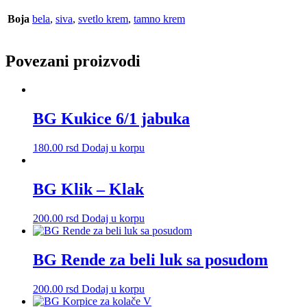
Boja
bela
,
siva
,
svetlo krem
,
tamno krem
Povezani proizvodi
BG Kukice 6/1 jabuka
180.00
rsd
Dodaj u korpu
BG Klik – Klak
200.00
rsd
Dodaj u korpu
BG Rende za beli luk sa posudom
200.00
rsd
Dodaj u korpu