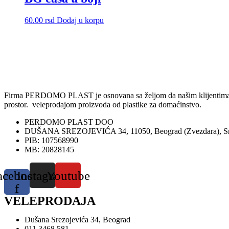
60.00
rsd
Dodaj u korpu
Firma PERDOMO PLAST je osnovana sa željom da našim klijentima omog
prostor. veleprodajom proizvoda od plastike za domaćinstvo.
PERDOMO PLAST DOO
DUŠANA SREZOJEVIĆA 34, 11050, Beograd (Zvezdara), Sr
PIB: 107568990
MB: 20828145
acebook-
Instagram
Youtube
f
VELEPRODAJA
Dušana Srezojevića 34, Beograd
011 3468 581