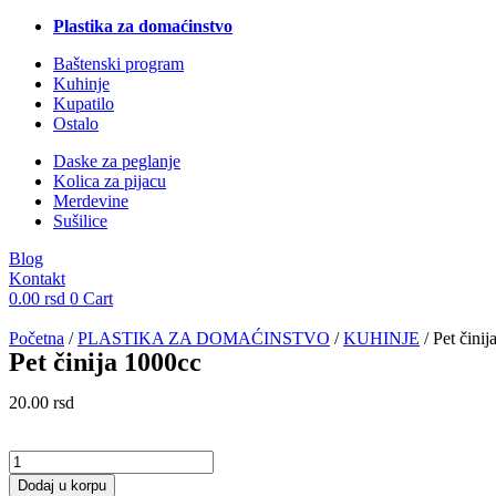
Plastika za domaćinstvo
Baštenski program
Kuhinje
Kupatilo
Ostalo
Daske za peglanje
Kolica za pijacu
Merdevine
Sušilice
Blog
Kontakt
0.00
rsd
0
Cart
Početna
/
PLASTIKA ZA DOMAĆINSTVO
/
KUHINJE
/ Pet čini
Pet činija 1000cc
20.00
rsd
Pet
činija
Dodaj u korpu