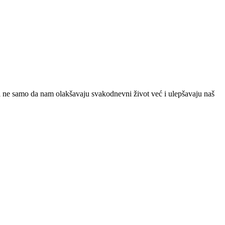
 ne samo da nam olakšavaju svakodnevni život već i ulepšavaju naš