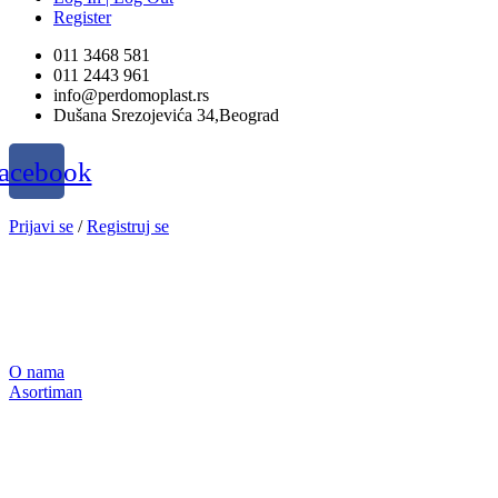
Register
011 3468 581
011 2443 961
info@perdomoplast.rs
Dušana Srezojevića 34,Beograd
acebook
Prijavi se
/
Registruj se
O nama
Asortiman