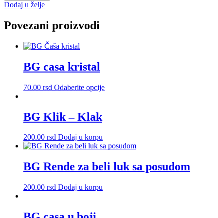
1000cc
Dodaj u želje
količina
Povezani proizvodi
BG casa kristal
Ovaj
70.00
rsd
Odaberite opcije
proizvod
ima
više
BG Klik – Klak
varijanti.
Opcije
200.00
rsd
Dodaj u korpu
mogu
biti
izabrane
BG Rende za beli luk sa posudom
na
stranici
proizvoda.
200.00
rsd
Dodaj u korpu
BG casa u boji