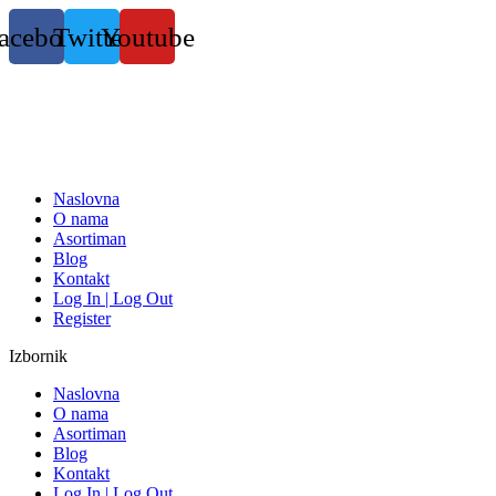
Skočite
acebook
Twitter
Youtube
na
sadržaj
Naslovna
O nama
Asortiman
Blog
Kontakt
Log In | Log Out
Register
Izbornik
Naslovna
O nama
Asortiman
Blog
Kontakt
Log In | Log Out