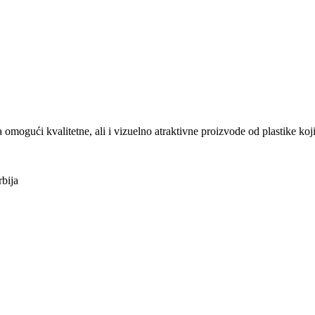
ući kvalitetne, ali i vizuelno atraktivne proizvode od plastike koji
bija