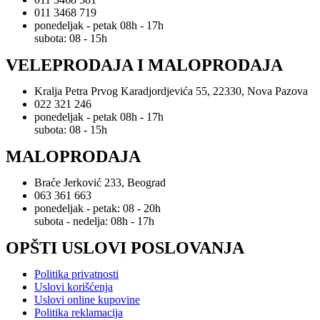
011 3468 719
ponedeljak - petak 08h - 17h
subota: 08 - 15h
VELEPRODAJA I MALOPRODAJA
Kralja Petra Prvog Karadjordjevića 55, 22330, Nova Pazova
022 321 246
ponedeljak - petak 08h - 17h
subota: 08 - 15h
MALOPRODAJA
Braće Jerković 233, Beograd
063 361 663
ponedeljak - petak: 08 - 20h
subota - nedelja: 08h - 17h
OPŠTI USLOVI POSLOVANJA
Politika privatnosti
Uslovi korišćenja
Uslovi online kupovine
Politika reklamacija