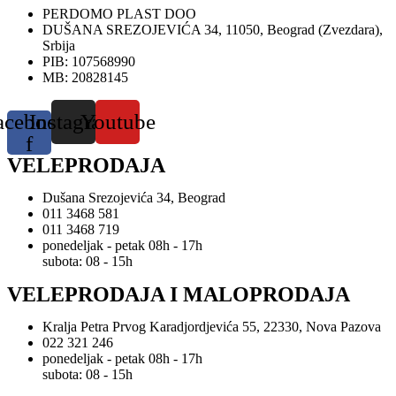
PERDOMO PLAST DOO
DUŠANA SREZOJEVIĆA 34, 11050, Beograd (Zvezdara),
Srbija
PIB: 107568990
MB: 20828145
acebook-
Instagram
Youtube
f
VELEPRODAJA
Dušana Srezojevića 34, Beograd
011 3468 581
011 3468 719
ponedeljak - petak 08h - 17h
subota: 08 - 15h
VELEPRODAJA I MALOPRODAJA
Kralja Petra Prvog Karadjordjevića 55, 22330, Nova Pazova
022 321 246
ponedeljak - petak 08h - 17h
subota: 08 - 15h