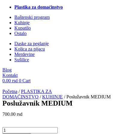
Plastika za domaćinstvo
Baštenski program
Kuhinje
Kupatilo
Ostalo
Daske za peglanje
Kolica za pijacu
Merdevine
Sušilice
Blog
Kontakt
0.00
rsd
0
Cart
Početna
/
PLASTIKA ZA
DOMAĆINSTVO
/
KUHINJE
/ Poslužavnik MEDIUM
Poslužavnik MEDIUM
700.00
rsd
Poslužavnik