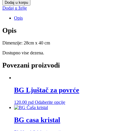
MEDIUM
Dodaj u korpu
količina
Dodaj u želje
Opis
Opis
Dimenzije: 28cm x 40 cm
Dostupno vise dezena.
Povezani proizvodi
BG Ljuštač za povrće
Ovaj
120.00
rsd
Odaberite opcije
proizvod
ima
više
BG casa kristal
varijanti.
Opcije