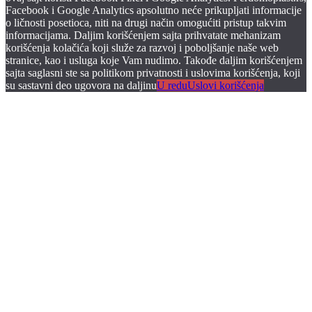
Facebook i Google Analytics apsolutno neće prikupljati informacije
o ličnosti posetioca, niti na drugi način omogućiti pristup takvim
informacijama. Daljim korišćenjem sajta prihvatate mehanizam
korišćenja kolačića koji služe za razvoj i poboljšanje naše web
stranice, kao i usluga koje Vam nudimo. Takođe daljim korišćenjem
sajta saglasni ste sa politikom privatnosti i uslovima korišćenja, koji
su sastavni deo ugovora na daljinu
U redu
Uslovi korišćenja