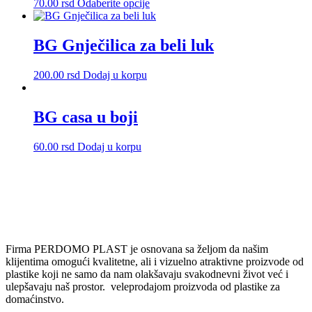
Ovaj
70.00
rsd
Odaberite opcije
mogu
proizvod
biti
ima
izabrane
više
BG Gnječilica za beli luk
na
varijanti.
stranici
Opcije
proizvoda.
200.00
rsd
Dodaj u korpu
mogu
biti
izabrane
BG casa u boji
na
stranici
proizvoda.
60.00
rsd
Dodaj u korpu
Firma PERDOMO PLAST je osnovana sa željom da našim
klijentima omogući kvalitetne, ali i vizuelno atraktivne proizvode od
plastike koji ne samo da nam olakšavaju svakodnevni život već i
ulepšavaju naš prostor. veleprodajom proizvoda od plastike za
domaćinstvo.