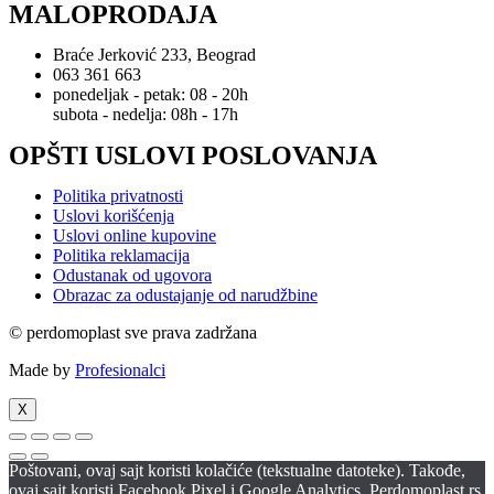
MALOPRODAJA
Braće Jerković 233, Beograd
063 361 663
ponedeljak - petak: 08 - 20h
subota - nedelja: 08h - 17h
OPŠTI USLOVI POSLOVANJA
Politika privatnosti
Uslovi korišćenja
Uslovi online kupovine
Politika reklamacija
Odustanak od ugovora
Obrazac za odustajanje od narudžbine
© perdomoplast sve prava zadržana
Made by
Profesionalci
X
Poštovani, ovaj sajt koristi kolačiće (tekstualne datoteke). Takođe,
ovaj sajt koristi Facebook Pixel i Google Analytics. Perdomoplast.rs,