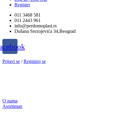
Register
011 3468 581
011 2443 961
info@perdomoplast.rs
Dušana Srezojevića 34,Beograd
acebook
Prijavi se
/
Registruj se
O nama
Asortiman