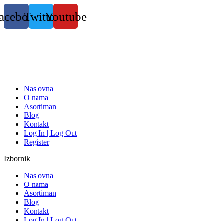
Skočite
acebook
Twitter
Youtube
na
sadržaj
Naslovna
O nama
Asortiman
Blog
Kontakt
Log In | Log Out
Register
Izbornik
Naslovna
O nama
Asortiman
Blog
Kontakt
Log In | Log Out