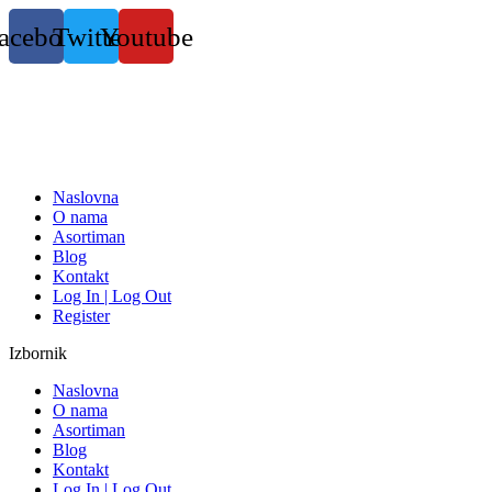
Skočite
acebook
Twitter
Youtube
na
sadržaj
Naslovna
O nama
Asortiman
Blog
Kontakt
Log In | Log Out
Register
Izbornik
Naslovna
O nama
Asortiman
Blog
Kontakt
Log In | Log Out