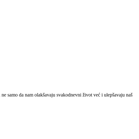
 ne samo da nam olakšavaju svakodnevni život već i ulepšavaju naš