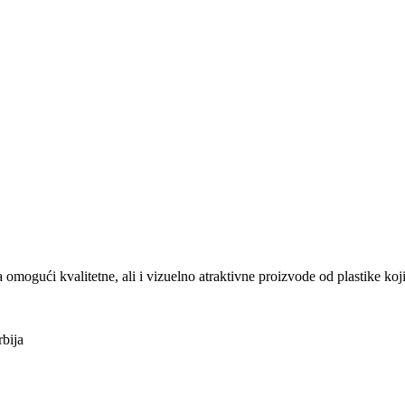
ući kvalitetne, ali i vizuelno atraktivne proizvode od plastike koji
bija