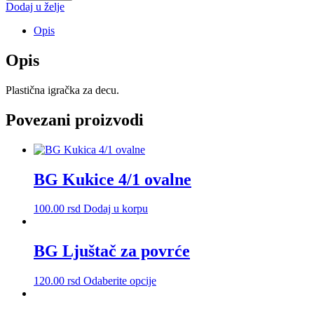
količina
Dodaj u želje
Opis
Opis
Plastična igračka za decu.
Povezani proizvodi
BG Kukice 4/1 ovalne
100.00
rsd
Dodaj u korpu
BG Ljuštač za povrće
Ovaj
120.00
rsd
Odaberite opcije
proizvod
ima