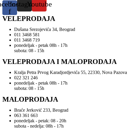
acebook-
Instagram
Youtube
f
VELEPRODAJA
Dušana Srezojevića 34, Beograd
011 3468 581
011 3468 719
ponedeljak - petak 08h - 17h
subota: 08 - 15h
VELEPRODAJA I MALOPRODAJA
Kralja Petra Prvog Karadjordjevića 55, 22330, Nova Pazova
022 321 246
ponedeljak - petak 08h - 17h
subota: 08 - 15h
MALOPRODAJA
Braće Jerković 233, Beograd
063 361 663
ponedeljak - petak: 08 - 20h
subota - nedelja: 08h - 17h