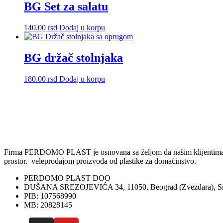
više
BG Set za salatu
varijanti.
Opcije
140.00
rsd
Dodaj u korpu
mogu
biti
izabrane
BG držač stolnjaka
na
stranici
proizvoda.
180.00
rsd
Dodaj u korpu
Firma PERDOMO PLAST je osnovana sa željom da našim klijentima omog
prostor. veleprodajom proizvoda od plastike za domaćinstvo.
PERDOMO PLAST DOO
DUŠANA SREZOJEVIĆA 34, 11050, Beograd (Zvezdara), Sr
PIB: 107568990
MB: 20828145