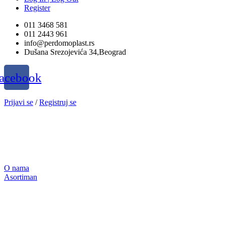
Register
011 3468 581
011 2443 961
info@perdomoplast.rs
Dušana Srezojevića 34,Beograd
acebook
Prijavi se
/
Registruj se
O nama
Asortiman