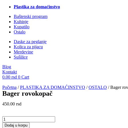
Plastika za domaćinstvo
Baštenski program
Kuhinje
Kupatilo
Ostalo
Daske za peglanje
Kolica za pijacu
Merdevine
Sušilice
Blog
Kontakt
0.00
rsd
0
Cart
Početna
/
PLASTIKA ZA DOMAĆINSTVO
/
OSTALO
/ Bager ro
Bager rovokopač
450.00
rsd
Bager
rovokopač
Dodaj u korpu