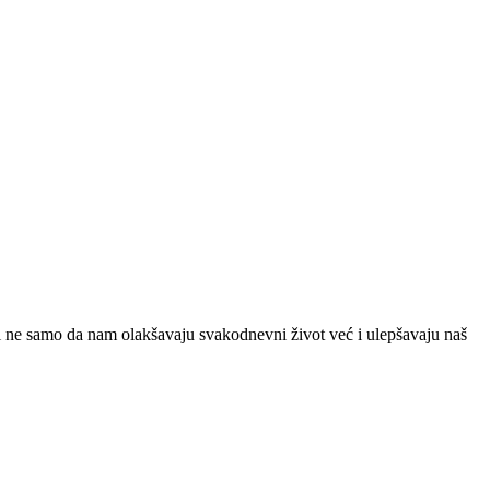
 ne samo da nam olakšavaju svakodnevni život već i ulepšavaju naš