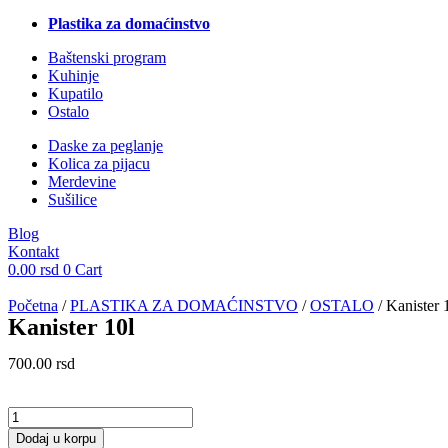
Plastika za domaćinstvo
Baštenski program
Kuhinje
Kupatilo
Ostalo
Daske za peglanje
Kolica za pijacu
Merdevine
Sušilice
Blog
Kontakt
0.00
rsd
0
Cart
Početna
/
PLASTIKA ZA DOMAĆINSTVO
/
OSTALO
/ Kanister 
Kanister 10l
700.00
rsd
Kanister
10l
Dodaj u korpu