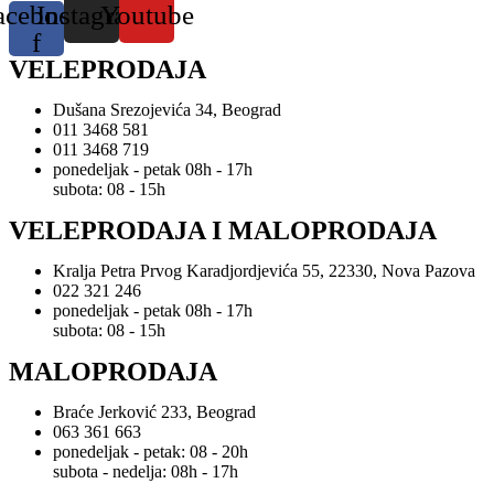
acebook-
Instagram
Youtube
f
VELEPRODAJA
Dušana Srezojevića 34, Beograd
011 3468 581
011 3468 719
ponedeljak - petak 08h - 17h
subota: 08 - 15h
VELEPRODAJA I MALOPRODAJA
Kralja Petra Prvog Karadjordjevića 55, 22330, Nova Pazova
022 321 246
ponedeljak - petak 08h - 17h
subota: 08 - 15h
MALOPRODAJA
Braće Jerković 233, Beograd
063 361 663
ponedeljak - petak: 08 - 20h
subota - nedelja: 08h - 17h