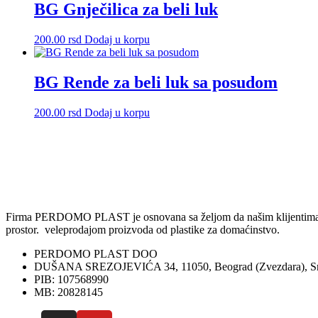
više
BG Gnječilica za beli luk
varijanti.
Opcije
200.00
rsd
Dodaj u korpu
mogu
biti
izabrane
BG Rende za beli luk sa posudom
na
stranici
proizvoda.
200.00
rsd
Dodaj u korpu
Firma PERDOMO PLAST je osnovana sa željom da našim klijentima omog
prostor. veleprodajom proizvoda od plastike za domaćinstvo.
PERDOMO PLAST DOO
DUŠANA SREZOJEVIĆA 34, 11050, Beograd (Zvezdara), Sr
PIB: 107568990
MB: 20828145