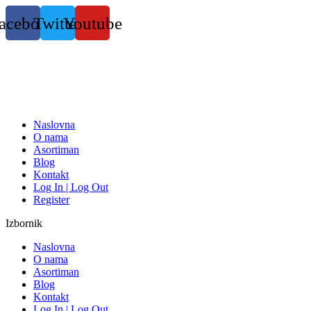
Skočite
acebook
Twitter
Youtube
na
sadržaj
Naslovna
O nama
Asortiman
Blog
Kontakt
Log In | Log Out
Register
Izbornik
Naslovna
O nama
Asortiman
Blog
Kontakt
Log In | Log Out