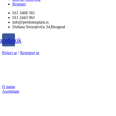
Register
011 3468 581
011 2443 961
info@perdomoplast.rs
Dušana Srezojevića 34,Beograd
acebook
Prijavi se
/
Registruj se
O nama
Asortiman