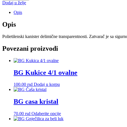
količina
Dodaj u želje
Opis
Opis
Polietilenski kanister delimične transparentnosti. Zatvarač je sa sig
Povezani proizvodi
BG Kukice 4/1 ovalne
100.00
rsd
Dodaj u korpu
BG casa kristal
Ovaj
70.00
rsd
Odaberite opcije
proizvod
ima