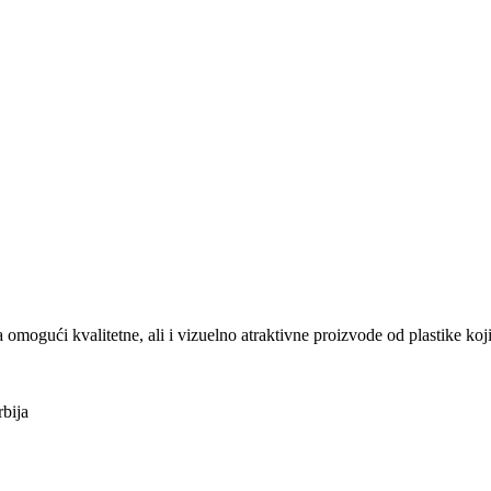
ući kvalitetne, ali i vizuelno atraktivne proizvode od plastike koji
bija